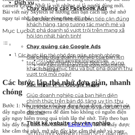
Dịch vụ
camera Ezviz. Nhất là với những ai là người dùng mới.
Chạy quảng cáo Facebook Ads
Bài viết này Skytech sẽ hướng dẫn bạn cách lắp thẻ nhớ
ngay tại nhà, bạn hãy cùng theo dõi nhé.
Giúp doanh nghiệp của bạn tiếp cận đúng
khách hàng, tăng tương tác mạnh mẽ và
Mục Lục
bứt phá doanh số vượt trội trên mạng xã
hội lớn nhất hành tinh!
Chạy quảng cáo Google Ads
Các bước lắp thẻ nhớ đơn giản, nhanh chóng
Giải pháp đưa doanh nghiệp của bạn lên
Cách định dạng thẻ nhớ sau khi lắp
top Google nhanh chóng, tiếp cận đúng
Cách xử lí camera Ezviz không nhận thẻ nhớ
khách hàng mục tiêu và bứt phá doanh thu
Lời kết
vượt trội mỗi ngày!
Các bước lắp thẻ nhớ đơn giản, nhanh
Xác minh vị trí Google Maps
chóng
Giúp doanh nghiệp của bạn hiện diện
chính thức trên bản đồ, tăng uy tín, thu
Bước 1: Nếu camera của bạn đang hoạt động, bạn nên rút
hút khách hàng địa phương và nổi bật hơn
dây nguồn cho camera để đảm bảo không có nguồn điện
đối thủ!
gây nguy hiểm trong quá trình lắp thẻ nhớ. Tiếp theo bạn
Thiết kế website chuyên nghiệp
hãy đẩy ống kính của camera
Ezviz C6N
lên sẽ thấy được
khe cắm thẻ nhớ, mở nắp đậy khe cắm thẻ nhớ và xoay
Sở hữu một website chuẩn SEO, giao diện