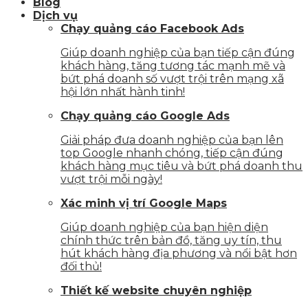
Blog
Dịch vụ
Chạy quảng cáo Facebook Ads
Giúp doanh nghiệp của bạn tiếp cận đúng
khách hàng, tăng tương tác mạnh mẽ và
bứt phá doanh số vượt trội trên mạng xã
hội lớn nhất hành tinh!
Chạy quảng cáo Google Ads
Giải pháp đưa doanh nghiệp của bạn lên
top Google nhanh chóng, tiếp cận đúng
khách hàng mục tiêu và bứt phá doanh thu
vượt trội mỗi ngày!
Xác minh vị trí Google Maps
Giúp doanh nghiệp của bạn hiện diện
chính thức trên bản đồ, tăng uy tín, thu
hút khách hàng địa phương và nổi bật hơn
đối thủ!
Thiết kế website chuyên nghiệp