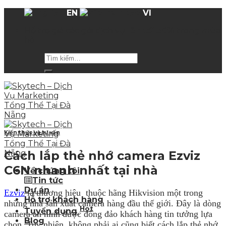
Skip
EN
VI
to
Hỗ trợ giá các gói dịch vụ
lên tới 50%
trong mùa
content
hè
Kiến thức và tư vấn
Cách lắp thẻ nhớ camera Ezviz
C6N nhanh nhất tại nhà
Về chúng tôi
Tin tức
Dự án
Ezviz
là thương hiệu thuộc hãng Hikvision một trong
Hỗ trợ khách hàng
những nhà sản xuất camera hàng đầu thế giới. Đây là dòng
Hot
Tuyển dụng
camera an ninh được đông đảo khách hàng tin tưởng lựa
Blog
chọn. Tuy nhiên, không phải ai cũng biết cách lắp thẻ nhớ