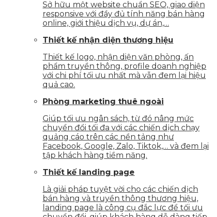
Sở hữu một website chuẩn SEO, giao diện
responsive với đầy đủ tính năng bán hàng
online, giới thiệu dịch vụ, dự án,…
Thiết kế nhận diện thương hiệu
Thiết kế logo, nhận diện văn phòng, ấn
phẩm truyền thông, profile doanh nghiệp
với chi phí tối ưu nhất mà vẫn đem lại hiệu
quả cao.
Phòng marketing thuê ngoài
Giúp tối ưu ngân sách, từ đó nâng mức
chuyển đổi tối đa với các chiến dịch chạy
quảng cáo trên các nền tảng như
Facebook, Google, Zalo, Tiktok,… và đem lại
tập khách hàng tiềm năng.
Thiết kế landing page
Là giải pháp tuyệt vời cho các chiến dịch
bán hàng và truyền thông thương hiệu,
landing page là công cụ đắc lực để tối ưu
chuyển đổi, giúp khách hàng dễ dàng tiếp