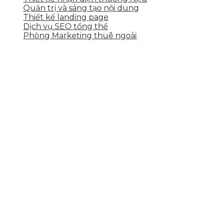
Quản trị và sáng tạo nội dung
Thiết kế landing page
Dịch vụ SEO tổng thể
Phòng Marketing thuê ngoài
THÔNG TIN LIÊN HỆ
Tầng 2, 113 Yên Thế, Hoà An, Cẩm Lệ, Đà Nẵng
0937.374.844
info@skytech.company
Hotline
0986.413.xxx - 0937.374.844