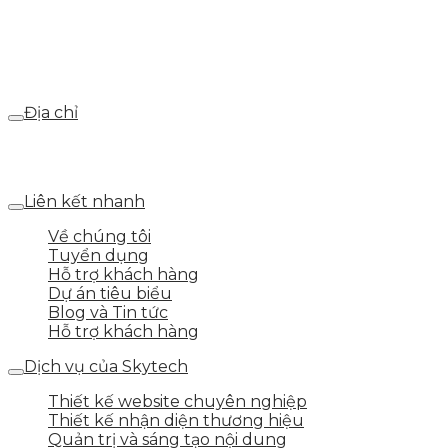
Email
webdemo@gmail.com
Địa chỉ
Số 25 DV1 – Nguyễn Khắc Hạnh – KĐT Mỗ Lao – Q.Hà
Đông – TP.Hà Nội
Liên kết nhanh
Về chúng tôi
Tuyển dụng
Hỗ trợ khách hàng
Dự án tiêu biểu
Blog và Tin tức
Hỗ trợ khách hàng
Dịch vụ của Skytech
Thiết kế website chuyên nghiệp
Thiết kế nhận diện thương hiệu
Quản trị và sáng tạo nội dung