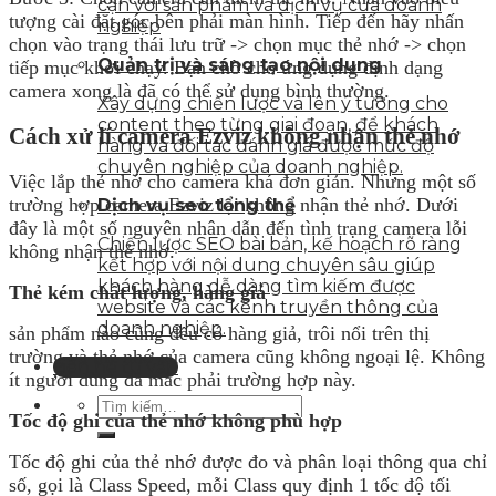
cận với sản phẩm và dịch vụ của doanh
tượng cài đặt góc bên phải màn hình. Tiếp đến hãy nhấn
nghiệp
chọn vào trạng thái lưu trữ -> chọn mục thẻ nhớ -> chọn
Quản trị và sáng tạo nội dung
tiếp mục khởi chạy. Bạn chờ cho ứng dụng định dạng
camera xong là đã có thể sử dụng bình thường.
Xây dựng chiến lược và lên ý tưởng cho
content theo từng giai đoạn, để khách
Cách xử lí camera Ezviz không nhận thẻ nhớ
hàng và đối tác đánh giá được mức độ
chuyên nghiệp của doanh nghiệp.
Việc lắp thẻ nhớ cho camera khá đơn giản. Nhưng một số
trường hợp camera Ezviz lại không nhận thẻ nhớ. Dưới
Dịch vụ seo tổng thể
đây là một số nguyên nhân dẫn đến tình trạng camera lỗi
Chiến lược SEO bài bản, kế hoạch rõ ràng
không nhận thẻ nhớ.
kết hợp với nội dung chuyên sâu giúp
khách hàng dễ dàng tìm kiếm được
Thẻ kém chất lượng, hàng giả
website và các kênh truyền thông của
doanh nghiệp.
sản phẩm nào cũng đều có hàng giả, trôi nổi trên thị
trường và thẻ nhớ của camera cũng không ngoại lệ. Không
Liên hệ tư vấn
ít người dùng đã mắc phải trường hợp này.
Tốc độ ghi của thẻ nhớ không phù hợp
Tốc độ ghi của thẻ nhớ được đo và phân loại thông qua chỉ
số, gọi là Class Speed, mỗi Class quy định 1 tốc độ tối