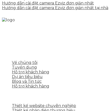
Hướng dẫn cài đặt camera Ezviz đơn giản nhất
Hướng dẫn cài đặt camera Ezviz đơn giản nhất tại nhà
Skytech cung cấp giải pháp Digital Marketing tổng
thể, toàn diện giúp doanh nghiệp xây dựng một
thương hiệu mạnh và bán hàng hiệu quả trên các
nền tảng số cho nhiều lĩnh vực kinh doanh
LIÊN KẾT NHANH
Về chúng tôi
Tuyển dụng
Hỗ trợ khách hàng
Dự án tiêu biểu
Blog và Tin tức
Hỗ trợ khách hàng
DỊCH VỤ CỦA SKYTECH
Thiết kế website chuyên nghiệp
Thiết kế nhận diện thương hiệu