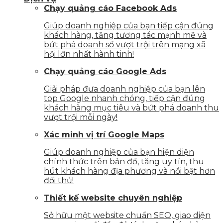
Chạy quảng cáo Facebook Ads
Giúp doanh nghiệp của bạn tiếp cận đúng
khách hàng, tăng tương tác mạnh mẽ và
bứt phá doanh số vượt trội trên mạng xã
hội lớn nhất hành tinh!
Chạy quảng cáo Google Ads
Giải pháp đưa doanh nghiệp của bạn lên
top Google nhanh chóng, tiếp cận đúng
khách hàng mục tiêu và bứt phá doanh thu
vượt trội mỗi ngày!
Xác minh vị trí Google Maps
Giúp doanh nghiệp của bạn hiện diện
chính thức trên bản đồ, tăng uy tín, thu
hút khách hàng địa phương và nổi bật hơn
đối thủ!
Thiết kế website chuyên nghiệp
Sở hữu một website chuẩn SEO, giao diện