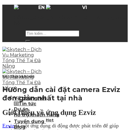
Skip
EN
VI
to
Hỗ trợ giá các gói dịch vụ
lên tới 50%
trong mùa
content
hè
Kiến thức và tư vấn
Hướng dẫn cài đặt camera Ezviz
đơn giản nhất tại nhà
Về chúng tôi
Tin tức
Dự án
Giới thiệu về ứng dụng Ezviz
Hỗ trợ khách hàng
Hot
Tuyển dụng
Ezviz
là một ứng dụng di động được phát triển để giúp
Blog