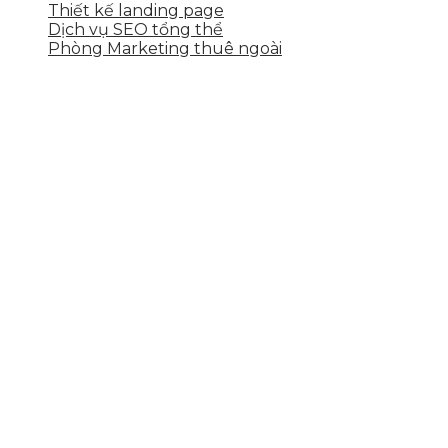
Thiết kế landing page
Dịch vụ SEO tổng thể
Phòng Marketing thuê ngoài
THÔNG TIN LIÊN HỆ
Tầng 2, 113 Yên Thế, Hoà An, Cẩm Lệ, Đà Nẵng
0937.374.844
info@skytech.company
Hotline
0986.413.xxx - 0937.374.844