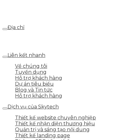
Email
webdemo@gmail.com
Địa chỉ
Số 25 DV1 – Nguyễn Khắc Hạnh – KĐT Mỗ Lao – Q.Hà
Đông – TP.Hà Nội
Liên kết nhanh
Về chúng tôi
Tuyển dụng
Hỗ trợ khách hàng
Dự án tiêu biểu
Blog và Tin tức
Hỗ trợ khách hàng
Dịch vụ của Skytech
Thiết kế website chuyên nghiệp
Thiết kế nhận diện thương hiệu
Quản trị và sáng tạo nội dung
Thiết kế landing page