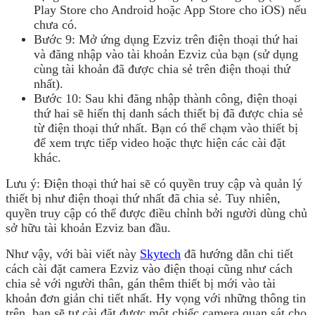
Play Store cho Android hoặc App Store cho iOS) nếu
chưa có.
Bước 9: Mở ứng dụng Ezviz trên điện thoại thứ hai
và đăng nhập vào tài khoản Ezviz của bạn (sử dụng
cùng tài khoản đã được chia sẻ trên điện thoại thứ
nhất).
Bước 10: Sau khi đăng nhập thành công, điện thoại
thứ hai sẽ hiển thị danh sách thiết bị đã được chia sẻ
từ điện thoại thứ nhất. Bạn có thể chạm vào thiết bị
để xem trực tiếp video hoặc thực hiện các cài đặt
khác.
Lưu ý: Điện thoại thứ hai sẽ có quyền truy cập và quản lý
thiết bị như điện thoại thứ nhất đã chia sẻ. Tuy nhiên,
quyền truy cập có thể được điều chỉnh bởi người dùng chủ
sở hữu tài khoản Ezviz ban đầu.
Như vậy, với bài viết này
Skytech
đã hướng dẫn chi tiết
cách cài đặt camera Ezviz vào điện thoại cũng như cách
chia sẻ với người thân, gán thêm thiết bị mới vào tài
khoản đơn giản chi tiết nhất. Hy vọng với những thông tin
trên, bạn sẽ tự cài đặt được một chiếc camera quan sát cho