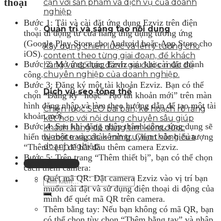
thoại
cận với sản phẩm và dịch vụ của doanh
nghiệp
Bước 1: Tải và cài đặt ứng dụng Ezviz trên điện
Quản trị và sáng tạo nội dung
thoại di động từ cửa hàng ứng dụng tương ứng
(Google Play Store cho Android hoặc App Store cho
Xây dựng chiến lược và lên ý tưởng cho
iOS).
content theo từng giai đoạn, để khách
Bước 2: Mở ứng dụng Ezviz sau khi cài đặt thành
hàng và đối tác đánh giá được mức độ
công.
chuyên nghiệp của doanh nghiệp.
Bước 3: Đăng ký một tài khoản Ezviz. Bạn có thể
Dịch vụ seo tổng thể
chọn “Đăng ký” hoặc “Tạo tài khoản mới” trên màn
hình đăng nhập và làm theo hướng dẫn để tạo một tài
Chiến lược SEO bài bản, kế hoạch rõ ràng
khoản mới.
kết hợp với nội dung chuyên sâu giúp
Bước 4: Sau khi đăng nhập thành công, ứng dụng sẽ
khách hàng dễ dàng tìm kiếm được
hiển thị một trang chào mừng. Chạm vào biểu tượng
website và các kênh truyền thông của
doanh nghiệp.
“Thêm” (+) để bắt đầu thêm camera Ezviz.
Bước 5: Trên trang “Thêm thiết bị”, bạn có thể chọn
Liên hệ tư vấn
cách thêm camera:
Quét mã QR: Đặt camera Ezviz vào vị trí bạn
muốn cài đặt và sử dụng điện thoại di động của
mình để quét mã QR trên camera.
Thêm bằng tay: Nếu bạn không có mã QR, bạn
có thể chọn tùy chọn “Thêm bằng tay” và nhập