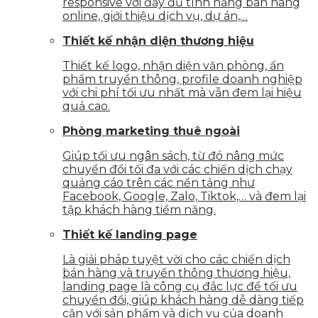
responsive với đầy đủ tính năng bán hàng
online, giới thiệu dịch vụ, dự án,…
Thiết kế nhận diện thương hiệu
Thiết kế logo, nhận diện văn phòng, ấn
phẩm truyền thông, profile doanh nghiệp
với chi phí tối ưu nhất mà vẫn đem lại hiệu
quả cao.
Phòng marketing thuê ngoài
Giúp tối ưu ngân sách, từ đó nâng mức
chuyển đổi tối đa với các chiến dịch chạy
quảng cáo trên các nền tảng như
Facebook, Google, Zalo, Tiktok,… và đem lại
tập khách hàng tiềm năng.
Thiết kế landing page
Là giải pháp tuyệt vời cho các chiến dịch
bán hàng và truyền thông thương hiệu,
landing page là công cụ đắc lực để tối ưu
chuyển đổi, giúp khách hàng dễ dàng tiếp
cận với sản phẩm và dịch vụ của doanh