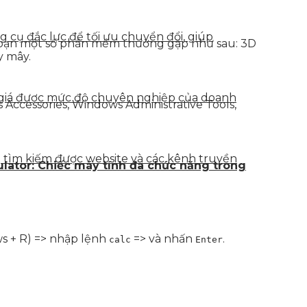
g cụ đắc lực để tối ưu chuyển đổi, giúp
ác bạn một số phần mềm thường gặp như sau: 3D
y mây.
h giá được mức độ chuyên nghiệp của doanh
 Accessories, Windows Administrative Tools,
g tìm kiếm được website và các kênh truyền
ulator: Chiếc máy tính đa chức năng trong
s + R) => nhập lệnh
=> và nhấn
.
calc
Enter