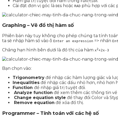
Hàm giá trị tuyệt đối nằm trong
.
Function
Cài đặt đơn vị góc là
hoặc
phù hợp với các p
DEG
RAD
Graphing – Vẽ đồ thị hàm số
Phiên bản này tuy không cho phép chúng ta tính toán
ta sẽ nhập hàm số vào ô
=> nhấn
Enter an expression
En
2
Chẳng hạn hình bên dưới là đồ thị của hàm
x
+2x-3
Bạn chọn vào:
Trigonometry
để nhập các hàm lượng giác và lư
Inequalities
để nhập các dấu nhỏ hơn, nhỏ hơn ho
Function
để nhập giá trị tuyệt đối.
Analyze function
để xem thêm các thông tin về 
Change equation style
để thay đổi Color và Sty
Remove equation
để xóa đồ thị.
Programmer – Tính toán với các hệ số