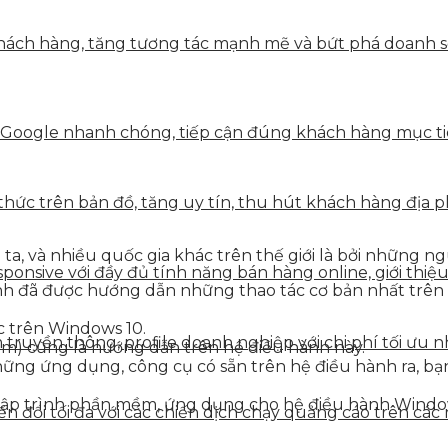
ách hàng, tăng tương tác mạnh mẽ và bứt phá doanh số 
 Google nhanh chóng, tiếp cận đúng khách hàng mục tiê
hức trên bản đồ, tăng uy tín, thu hút khách hàng địa p
ta, và nhiều quốc gia khác trên thế giới là bởi những 
onsive với đầy đủ tính năng bán hàng online, giới thiệu
mình đã được hướng dẫn những thao tác cơ bản nhất trên 
 trên Windows 10.
truyền thông, profile doanh nghiệp với chi phí tối ưu n
am) cũng là hướng dẫn trên hệ điều hành này.
những ứng dụng, công cụ có sẵn trên hệ điều hành ra, b
a số lập trình phần mềm, ứng dụng cho hệ điều hành Wind
 đổi tối đa với các chiến dịch chạy quảng cáo trên các 