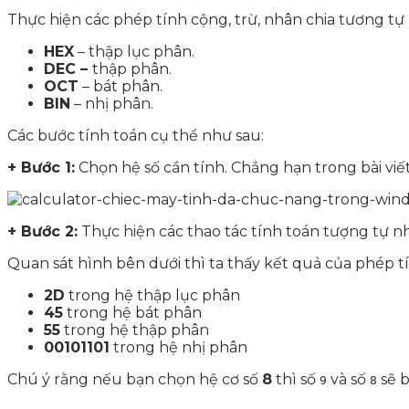
Thực hiện các phép tính cộng, trừ, nhân chia tương t
HEX
– thập lục phân.
DEC –
thập phân.
OCT
– bát phân.
BIN
– nhị phân.
Các bước tính toán cụ thể như sau:
+ Bước 1:
Chọn hệ số cần tính. Chẳng hạn trong bài vi
+ Bước 2:
Thực hiện các thao tác tính toán tượng tự 
Quan sát hình bên dưới thì ta thấy kết quả của phép 
2D
trong hệ thập lục phân
45
trong hệ bát phân
55
trong hệ thập phân
00101101
trong hệ nhị phân
Chú ý rằng nếu bạn chọn hệ cơ số
8
thì số
và số
sẽ b
9
8