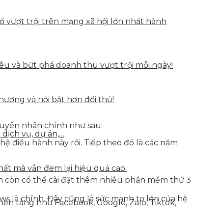
vượt trội trên mạng xã hội lớn nhất hành
u và bứt phá doanh thu vượt trội mỗi ngày!
hương và nổi bật hơn đối thủ!
nguyên nhân chính như sau:
 dịch vụ, dự án,…
hệ điều hành này rồi. Tiếp theo đó là các năm
hất mà vẫn đem lại hiệu quả cao.
ạn còn có thể cài đặt thêm nhiều phần mềm thứ 3
ows là chính. Đây cũng là sức mạnh to lớn của hệ
nền tảng như Facebook, Google, Zalo, Tiktok,