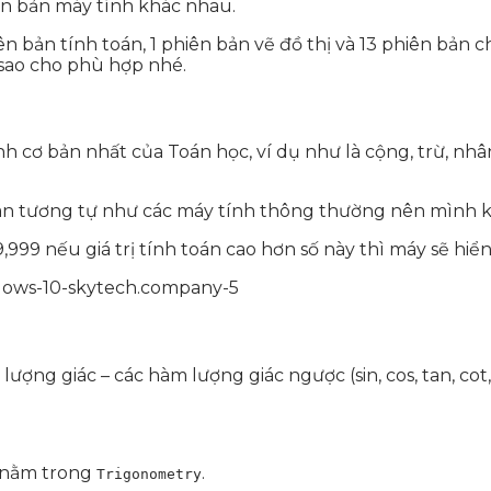
n bản máy tính khác nhau.
n bản tính toán, 1 phiên bản vẽ đồ thị và 13 phiên bản 
 sao cho phù hợp nhé.
h cơ bản nhất của Toán học, ví dụ như là cộng, trừ, nhâ
toàn tương tự như các máy tính thông thường nên mình
,999 nếu giá trị tính toán cao hơn số này thì máy sẽ hiển
g giác – các hàm lượng giác ngược (sin, cos, tan, cot, hyp,
c nằm trong
.
Trigonometry