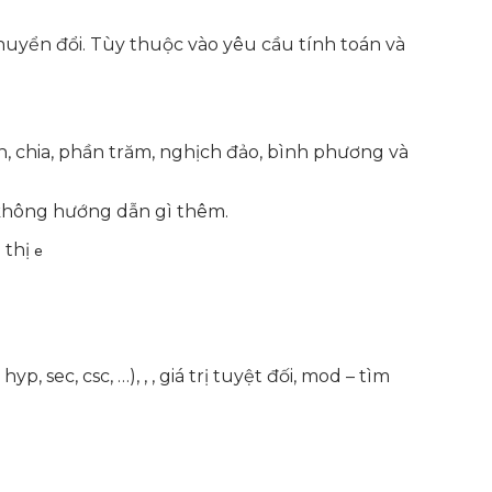
chuyển đổi. Tùy thuộc vào yêu cầu tính toán và
n, chia, phần trăm, nghịch đảo, bình phương và
 không hướng dẫn gì thêm.
 thị
e
 sec, csc, …), , , giá trị tuyệt đối, mod – tìm