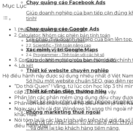
Chạy quảng cáo Facebook Ads
Mục Lục
Giúp doanh nghiệp của bạn tiếp cận đúng kh
tinh!
Chạy quảng cáo Google Ads
Phần mềm tiện ích trên win 10
Calculator: Nhóm các phiên bản tính toán
Giải pháp đưa doanh nghiệp của bạn lên top
Standard – Tính toán cơ bản
Scientific – Tính toán nâng cao
Xác minh vị trí Google Maps
Graphing – Vẽ đồ thị hàm số
Programmer – Tính toán với các hệ số
Converter – Nhóm các phiên bản chuyển đổi
Giúp doanh nghiệp của bạn hiện diện chính t
Lời kết
Thiết kế website chuyên nghiệp
Hệ điều hành này được sử dụng nhiều nhất ở Việt Nam 
Sở hữu một website chuẩn SEO, giao diện resp
“Do thói Quen” ! Vâng, từ lúc còn học lớp 3 thì 
Thiết kế nhận diện thương hiệu
cấp 2, 3 rối đến Cao đẳng, Đại học cũng vậy.
Phần lớn các phần mềm ứng dụng đều chạy được
Thiết kế logo, nhận diện văn phòng, ấn phẩm 
Phần lớn các thủ thuật về hệ điều hành (ở Việt N
Ngay sau khi cài đặt Windows 10 xong thì ngoài 
Phòng marketing thuê ngoài
khác nữa.
Nói tóm lại là các lập trình viên trên thế giới đ
Giúp tối ưu ngân sách, từ đó nâng mức chuyển
điều hành này !
… và đem lại tập khách hàng tiềm năng.