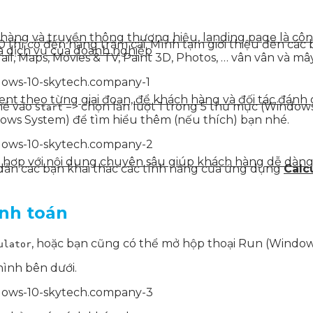
n hàng và truyền thông thương hiệu, landing page là côn
0 thì có đến hàng trăm cái. Mình tạm giới thiệu đến c
à dịch vụ của doanh nghiệp
ail, Maps, Movies & TV, Paint 3D, Photos, … vân vân và mâ
tent theo từng giai đoạn, để khách hàng và đối tác đán
thể vào
=> chọn lần lượt 1 trong 5 thư mục (Windows
Start
ws System) để tìm hiểu thêm (nếu thích) bạn nhé.
ết hợp với nội dung chuyên sâu giúp khách hàng dễ dàn
dẫn các bạn khai thác các tính năng của ứng dụng
Calc
ính toán
, hoặc bạn cũng có thể mở hộp thoại Run (Window
ulator
hình bên dưới.