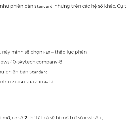
ự như phiên bản
, nhưng trên các hệ số khác. Cụ t
Standard
ết này mình sẽ chọn
– thập lục phân
HEX
như phiên bản
.
Standard
tính
là:
1+2+3+4+5+6+7+8+9=
ị mờ, cơ số
2
thì tất cả sẽ bị mờ trừ số
và số
, …
0
1