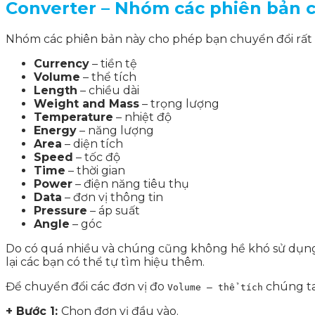
Converter – Nhóm các phiên bản 
Nhóm các phiên bản này cho phép bạn chuyển đổi rất n
Currency
– tiền tệ
Volume
– thể tích
Length
– chiều dài
Weight and Mass
– trọng lượng
Temperature
– nhiệt độ
Energy
– năng lượng
Area
– diện tích
Speed
– tốc độ
Time
– thời gian
Power
– điện năng tiêu thụ
Data
– đơn vị thông tin
Pressure
– áp suất
Angle
– góc
Do có quá nhiều và chúng cũng không hề khó sử dụn
lại các bạn có thể tự tìm hiệu thêm.
Để chuyển đổi các đơn vị đo
chúng ta
Volume – thể tích
+ Bước 1:
Chọn đơn vị đầu vào.