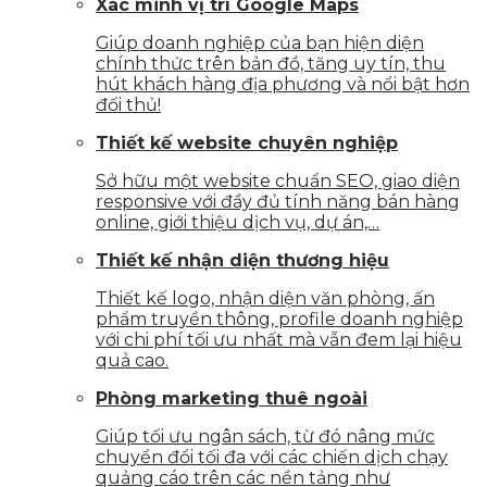
Xác minh vị trí Google Maps
Giúp doanh nghiệp của bạn hiện diện
chính thức trên bản đồ, tăng uy tín, thu
hút khách hàng địa phương và nổi bật hơn
đối thủ!
Thiết kế website chuyên nghiệp
Sở hữu một website chuẩn SEO, giao diện
responsive với đầy đủ tính năng bán hàng
online, giới thiệu dịch vụ, dự án,…
Thiết kế nhận diện thương hiệu
Thiết kế logo, nhận diện văn phòng, ấn
phẩm truyền thông, profile doanh nghiệp
với chi phí tối ưu nhất mà vẫn đem lại hiệu
quả cao.
Phòng marketing thuê ngoài
Giúp tối ưu ngân sách, từ đó nâng mức
chuyển đổi tối đa với các chiến dịch chạy
quảng cáo trên các nền tảng như