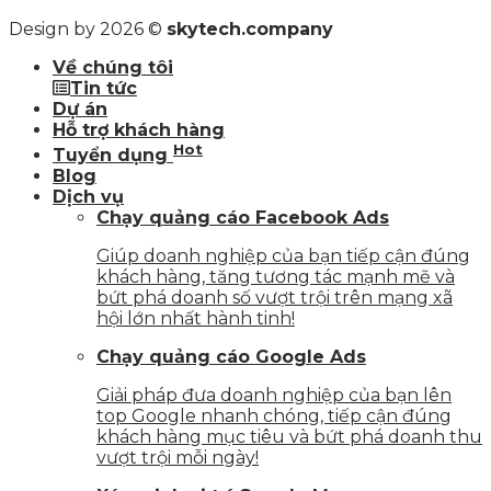
Design by 2026 ©
skytech.company
Về chúng tôi
Tin tức
Dự án
Hỗ trợ khách hàng
Hot
Tuyển dụng
Blog
Dịch vụ
Chạy quảng cáo Facebook Ads
Giúp doanh nghiệp của bạn tiếp cận đúng
khách hàng, tăng tương tác mạnh mẽ và
bứt phá doanh số vượt trội trên mạng xã
hội lớn nhất hành tinh!
Chạy quảng cáo Google Ads
Giải pháp đưa doanh nghiệp của bạn lên
top Google nhanh chóng, tiếp cận đúng
khách hàng mục tiêu và bứt phá doanh thu
vượt trội mỗi ngày!