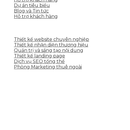
Dự án tiêu biểu
Blog và Tin tức
Hỗ trợ khách hàng
DỊCH VỤ CỦA SKYTECH
Thiết kế website chuyên nghiệp
Thiết kế nhận diện thương hiệu
Quản trị và sáng tạo nội dung
Thiết kế landing page
Dịch vụ SEO tổng thể
Phòng Marketing thuê ngoài
THÔNG TIN LIÊN HỆ
Tầng 2, 113 Yên Thế, Hoà An, Cẩm Lệ, Đà Nẵng
0937.374.844