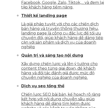
Facebook, Google, Zalo, Tiktok,… và đem lại
tập khách hàng tiềm năng.
Thiết kế landing page
Là giải pháp tuyệt vời cho các chiến dịch
bán hàng và truyền thông thương hiệu,
landing page là công cụ đắc lực để tối ưu
chuyển đổi, giúp khách hàng dễ dàng tiếp
cận với sản phẩm và dịch vụ của doanh
nghiệp
Quản trị và sáng tạo nội dung
Xây dựng chiến lược và lên ý tưởng cho
content theo từng giai đoạn, để khách
hàng và đối tác đánh giá được mức độ
chuyên nghiệp của doanh nghiệp.
Dịch vụ seo tổng thể
Chiến lược SEO bài bản, kế hoạch rõ ràng
kết hợp với nội dung chuyên sâu giúp
khách hàng dễ dàng tìm kiếm được