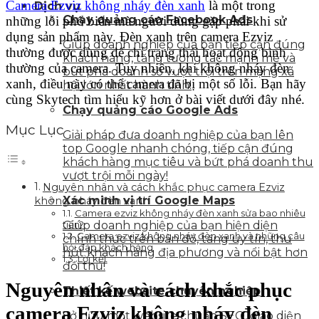
Camera Ezviz không nháy đèn xanh
là một trong
Dịch vụ
Chạy quảng cáo Facebook Ads
những lỗi phổ biến mà người dùng gặp phải khi sử
dụng sản phẩm này. Đèn xanh trên camera Ezviz
Giúp doanh nghiệp của bạn tiếp cận đúng
thường được dùng để chỉ trạng thái hoạt động bình
khách hàng, tăng tương tác mạnh mẽ và
thường của camera. Tuy nhiên, khi không nháy đèn
bứt phá doanh số vượt trội trên mạng xã
xanh, điều này có thể camera đã bị một số lỗi. Bạn hãy
hội lớn nhất hành tinh!
cùng Skytech tìm hiểu kỹ hơn ở bài viết dưới đây nhé.
Chạy quảng cáo Google Ads
Mục Lục
Giải pháp đưa doanh nghiệp của bạn lên
top Google nhanh chóng, tiếp cận đúng
khách hàng mục tiêu và bứt phá doanh thu
vượt trội mỗi ngày!
Nguyên nhân và cách khắc phục camera Ezviz
Xác minh vị trí Google Maps
không nháy đèn xanh
Camera ezviz không nháy đèn xanh sửa bao nhiêu
tiền?
Giúp doanh nghiệp của bạn hiện diện
Camera ezviz không nháy đèn xanh và những câu
chính thức trên bản đồ, tăng uy tín, thu
hỏi đáp khách hàng
hút khách hàng địa phương và nổi bật hơn
Lời kết
đối thủ!
Nguyên nhân và cách khắc phục
Thiết kế website chuyên nghiệp
camera Ezviz không nháy đèn
Sở hữu một website chuẩn SEO, giao diện