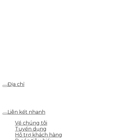
info@skytech.company
Hotline
0986.413.xxx - 0937.374.844
Email
webdemo@gmail.com
Địa chỉ
Số 25 DV1 – Nguyễn Khắc Hạnh – KĐT Mỗ Lao – Q.Hà
Đông – TP.Hà Nội
Liên kết nhanh
Về chúng tôi
Tuyển dụng
Hỗ trợ khách hàng