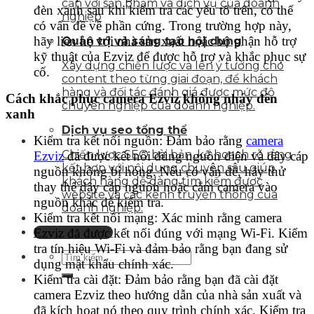
cận với sản phẩm và dịch vụ của doanh
đèn xanh sau khi kiểm tra các yếu tố trên, có thể
nghiệp
có vấn đề về phần cứng. Trong trường hợp này,
hãy liên hệ với nhà sản xuất hoặc bộ phận hỗ trợ
Quản trị và sáng tạo nội dung
kỹ thuật của Ezviz để được hỗ trợ và khắc phục sự
Xây dựng chiến lược và lên ý tưởng cho
cố.
content theo từng giai đoạn, để khách
hàng và đối tác đánh giá được mức độ
Cách khắc phục camera Ezviz không nháy đèn
chuyên nghiệp của doanh nghiệp.
xanh
Dịch vụ seo tổng thể
Kiểm tra kết nối nguồn: Đảm bảo rằng
camera
Chiến lược SEO bài bản, kế hoạch rõ ràng
Ezviz
đã được kết nối đúng nguồn điện và dây cáp
kết hợp với nội dung chuyên sâu giúp
nguồn không bị hỏng. Nếu có vấn đề, hãy thử
khách hàng dễ dàng tìm kiếm được
thay thế dây cáp nguồn hoặc cắm camera vào
website và các kênh truyền thông của
nguồn khác để kiểm tra.
doanh nghiệp.
Kiểm tra kết nối mạng: Xác minh rằng camera
Ezviz đã được kết nối đúng với mạng Wi-Fi. Kiểm
Liên hệ tư vấn
tra tín hiệu Wi-Fi và đảm bảo rằng bạn đang sử
dụng mật khẩu chính xác.
Kiểm tra cài đặt: Đảm bảo rằng bạn đã cài đặt
camera Ezviz theo hướng dẫn của nhà sản xuất và
đã kích hoạt nó theo quy trình chính xác. Kiểm tra