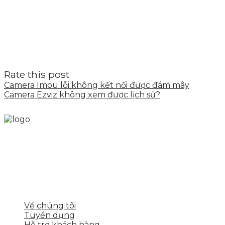
Rate this post
Camera Imou lỗi không kết nối được đám mây
Camera Ezviz không xem được lịch sử?
Skytech cung cấp giải pháp Digital Marketing tổng
thể, toàn diện giúp doanh nghiệp xây dựng một
thương hiệu mạnh và bán hàng hiệu quả trên các
nền tảng số cho nhiều lĩnh vực kinh doanh
LIÊN KẾT NHANH
Về chúng tôi
Tuyển dụng
Hỗ trợ khách hàng