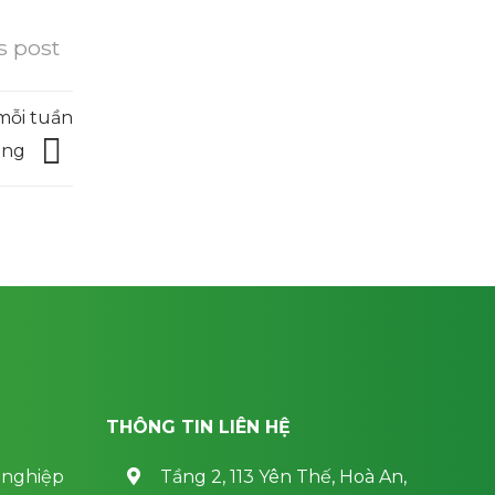
s post
mỗi tuần
ông
THÔNG TIN LIÊN HỆ
 nghiệp
Tầng 2, 113 Yên Thế, Hoà An,