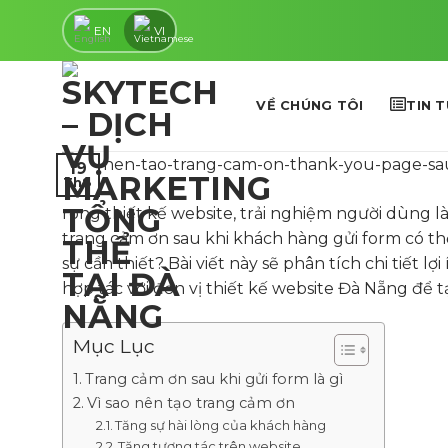
Skip
EN
VI
to
content
VỀ CHÚNG TÔI
TIN 
19
Th8
rong thiết kế website, trải nghiệm người dùng l
trang cảm ơn sau khi khách hàng gửi form có thể
sự cần thiết? Bài viết này sẽ phân tích chi tiết l
hợp tác với đơn vị thiết kế website Đà Nẵng để 
Mục Lục
Trang cảm ơn sau khi gửi form là gì
Vì sao nên tạo trang cảm ơn
Tăng sự hài lòng của khách hàng
Tăng tương tác trên website