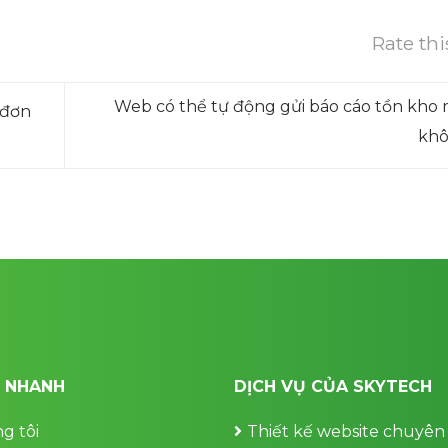
Rate thi
Web có thể tự động gửi báo cáo tồn kho 
 đơn
kh
T NHANH
DỊCH VỤ CỦA SKYTECH
g tôi
Thiết kế website chuyên