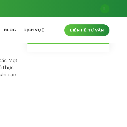
LIÊN HỆ TƯ VẤN
BLOG
DỊCH VỤ
tác. Một
ó thực
 khi bạn