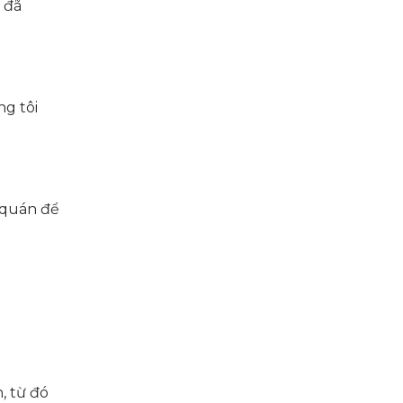
 đã
g tôi
 quán để
, từ đó