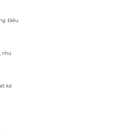
ng. Điều
, như
iết kế