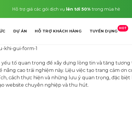
Hỗ trợ giá các gói dịch vụ
lên tới 50%
trong mùa hè
HOT
TỨC
DỰ ÁN
HỖ TRỢ KHÁCH HÀNG
TUYỂN DỤNG
à yếu tố quan trọng để xây dựng lòng tin và tăng tương 
 nâng cao trải nghiệm này. Liệu việc tạo trang cảm ơn c
ợi ích, cách thực hiện và những lưu ý quan trọng, đặc biệt
tạo website chuyên nghiệp và thu hút.