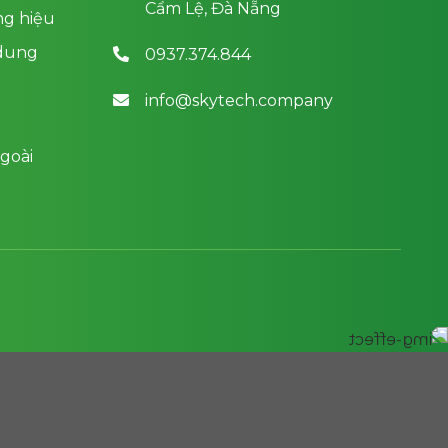
Cẩm Lệ, Đà Nẵng
ng hiệu
 dung
0937.374.844
info@skytech.company
goài