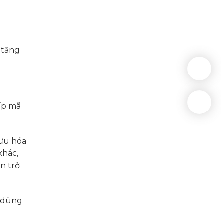
 tăng
ấp mã
 ưu hóa
khác,
n trở
i dùng