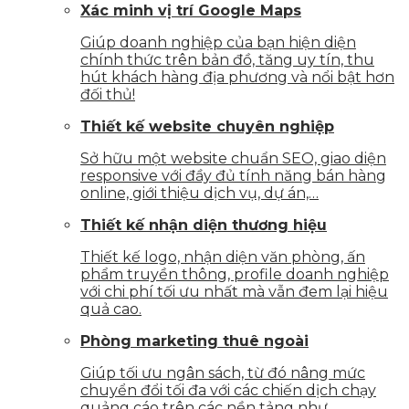
Xác minh vị trí Google Maps
Giúp doanh nghiệp của bạn hiện diện
chính thức trên bản đồ, tăng uy tín, thu
hút khách hàng địa phương và nổi bật hơn
đối thủ!
Thiết kế website chuyên nghiệp
Sở hữu một website chuẩn SEO, giao diện
responsive với đầy đủ tính năng bán hàng
online, giới thiệu dịch vụ, dự án,…
Thiết kế nhận diện thương hiệu
Thiết kế logo, nhận diện văn phòng, ấn
phẩm truyền thông, profile doanh nghiệp
với chi phí tối ưu nhất mà vẫn đem lại hiệu
quả cao.
Phòng marketing thuê ngoài
Giúp tối ưu ngân sách, từ đó nâng mức
chuyển đổi tối đa với các chiến dịch chạy
quảng cáo trên các nền tảng như