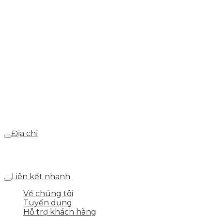
info@skytech.company
Hotline
0986.413.xxx - 0937.374.844
Email
webdemo@gmail.com
Địa chỉ
Số 25 DV1 – Nguyễn Khắc Hạnh – KĐT Mỗ Lao – Q.Hà
Đông – TP.Hà Nội
Liên kết nhanh
Về chúng tôi
Tuyển dụng
Hỗ trợ khách hàng