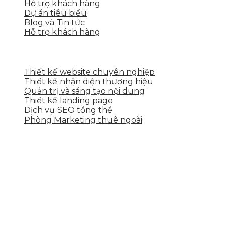
Hỗ trợ khách hàng
Dự án tiêu biểu
Blog và Tin tức
Hỗ trợ khách hàng
DỊCH VỤ CỦA SKYTECH
Thiết kế website chuyên nghiệp
Thiết kế nhận diện thương hiệu
Quản trị và sáng tạo nội dung
Thiết kế landing page
Dịch vụ SEO tổng thể
Phòng Marketing thuê ngoài
THÔNG TIN LIÊN HỆ
Tầng 2, 113 Yên Thế, Hoà An, Cẩm Lệ, Đà Nẵng
0937.374.844