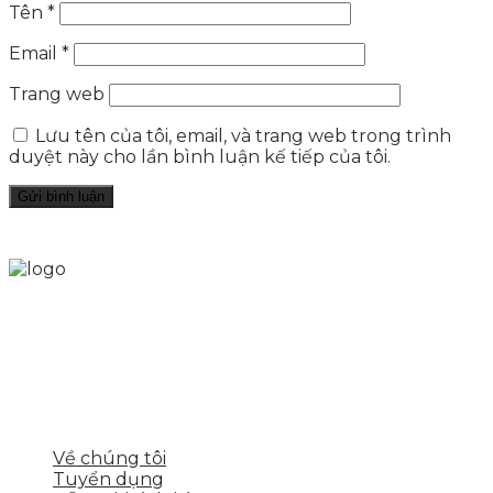
Tên
*
Email
*
Trang web
Lưu tên của tôi, email, và trang web trong trình
duyệt này cho lần bình luận kế tiếp của tôi.
Skytech cung cấp giải pháp Digital Marketing tổng
thể, toàn diện giúp doanh nghiệp xây dựng một
thương hiệu mạnh và bán hàng hiệu quả trên các
nền tảng số cho nhiều lĩnh vực kinh doanh
LIÊN KẾT NHANH
Về chúng tôi
Tuyển dụng