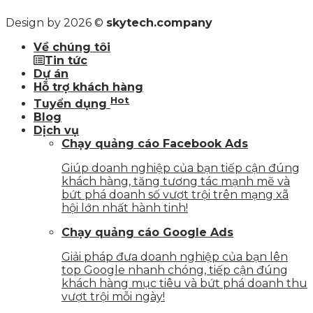
Design by 2026 ©
skytech.company
Về chúng tôi
Tin tức
Dự án
Hỗ trợ khách hàng
Hot
Tuyển dụng
Blog
Dịch vụ
Chạy quảng cáo Facebook Ads
Giúp doanh nghiệp của bạn tiếp cận đúng
khách hàng, tăng tương tác mạnh mẽ và
bứt phá doanh số vượt trội trên mạng xã
hội lớn nhất hành tinh!
Chạy quảng cáo Google Ads
Giải pháp đưa doanh nghiệp của bạn lên
top Google nhanh chóng, tiếp cận đúng
khách hàng mục tiêu và bứt phá doanh thu
vượt trội mỗi ngày!