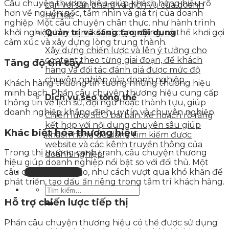
Câu chuyện thương hiệu giúp khách hàng hiểu rõ
cận với sản phẩm và dịch vụ của doanh
hơn về nguồn gốc, tầm nhìn và giá trị của doanh
nghiệp
nghiệp. Một câu chuyện chân thực, như hành trình
Quản trị và sáng tạo nội dung
khởi nghiệp hay cam kết vì cộng đồng, có thể khơi gợi
cảm xúc và xây dựng lòng trung thành.
Xây dựng chiến lược và lên ý tưởng cho
content theo từng giai đoạn, để khách
Tăng độ tin cậy
hàng và đối tác đánh giá được mức độ
chuyên nghiệp của doanh nghiệp.
Khách hàng thường tin tưởng những thương hiệu
minh bạch. Phần câu chuyện thương hiệu cung cấp
Dịch vụ seo tổng thể
thông tin về lịch sử, đội ngũ hoặc thành tựu, giúp
doanh nghiệp khẳng định uy tín và chuyên nghiệp.
Chiến lược SEO bài bản, kế hoạch rõ ràng
kết hợp với nội dung chuyên sâu giúp
Khác biệt hóa thương hiệu
khách hàng dễ dàng tìm kiếm được
website và các kênh truyền thông của
Trong thị trường cạnh tranh, câu chuyện thương
doanh nghiệp.
hiệu giúp doanh nghiệp nổi bật so với đối thủ. Một
Liên hệ tư vấn
câu chuyện độc đáo, như cách vượt qua khó khăn để
phát triển, tạo dấu ấn riêng trong tâm trí khách hàng.
Hỗ trợ chiến lược tiếp thị
Phần câu chuyện thương hiệu có thể được sử dụng