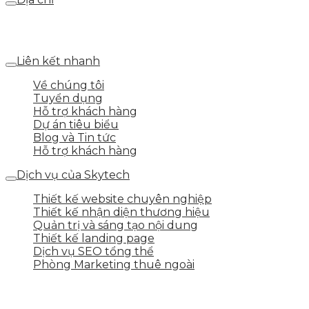
Số 25 DV1 – Nguyễn Khắc Hạnh – KĐT Mỗ Lao – Q.Hà
Đông – TP.Hà Nội
Liên kết nhanh
Về chúng tôi
Tuyển dụng
Hỗ trợ khách hàng
Dự án tiêu biểu
Blog và Tin tức
Hỗ trợ khách hàng
Dịch vụ của Skytech
Thiết kế website chuyên nghiệp
Thiết kế nhận diện thương hiệu
Quản trị và sáng tạo nội dung
Thiết kế landing page
Dịch vụ SEO tổng thể
Phòng Marketing thuê ngoài