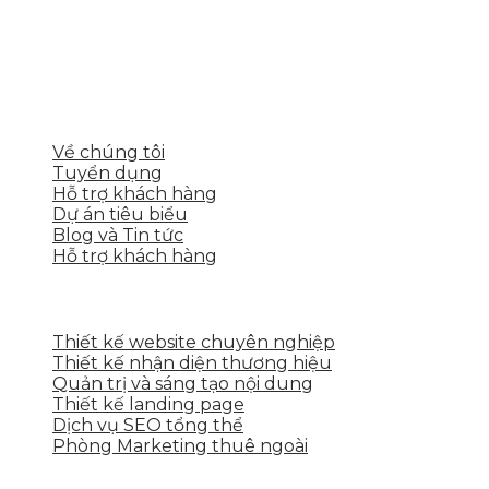
Skytech cung cấp giải pháp Digital Marketing tổng
thể, toàn diện giúp doanh nghiệp xây dựng một
thương hiệu mạnh và bán hàng hiệu quả trên các
nền tảng số cho nhiều lĩnh vực kinh doanh
LIÊN KẾT NHANH
Về chúng tôi
Tuyển dụng
Hỗ trợ khách hàng
Dự án tiêu biểu
Blog và Tin tức
Hỗ trợ khách hàng
DỊCH VỤ CỦA SKYTECH
Thiết kế website chuyên nghiệp
Thiết kế nhận diện thương hiệu
Quản trị và sáng tạo nội dung
Thiết kế landing page
Dịch vụ SEO tổng thể
Phòng Marketing thuê ngoài