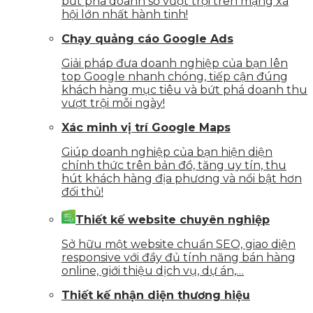
bứt phá doanh số vượt trội trên mạng xã
hội lớn nhất hành tinh!
Chạy quảng cáo Google Ads
Giải pháp đưa doanh nghiệp của bạn lên
top Google nhanh chóng, tiếp cận đúng
khách hàng mục tiêu và bứt phá doanh thu
vượt trội mỗi ngày!
Xác minh vị trí Google Maps
Giúp doanh nghiệp của bạn hiện diện
chính thức trên bản đồ, tăng uy tín, thu
hút khách hàng địa phương và nổi bật hơn
đối thủ!
Thiết kế website chuyên nghiệp
Sở hữu một website chuẩn SEO, giao diện
responsive với đầy đủ tính năng bán hàng
online, giới thiệu dịch vụ, dự án,…
Thiết kế nhận diện thương hiệu