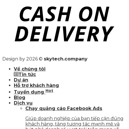
Design by 2026 ©
skytech.company
Về chúng tôi
Tin tức
Dự án
Hỗ trợ khách hàng
Hot
Tuyển dụng
Blog
Dịch vụ
Chạy quảng cáo Facebook Ads
Giúp doanh nghiệp của bạn tiếp cận đúng
khách hàng, tăng tương tác mạnh mẽ và