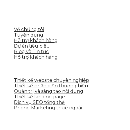
Skytech cung cấp giải pháp Digital Marketing tổng t
tảng số cho nhiều lĩnh vực kinh doanh
LIÊN KẾT NHANH
Về chúng tôi
Tuyển dụng
Hỗ trợ khách hàng
Dự án tiêu biểu
Blog và Tin tức
Hỗ trợ khách hàng
DỊCH VỤ CỦA SKYTECH
Thiết kế website chuyên nghiệp
Thiết kế nhận diện thương hiệu
Quản trị và sáng tạo nội dung
Thiết kế landing page
Dịch vụ SEO tổng thể
Phòng Marketing thuê ngoài
THÔNG TIN LIÊN HỆ