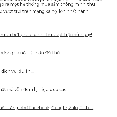
 tạo ra một hệ thống mua sắm thông minh, thu
vượt trội trên mạng xã hội lớn nhất hành
u và bứt phá doanh thu vượt trội mỗi ngày!
hương và nổi bật hơn đối thủ!
 dịch vụ, dự án,…
hất mà vẫn đem lại hiệu quả cao.
nền tảng như Facebook, Google, Zalo, Tiktok,