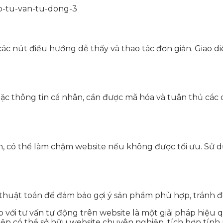
i các nút điều hướng dễ thấy và thao tác đơn giản. Giao
oặc thông tin cá nhân, cần được mã hóa và tuân thủ c
 lớn, có thể làm chậm website nếu không được tối ưu. Sử
huật toán để đảm bảo gợi ý sản phẩm phù hợp, tránh đề
ới tư vấn tự động trên website là một giải pháp hiệu q
iệp có thể sở hữu website chuyên nghiệp, tích hợp tính 