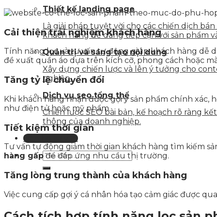
Thiết kế landing page
Là giải pháp tuyệt vời cho các chiến dịch bá
Cải thiện trải nghiệm khách hàng
khách hàng dễ dàng tiếp cận với sản phẩm v
Tính năng lọc và tư vấn tự động giúp khách hàng dễ d
Quản trị và sáng tạo nội dung
đề xuất quần áo dựa trên kích cỡ, phong cách hoặc mà
Xây dựng chiến lược và lên ý tưởng cho con
nghiệp.
Tăng tỷ lệ chuyển đổi
Dịch vụ seo tổng thể
Khi khách hàng nhận được gợi ý sản phẩm chính xác, 
như điện tử hoặc mỹ phẩm.
Chiến lược SEO bài bản, kế hoạch rõ ràng k
thông của doanh nghiệp.
Tiết kiệm thời gian
Liên hệ tư vấn
Tư vấn tự động giảm thời gian khách hàng tìm kiếm sả
hàng gấp
để đáp ứng nhu cầu thị trường.
Tăng lòng trung thành của khách hàng
Việc cung cấp gợi ý cá nhân hóa tạo cảm giác được q
Cách tích hợp tính năng lọc sản p