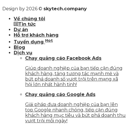
Design by 2026 ©
skytech.company
Về chúng tôi
Tin tức
Dự án
Hỗ trợ khách hàng
Hot
Tuyển dụng
Blog
Dịch vụ
Chạy quảng cáo Facebook Ads
Giúp doanh nghiệp của bạn tiếp cận đúng
khách hàng, tăng tương tác mạnh mẽ và
bứt phá doanh số vượt trội trên mạng xã
hội lớn nhất hành tinh!
Chạy quảng cáo Google Ads
Giải pháp đưa doanh nghiệp của bạn lên
top Google nhanh chóng, tiếp cận đúng
khách hàng mục tiêu và bứt phá doanh thu
vượt trội mỗi ngày!