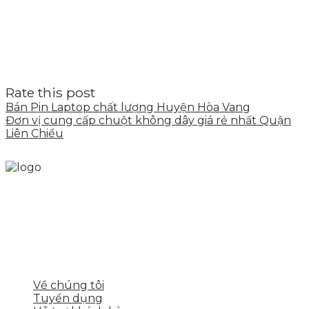
Rate this post
Bán Pin Laptop chất lượng Huyện Hòa Vang
Đơn vị cung cấp chuột không dây giá rẻ nhất Quận
Liên Chiểu
Skytech cung cấp giải pháp Digital Marketing tổng
thể, toàn diện giúp doanh nghiệp xây dựng một
thương hiệu mạnh và bán hàng hiệu quả trên các
nền tảng số cho nhiều lĩnh vực kinh doanh
LIÊN KẾT NHANH
Về chúng tôi
Tuyển dụng