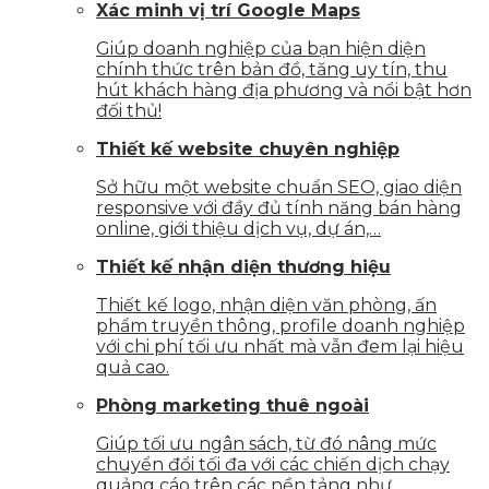
Xác minh vị trí Google Maps
Giúp doanh nghiệp của bạn hiện diện
chính thức trên bản đồ, tăng uy tín, thu
hút khách hàng địa phương và nổi bật hơn
đối thủ!
Thiết kế website chuyên nghiệp
Sở hữu một website chuẩn SEO, giao diện
responsive với đầy đủ tính năng bán hàng
online, giới thiệu dịch vụ, dự án,…
Thiết kế nhận diện thương hiệu
Thiết kế logo, nhận diện văn phòng, ấn
phẩm truyền thông, profile doanh nghiệp
với chi phí tối ưu nhất mà vẫn đem lại hiệu
quả cao.
Phòng marketing thuê ngoài
Giúp tối ưu ngân sách, từ đó nâng mức
chuyển đổi tối đa với các chiến dịch chạy
quảng cáo trên các nền tảng như