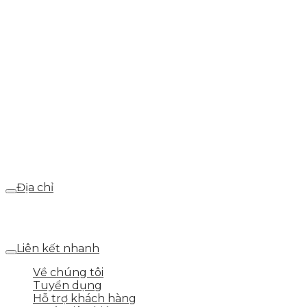
info@skytech.company
Hotline
0986.413.xxx - 0937.374.844
Email
webdemo@gmail.com
Địa chỉ
Số 25 DV1 – Nguyễn Khắc Hạnh – KĐT Mỗ Lao – Q.Hà
Đông – TP.Hà Nội
Liên kết nhanh
Về chúng tôi
Tuyển dụng
Hỗ trợ khách hàng