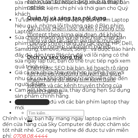
cận với sản phẩm và dịch vụ của doanh
sửa nhanh, sửa lâu hoặc nặng nhất là thay bàn
nghiệp
phím để tiết kiệm chi phí và thời gian cho Quý
khách.
Quản trị và sáng tạo nội dung
Tư vấn thông tin về sử dụng Bàn phím Laptop
hiệu quả, những lỗi thường gặp ở Bàn phím
Xây dựng chiến lược và lên ý tưởng cho
Laptop.
content theo từng giai đoạn, để khách
Sửa chữa nhanh đối với lỗi nhẹ hoặc thay bàn
hàng và đối tác đánh giá được mức độ
phím Laptop chính hãng, đủ các dòng: HP, Dell,
chuyên nghiệp của doanh nghiệp.
Samsung, Lenovo, Asus, Sony… và được Bảo hành
đầy đủ, dán tem BH còn đối với lỗi nặng có thể
Dịch vụ seo tổng thể
sửa ngay lập tức, bạn có thể trực tiếp ngồi xem
quá trình sửa.
Chiến lược SEO bài bản, kế hoạch rõ ràng
Giá cả sửa chữa, thay mới hợp lý. Phù hợp với
kết hợp với nội dung chuyên sâu giúp
nhu cầu của khách hàng từ sinh viên cho đến
khách hàng dễ dàng tìm kiếm được
người đi làm.
website và các kênh truyền thông của
Cam kết thời gian sửa, thay đúng hẹn. Sử dụng
doanh nghiệp.
sản phẩm chính hãng.
Bảo hành đầy đủ với các bàn phím laptop thay
Liên hệ tư vấn
mới.
Chính vì vậy, bạn hãy mang ngay laptop của mình
đến cửa hàng của Sky Computer để được chăm sóc
tốt nhất nhé. Gọi ngay hotline để được tư vấn miễn
phí:
0708.08.4444