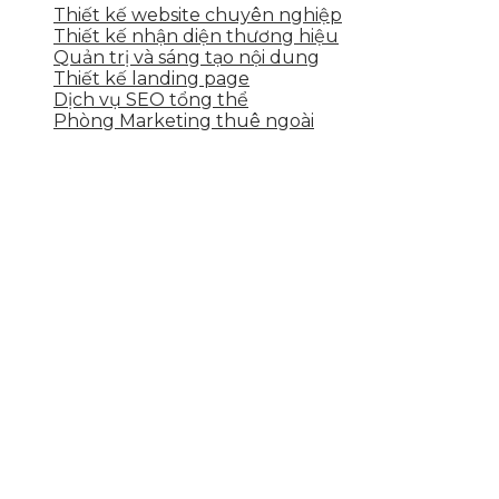
Thiết kế website chuyên nghiệp
Thiết kế nhận diện thương hiệu
Quản trị và sáng tạo nội dung
Thiết kế landing page
Dịch vụ SEO tổng thể
Phòng Marketing thuê ngoài
THÔNG TIN LIÊN HỆ
Tầng 2, 113 Yên Thế, Hoà An, Cẩm Lệ, Đà Nẵng
0937.374.844
info@skytech.company