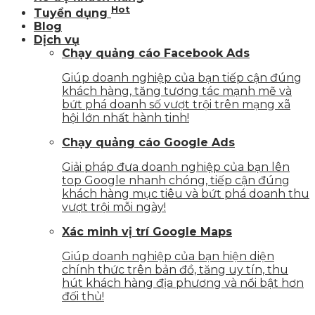
Hot
Tuyển dụng
Blog
Dịch vụ
Chạy quảng cáo Facebook Ads
Giúp doanh nghiệp của bạn tiếp cận đúng
khách hàng, tăng tương tác mạnh mẽ và
bứt phá doanh số vượt trội trên mạng xã
hội lớn nhất hành tinh!
Chạy quảng cáo Google Ads
Giải pháp đưa doanh nghiệp của bạn lên
top Google nhanh chóng, tiếp cận đúng
khách hàng mục tiêu và bứt phá doanh thu
vượt trội mỗi ngày!
Xác minh vị trí Google Maps
Giúp doanh nghiệp của bạn hiện diện
chính thức trên bản đồ, tăng uy tín, thu
hút khách hàng địa phương và nổi bật hơn
đối thủ!