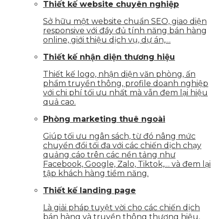
Thiết kế website chuyên nghiệp
Sở hữu một website chuẩn SEO, giao diện
responsive với đầy đủ tính năng bán hàng
online, giới thiệu dịch vụ, dự án,…
Thiết kế nhận diện thương hiệu
Thiết kế logo, nhận diện văn phòng, ấn
phẩm truyền thông, profile doanh nghiệp
với chi phí tối ưu nhất mà vẫn đem lại hiệu
quả cao.
Phòng marketing thuê ngoài
Giúp tối ưu ngân sách, từ đó nâng mức
chuyển đổi tối đa với các chiến dịch chạy
quảng cáo trên các nền tảng như
Facebook, Google, Zalo, Tiktok,… và đem lại
tập khách hàng tiềm năng.
Thiết kế landing page
Là giải pháp tuyệt vời cho các chiến dịch
bán hàng và truyền thông thương hiệu,