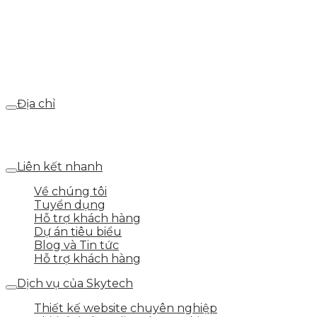
Hotline
0986.413.xxx - 0937.374.844
Email
webdemo@gmail.com
Địa chỉ
Số 25 DV1 – Nguyễn Khắc Hạnh – KĐT Mỗ Lao – Q.Hà
Đông – TP.Hà Nội
Liên kết nhanh
Về chúng tôi
Tuyển dụng
Hỗ trợ khách hàng
Dự án tiêu biểu
Blog và Tin tức
Hỗ trợ khách hàng
Dịch vụ của Skytech
Thiết kế website chuyên nghiệp