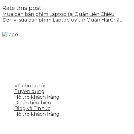
Rate this post
Mua bán bàn phím Laptop tại Quận Liên Chiểu
Đơn vị sửa bàn phím Laptop uy tín Quận Hải Châu
Skytech cung cấp giải pháp Digital Marketing tổng
thể, toàn diện giúp doanh nghiệp xây dựng một
thương hiệu mạnh và bán hàng hiệu quả trên các
nền tảng số cho nhiều lĩnh vực kinh doanh
LIÊN KẾT NHANH
Về chúng tôi
Tuyển dụng
Hỗ trợ khách hàng
Dự án tiêu biểu
Blog và Tin tức
Hỗ trợ khách hàng
DỊCH VỤ CỦA SKYTECH