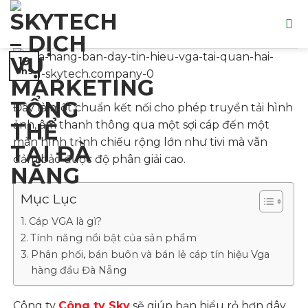
Skip
to
content
19
Th9
Đây là một chuẩn kết nối cho phép truyền tải hình
ảnh, âm thanh thông qua một sợi cáp đến một
màn hình trình chiếu rộng lớn như tivi mà vẫn
đảm bảo được độ phân giải cao.
Mục Lục
Cáp VGA là gì?
Tính năng nổi bật của sản phẩm
Phân phối, bán buôn và bán lẻ cáp tín hiệu Vga
hàng đầu Đà Nẵng
Công ty
Công ty Sky
sẽ giúp bạn hiểu rỏ hơn dây