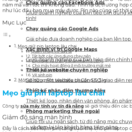
Chạy quảng cáo Facebook Ads
năm mà vẫn tốt thì không đâu. Tỉnh lại đi, trường hợp
như lúc đầu bạn mua máy được. Pin nào cũng có thời gi
Giúp doanh nghiệp của bạn tiếp cận đúng kh
tinh!
Mục Lục
Chạy quảng cáo Google Ads
Giải pháp đưa doanh nghiệp của bạn lên top
Mẹo giữ pin laptop lâu chai
Xác minh vị trí Google Maps
Quên chuột có dây đi
Tắt bớt các ứng dụng chạy nền
Giúp doanh nghiệp của bạn hiện diện chính t
Dọn dẹp và chống phân mảnh ổ cứng
Cho máy hoạt động ở môi trường mát mẻ
Thiết kế website chuyên nghiệp
Nâng cấp thêm RAM
Vệ sinh pin
Một số dòng Pin tiêu biểu tại Công ty Sky
Sở hữu một website chuẩn SEO, giao diện resp
Thiết kế nhận diện thương hiệu
Mẹo giữ pin laptop lâu chai
Thiết kế logo, nhận diện văn phòng, ấn phẩm 
Công ty
sửa máy tính uy tín đà nẵng
sẽ giới thiệu đến các
Phòng marketing thuê ngoài
Giảm độ sáng màn hình
Giúp tối ưu ngân sách, từ đó nâng mức chuyển
… và đem lại tập khách hàng tiềm năng.
Đây là cách tiết kiệm pin, tăng tuổi thọ cho pin lapt