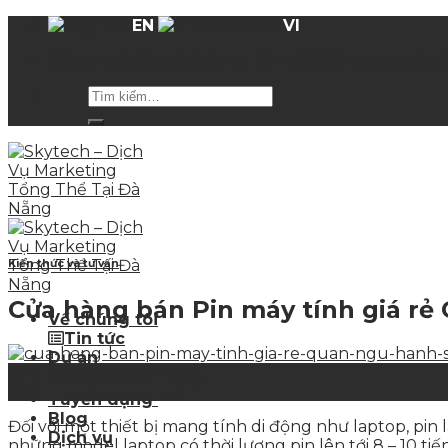
Skip
EN
VI
to
Hỗ trợ giá các gói dịch vụ
lên tới 50%
trong mùa 
content
Kiến thức và tư vấn
Cửa hàng bán Pin máy tính giá r
Về chúng tôi
Tin tức
Dự án
14
Hỗ trợ khách hàng
Th9
Hot
Tuyển dụng
Blog
Đối với một thiết bị mang tính di động như laptop, pi
Dịch vụ
những model laptop có thời lượng pin lên tới 8 – 10 ti