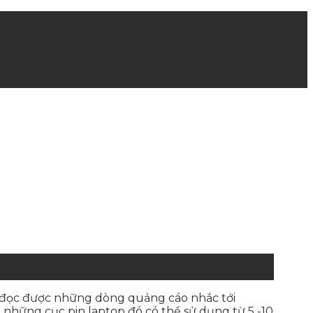
hể đọc được những dòng quảng cáo nhắc tới
g những cục pin laptop đó có thể sử dụng từ 5 -10