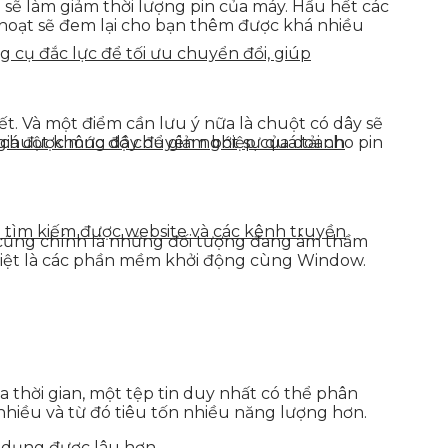
 sẽ làm giảm thời lượng pin của máy. Hầu hết các
 hoạt sẽ đem lại cho bạn thêm được khá nhiều
g cụ đắc lực để tối ưu chuyển đổi, giúp
iết. Và một điểm cần lưu ý nữa là chuột có dây sẽ
h giá được mức độ chuyên nghiệp của doanh
chuột không dây để giảm bớt sự quá tải cho pin
g tìm kiếm được website và các kênh truyền
ó cũng chính là những đối tượng đang âm thầm
 biệt là các phần mềm khởi động cùng Window.
 thời gian, một tệp tin duy nhất có thể phân
 nhiều và từ đó tiêu tốn nhiều năng lượng hơn.
ử dụng được lâu hơn.