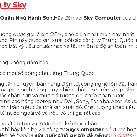
 ty Sky
ẻ Quận Ngũ Hành Sơn.
Hãy đến với
Sky Computer
của ch
ờng được gọi là pin OEM, phổ biến nhất hiện nay, nhất l
ốc. Pin này được sản xuất bởi các công ty Trung Quốc í
 bất kỳ tiêu chuẩn nào và tất nhiên là độ an toàn khi s
lượng không đảm bảo
và có một số dòng chữ tiếng Trung Quốc
rung tâm chuyên bán hàng điện tử, công nghệ lớn đặt hàng
loại pin chính hãng. Tuy nhiên, thông số trên sản phẩ
chắc chắn hơn và mức giá tương đối chấp nhận được.
chính các hãng laptop như Dell, Sony, Toshiba, Acer, Asu
m nhãn hiệu của nhà sản xuất đó. Chất lượng theo tiêu 
 từ nước ngoài về và nếu có thì giá rất cao.
xuất laptop và được thiết kế chắc chắn
hì hãy liên hệ với công ty
Sky Computer
để được hổ 
iên hệ
hotline
sửa máy tính uy tín đà nẵng
0708.08.4