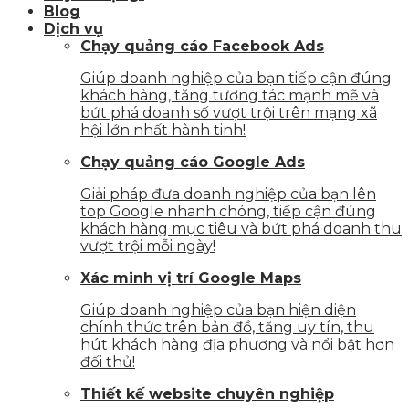
Blog
Dịch vụ
Chạy quảng cáo Facebook Ads
Giúp doanh nghiệp của bạn tiếp cận đúng
khách hàng, tăng tương tác mạnh mẽ và
bứt phá doanh số vượt trội trên mạng xã
hội lớn nhất hành tinh!
Chạy quảng cáo Google Ads
Giải pháp đưa doanh nghiệp của bạn lên
top Google nhanh chóng, tiếp cận đúng
khách hàng mục tiêu và bứt phá doanh thu
vượt trội mỗi ngày!
Xác minh vị trí Google Maps
Giúp doanh nghiệp của bạn hiện diện
chính thức trên bản đồ, tăng uy tín, thu
hút khách hàng địa phương và nổi bật hơn
đối thủ!
Thiết kế website chuyên nghiệp