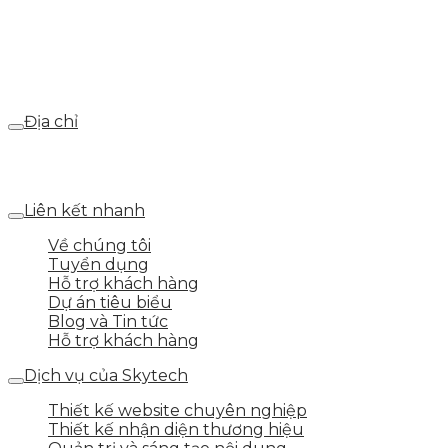
Email
webdemo@gmail.com
Địa chỉ
Số 25 DV1 – Nguyễn Khắc Hạnh – KĐT Mỗ Lao – Q.Hà
Đông – TP.Hà Nội
Liên kết nhanh
Về chúng tôi
Tuyển dụng
Hỗ trợ khách hàng
Dự án tiêu biểu
Blog và Tin tức
Hỗ trợ khách hàng
Dịch vụ của Skytech
Thiết kế website chuyên nghiệp
Thiết kế nhận diện thương hiệu