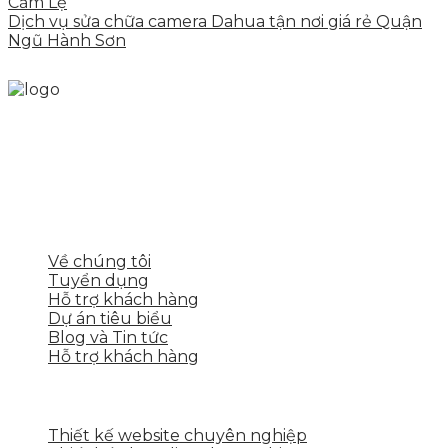
Cẩm Lệ
Dịch vụ sửa chữa camera Dahua tận nơi giá rẻ Quận
Ngũ Hành Sơn
Skytech cung cấp giải pháp Digital Marketing tổng
thể, toàn diện giúp doanh nghiệp xây dựng một
thương hiệu mạnh và bán hàng hiệu quả trên các
nền tảng số cho nhiều lĩnh vực kinh doanh
LIÊN KẾT NHANH
Về chúng tôi
Tuyển dụng
Hỗ trợ khách hàng
Dự án tiêu biểu
Blog và Tin tức
Hỗ trợ khách hàng
DỊCH VỤ CỦA SKYTECH
Thiết kế website chuyên nghiệp