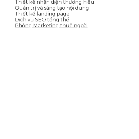
Thiết kế nhận diện thương hiệu
Quản trị và sáng tạo nội dung
Thiết kế landing page
Dịch vụ SEO tổng thể
Phòng Marketing thuê ngoài
THÔNG TIN LIÊN HỆ
Tầng 2, 113 Yên Thế, Hoà An, Cẩm Lệ, Đà Nẵng
0937.374.844
info@skytech.company
Hotline
0986.413.xxx - 0937.374.844