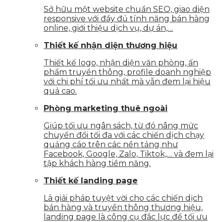
Sở hữu một website chuẩn SEO, giao diện
responsive với đầy đủ tính năng bán hàng
online, giới thiệu dịch vụ, dự án,…
Thiết kế nhận diện thương hiệu
Thiết kế logo, nhận diện văn phòng, ấn
phẩm truyền thông, profile doanh nghiệp
với chi phí tối ưu nhất mà vẫn đem lại hiệu
quả cao.
Phòng marketing thuê ngoài
Giúp tối ưu ngân sách, từ đó nâng mức
chuyển đổi tối đa với các chiến dịch chạy
quảng cáo trên các nền tảng như
Facebook, Google, Zalo, Tiktok,… và đem lại
tập khách hàng tiềm năng.
Thiết kế landing page
Là giải pháp tuyệt vời cho các chiến dịch
bán hàng và truyền thông thương hiệu,
landing page là công cụ đắc lực để tối ưu