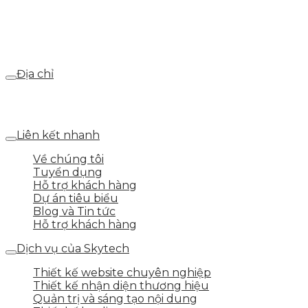
Email
webdemo@gmail.com
Địa chỉ
Số 25 DV1 – Nguyễn Khắc Hạnh – KĐT Mỗ Lao – Q.Hà
Đông – TP.Hà Nội
Liên kết nhanh
Về chúng tôi
Tuyển dụng
Hỗ trợ khách hàng
Dự án tiêu biểu
Blog và Tin tức
Hỗ trợ khách hàng
Dịch vụ của Skytech
Thiết kế website chuyên nghiệp
Thiết kế nhận diện thương hiệu
Quản trị và sáng tạo nội dung