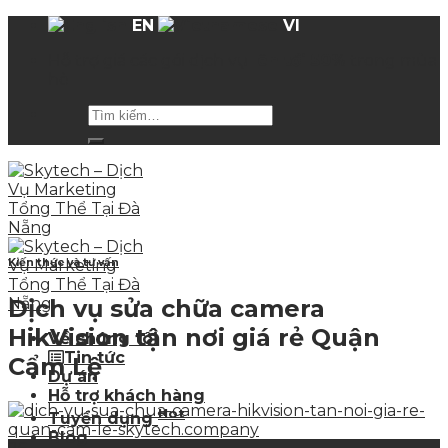
Skip
EN
VI
to
Hỗ trợ giá các gói dịch vụ
lên tới 50%
trong mùa
content
hè
Kiến thức và tư vấn
Dịch vụ sửa chữa camera
HikVision tận nơi giá rẻ Quận
Về chúng tôi
Tin tức
Cẩm Lệ
Dự án
Hỗ trợ khách hàng
Hot
Tuyển dụng
Blog