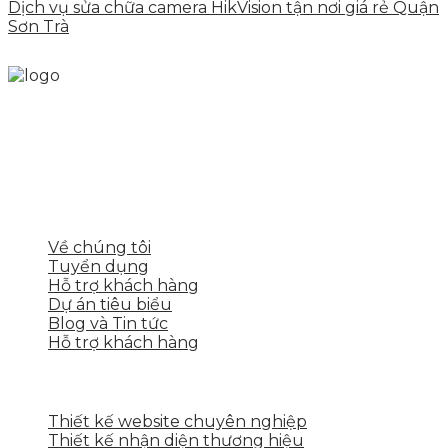
Dịch vụ sửa chữa camera HikVision tận nơi giá rẻ Quận
Sơn Trà
Skytech cung cấp giải pháp Digital Marketing tổng
thể, toàn diện giúp doanh nghiệp xây dựng một
thương hiệu mạnh và bán hàng hiệu quả trên các
nền tảng số cho nhiều lĩnh vực kinh doanh
LIÊN KẾT NHANH
Về chúng tôi
Tuyển dụng
Hỗ trợ khách hàng
Dự án tiêu biểu
Blog và Tin tức
Hỗ trợ khách hàng
DỊCH VỤ CỦA SKYTECH
Thiết kế website chuyên nghiệp
Thiết kế nhận diện thương hiệu