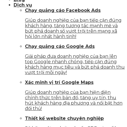
Dịch vụ
Chạy quảng cáo Facebook Ads
Giúp doanh nghiệp của bạn tiếp cận đúng
khách hàng, tăng tương tác mạnh mẽ và
bứt phá doanh số vượt trội trên mạng xã
hội lớn nhất hành tinh!
Chạy quảng cáo Google Ads
Giải pháp đưa doanh nghiệp của bạn lên
top Google nhanh chóng, tiếp cận đúng
khách hàng mục tiêu và bứt phá doanh thu
vượt trội mỗi ngày!
Xác minh vị trí Google Maps
Giúp doanh nghiệp của bạn hiện diện
chính thức trên bản đồ, tăng uy tín, thu
hút khách hàng địa phương và nổi bật hơn
đối thủ!
Thiết kế website chuyên nghiệp