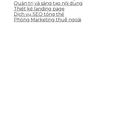
Quản trị và sáng tạo nội dung
Thiết kế landing page
Dịch vụ SEO tổng thể
Phòng Marketing thuê ngoài
THÔNG TIN LIÊN HỆ
Tầng 2, 113 Yên Thế, Hoà An, Cẩm Lệ, Đà Nẵng
0937.374.844
info@skytech.company
Hotline
0986.413.xxx - 0937.374.844