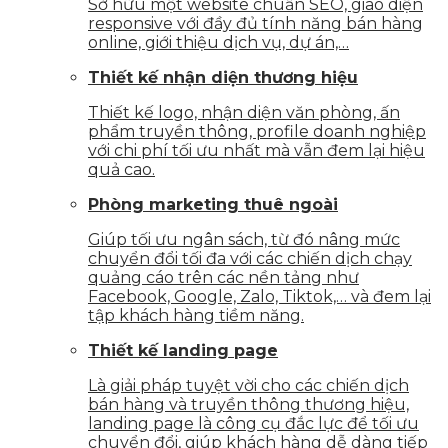
Sở hữu một website chuẩn SEO, giao diện
responsive với đầy đủ tính năng bán hàng
online, giới thiệu dịch vụ, dự án,…
Thiết kế nhận diện thương hiệu
Thiết kế logo, nhận diện văn phòng, ấn
phẩm truyền thông, profile doanh nghiệp
với chi phí tối ưu nhất mà vẫn đem lại hiệu
quả cao.
Phòng marketing thuê ngoài
Giúp tối ưu ngân sách, từ đó nâng mức
chuyển đổi tối đa với các chiến dịch chạy
quảng cáo trên các nền tảng như
Facebook, Google, Zalo, Tiktok,… và đem lại
tập khách hàng tiềm năng.
Thiết kế landing page
Là giải pháp tuyệt vời cho các chiến dịch
bán hàng và truyền thông thương hiệu,
landing page là công cụ đắc lực để tối ưu
chuyển đổi, giúp khách hàng dễ dàng tiếp