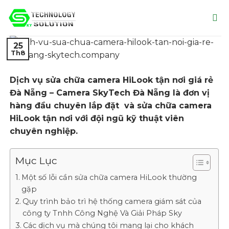
Skip
to
content
25
Th8
Dịch vụ sửa chữa camera HiLook tận nơi giá rẻ
Đà Nẵng – Camera SkyTech Đà Nẵng là đơn vị
hàng đầu chuyên lắp đặt và sửa chữa camera
HiLook tận nơi với đội ngũ kỹ thuật viên
chuyên nghiệp.
Mục Lục
Một số lỗi cần sửa chữa camera HiLook thường
gặp
Quy trình bảo trì hệ thống camera giám sát của
công ty Tnhh Công Nghệ Và Giải Pháp Sky
Các dịch vụ mà chúng tôi mang lại cho khách