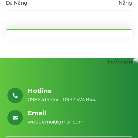
Đà Nẵng
Nẵng
Hotline
0986.413.xxx - 0937.374.844
Email
webdemo@gmail.com