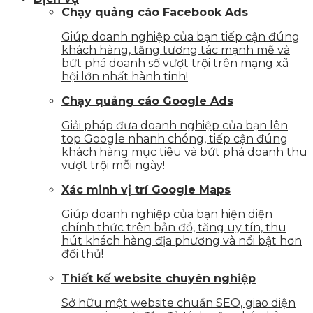
Chạy quảng cáo Facebook Ads
Giúp doanh nghiệp của bạn tiếp cận đúng
khách hàng, tăng tương tác mạnh mẽ và
bứt phá doanh số vượt trội trên mạng xã
hội lớn nhất hành tinh!
Chạy quảng cáo Google Ads
Giải pháp đưa doanh nghiệp của bạn lên
top Google nhanh chóng, tiếp cận đúng
khách hàng mục tiêu và bứt phá doanh thu
vượt trội mỗi ngày!
Xác minh vị trí Google Maps
Giúp doanh nghiệp của bạn hiện diện
chính thức trên bản đồ, tăng uy tín, thu
hút khách hàng địa phương và nổi bật hơn
đối thủ!
Thiết kế website chuyên nghiệp
Sở hữu một website chuẩn SEO, giao diện