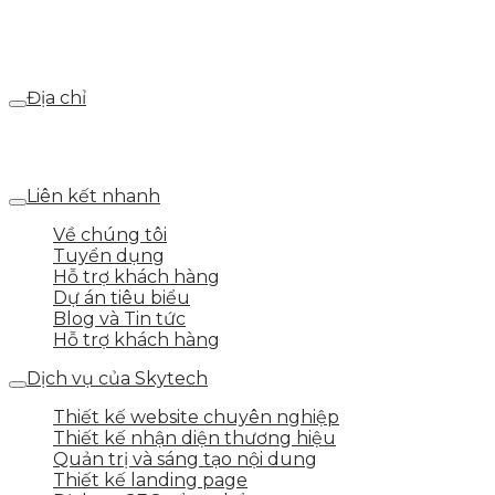
Email
webdemo@gmail.com
Địa chỉ
Số 25 DV1 – Nguyễn Khắc Hạnh – KĐT Mỗ Lao – Q.Hà
Đông – TP.Hà Nội
Liên kết nhanh
Về chúng tôi
Tuyển dụng
Hỗ trợ khách hàng
Dự án tiêu biểu
Blog và Tin tức
Hỗ trợ khách hàng
Dịch vụ của Skytech
Thiết kế website chuyên nghiệp
Thiết kế nhận diện thương hiệu
Quản trị và sáng tạo nội dung
Thiết kế landing page