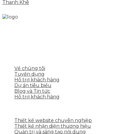
Thanh Khê
Skytech cung cấp giải pháp Digital Marketing tổng
thể, toàn diện giúp doanh nghiệp xây dựng một
thương hiệu mạnh và bán hàng hiệu quả trên các
nền tảng số cho nhiều lĩnh vực kinh doanh
LIÊN KẾT NHANH
Về chúng tôi
Tuyển dụng
Hỗ trợ khách hàng
Dự án tiêu biểu
Blog và Tin tức
Hỗ trợ khách hàng
DỊCH VỤ CỦA SKYTECH
Thiết kế website chuyên nghiệp
Thiết kế nhận diện thương hiệu
Quản trị và sáng tạo nội dung