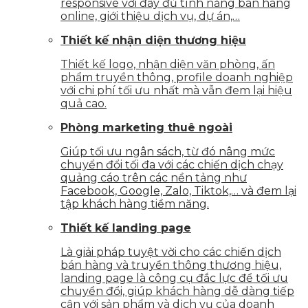
responsive với đầy đủ tính năng bán hàng
online, giới thiệu dịch vụ, dự án,…
Thiết kế nhận diện thương hiệu
Thiết kế logo, nhận diện văn phòng, ấn
phẩm truyền thông, profile doanh nghiệp
với chi phí tối ưu nhất mà vẫn đem lại hiệu
quả cao.
Phòng marketing thuê ngoài
Giúp tối ưu ngân sách, từ đó nâng mức
chuyển đổi tối đa với các chiến dịch chạy
quảng cáo trên các nền tảng như
Facebook, Google, Zalo, Tiktok,… và đem lại
tập khách hàng tiềm năng.
Thiết kế landing page
Là giải pháp tuyệt vời cho các chiến dịch
bán hàng và truyền thông thương hiệu,
landing page là công cụ đắc lực để tối ưu
chuyển đổi, giúp khách hàng dễ dàng tiếp
cận với sản phẩm và dịch vụ của doanh