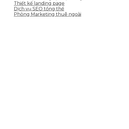
Thiết kế landing page
Dịch vụ SEO tổng thể
Phòng Marketing thuê ngoài
THÔNG TIN LIÊN HỆ
Tầng 2, 113 Yên Thế, Hoà An, Cẩm Lệ, Đà Nẵng
0937.374.844
info@skytech.company
Hotline
0986.413.xxx - 0937.374.844