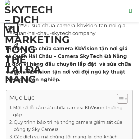
Skip
to
content
26
Th8
Dịch vụ sửa chữa camera KbVision tận nơi giá
rẻ Quận Hải Châu – Camera SkyTech Đà Nẵng
là đơn vị hàng đầu chuyên lắp đặt và sửa chữa
camera KbVision tận nơi với đội ngũ kỹ thuật
viên chuyên nghiệp.
Mục Lục
Một số lỗi cần sửa chữa camera KbVision thường
gặp
Quy trình bảo trì hệ thống camera giám sát của
công ty Sky Camera
Các dịch vụ mà chúng tôi mang lại cho khách