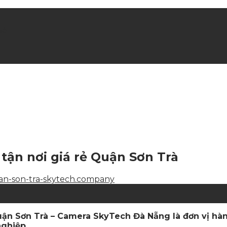
hè
tận nơi giá rẻ Quận Sơn Trà
Quận Sơn Trà – Camera SkyTech Đà Nẵng là đơn vị h
nghiệp.