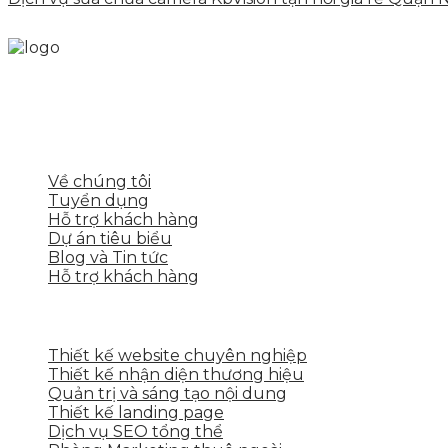
Skytech cung cấp giải pháp Digital Marketing tổng t
tảng số cho nhiều lĩnh vực kinh doanh
LIÊN KẾT NHANH
Về chúng tôi
Tuyển dụng
Hỗ trợ khách hàng
Dự án tiêu biểu
Blog và Tin tức
Hỗ trợ khách hàng
DỊCH VỤ CỦA SKYTECH
Thiết kế website chuyên nghiệp
Thiết kế nhận diện thương hiệu
Quản trị và sáng tạo nội dung
Thiết kế landing page
Dịch vụ SEO tổng thể