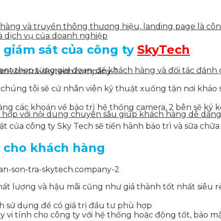
n hàng và truyền thông thương hiệu, landing page là côn
à dịch vụ của doanh nghiệp
 giám sát của công ty
SkyTech
tent theo từng giai đoạn, để khách hàng và đối tác đán
 chúng tôi sẽ cử nhân viên kỹ thuật xuống tận nơi khảo
 hàng các khoản về bảo trì hệ thống camera, 2 bên sẽ ký
ết hợp với nội dung chuyên sâu giúp khách hàng dễ dàn
t của công ty Sky Tech sẽ tiến hành bảo trì và sữa chữa
i cho khách hàng
chất lượng và hậu mãi cũng như giá thành tốt nhất siêu 
 sử dụng để có giá trị đầu tư phù hợp
vi tính cho công ty với hệ thống hoặc động tốt, bảo mật