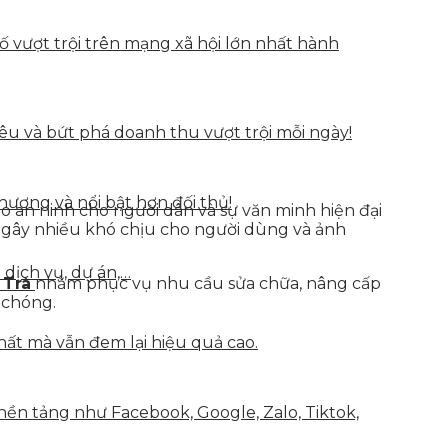
vượt trội trên mạng xã hội lớn nhất hành
u và bứt phá doanh thu vượt trội mỗi ngày!
hương và nổi bật hơn đối thủ!
o an ninh cho người dân và sự văn minh hiện đại
 gây nhiều khó chịu cho người dùng và ảnh
 dịch vụ, dự án,…
 Trà
nhằm phục vụ nhu cầu sửa chữa, nâng cấp
 chóng.
hất mà vẫn đem lại hiệu quả cao.
nền tảng như Facebook, Google, Zalo, Tiktok,