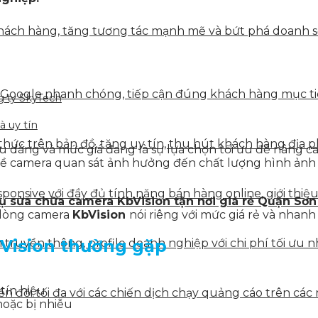
ách hàng, tăng tương tác mạnh mẽ và bứt phá doanh số 
 Google nhanh chóng, tiếp cận đúng khách hàng mục tiê
g ty SkyTech
à uy tín
hức trên bản đồ, tăng uy tín, thu hút khách hàng địa p
u dáng và mức giá đang là sự lựa chọn tối ưu để nâng ca
về camera quan sát ảnh hưởng đến chất lượng hình ảnh
onsive với đầy đủ tính năng bán hàng online, giới thiệu
ụ sửa chữa camera KbVision tận nơi giá rẻ Quận Sơn
à dòng camera
KbVision
nói riêng với mức giá rẻ và nhanh
Vision
thường gặp
truyền thông, profile doanh nghiệp với chi phí tối ưu n
tín hiệu
 đổi tối đa với các chiến dịch chạy quảng cáo trên các 
hoặc bị nhiễu