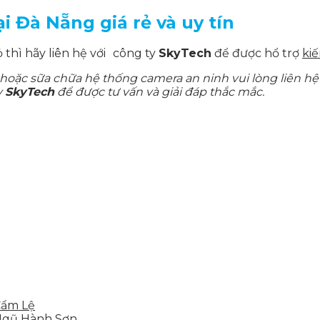
i Đà Nẵng giá rẻ và uy tín
hì hãy liên hệ với
công ty
SkyTech
để được hổ trợ
kiế
hoặc sữa chữa hệ thống camera an ninh vui lòng liên hệ
y
SkyTech
để được tư vấn và giải đáp thắc mắc.
Cẩm Lệ
 Ngũ Hành Sơn