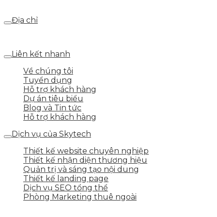
webdemo@gmail.com
Địa chỉ
Số 25 DV1 – Nguyễn Khắc Hạnh – KĐT Mỗ Lao – Q.Hà Đ
Liên kết nhanh
Về chúng tôi
Tuyển dụng
Hỗ trợ khách hàng
Dự án tiêu biểu
Blog và Tin tức
Hỗ trợ khách hàng
Dịch vụ của Skytech
Thiết kế website chuyên nghiệp
Thiết kế nhận diện thương hiệu
Quản trị và sáng tạo nội dung
Thiết kế landing page
Dịch vụ SEO tổng thể
Phòng Marketing thuê ngoài