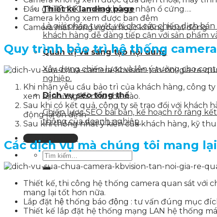
Đầu ghi hình Camera không nhận ổ cứng….
Thiết kế landing page
Camera không xem được ban đêm
Là giải pháp tuyệt vời cho các chiến dịch bá
Camera mất hồng ngoại hoặc không hoạt động
khách hàng dễ dàng tiếp cận với sản phẩm v
Quy trình bảo trì hệ thống camera
Quản trị và sáng tạo nội dung
Xây dựng chiến lược và lên ý tưởng cho con
nghiệp.
Khi nhận yêu cầu bảo trì của khách hàng, công ty
Dịch vụ seo tổng thể
xem bị những lỗi như thế nào.
Sau khi có kết quả, công ty sẽ trao đổi với khách
Chiến lược SEO bài bản, kế hoạch rõ ràng k
động lại ổn định
thông của doanh nghiệp.
Sau khi thống nhất ý kiến của khách hàng, kỹ thuậ
Liên hệ tư vấn
Các dịch vụ mà chúng tôi mang lạ
Thiết kế, thi công hệ thống camera quan sát với 
mang lại tốt hơn nữa.
Lắp đặt hệ thống báo động : tư vấn đúng mục đích
Thiết kế lắp đặt hệ thống mạng LAN hệ thống máy 