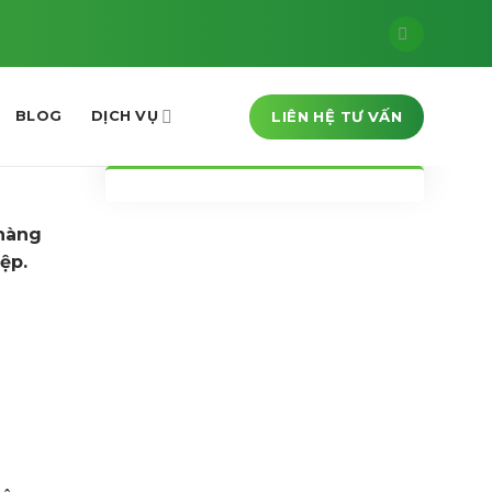
LIÊN HỆ TƯ VẤN
BLOG
DỊCH VỤ
 hàng
ệp.