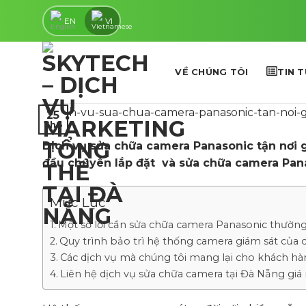
Skip
EN
VI
to
content
VỀ CHÚNG TÔI
TIN 
25
Th8
Dịch vụ sửa chữa camera Panasonic tận nơi 
đầu chuyên lắp đặt và sửa chữa camera Panas
Mục Lục
Một số lỗi cần sửa chữa camera Panasonic thườn
Quy trình bảo trì hệ thống camera giám sát của
Các dịch vụ mà chúng tôi mang lại cho khách h
Liên hệ dịch vụ sửa chữa camera tại Đà Nẵng giá r