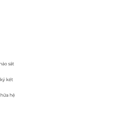
hảo sát
 ký kết
chữa hệ