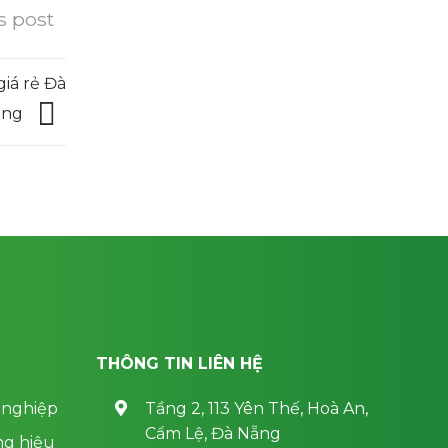
s post
iá rẻ Đà
ẵng
THÔNG TIN LIÊN HỆ
 nghiệp
Tầng 2, 113 Yên Thế, Hoà An,
Cẩm Lệ, Đà Nẵng
ng hiệu