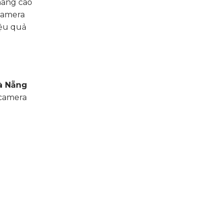
nâng cao
camera
iệu quả
Đà Nẵng
 camera