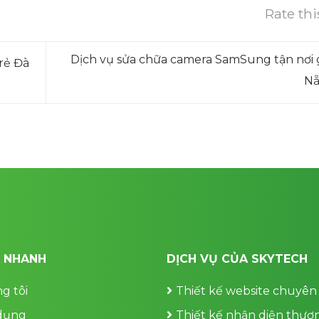
Rate thi
Dịch vụ sửa chữa camera SamSung tận nơi g
rẻ Đà
N
T NHANH
DỊCH VỤ CỦA SKYTECH
g tôi
Thiết kế website chuyên
dụng
Thiết kế nhận diện thươ