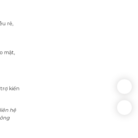
êu rẻ,
o mật,
 trợ
kiến
liên hệ
hông