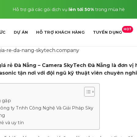
Hỗ trợ giá các gói dịch vụ
lên tới 50%
trong mùa hè
HOT
TỨC
DỰ ÁN
HỖ TRỢ KHÁCH HÀNG
TUYỂN DỤNG
giá rẻ Đà Nẵng – Camera SkyTech Đà Nẵng là đơn vị
onic tận nơi với đội ngũ kỹ thuật viên chuyên nghi
g gặp
 công ty Tnhh Công Nghệ Và Giải Pháp Sky
àng
ẻ và uy tín