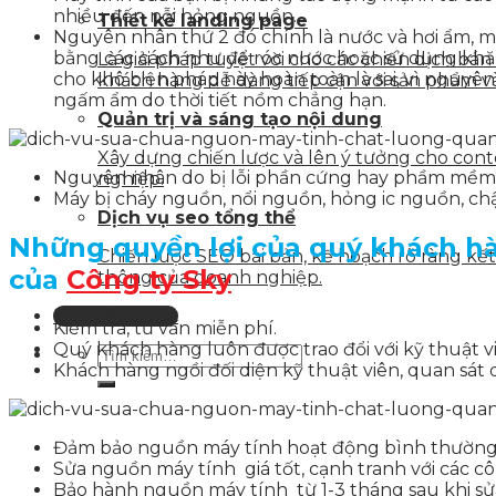
nhiều đến nỗi hỏng nguồn.
Thiết kế landing page
Nguyên nhân thứ 2 đó chính là nước và hơi ẩm, m
bằng các cách như để róc nước hoặc sử dụng khăn
Là giải pháp tuyệt vời cho các chiến dịch bá
cho khô biện pháp này hoàn toàn là sai, vì nguy
khách hàng dễ dàng tiếp cận với sản phẩm v
ngấm ẩm do thời tiết nồm chẳng hạn.
Quản trị và sáng tạo nội dung
Xây dựng chiến lược và lên ý tưởng cho con
Nguyên nhân do bị lỗi phần cứng hay phầm mềm
nghiệp.
Máy bị cháy nguồn, nổi nguồn, hỏng ic nguồn, chậ
Dịch vụ seo tổng thể
Những quyền lợi của quý khách hà
Chiến lược SEO bài bản, kế hoạch rõ ràng k
của
Công ty Sky
thông của doanh nghiệp.
Liên hệ tư vấn
Kiểm tra, tư vấn miễn phí.
Quý khách hàng luôn được trao đổi với kỹ thuật v
Khách hàng ngồi đối diện kỹ thuật viên, quan sá
Đảm bảo nguồn máy tính hoạt động bình thường,
Sửa nguồn máy tính giá tốt, cạnh tranh với các cô
Bảo hành nguồn máy tính từ 1-3 tháng sau khi sử