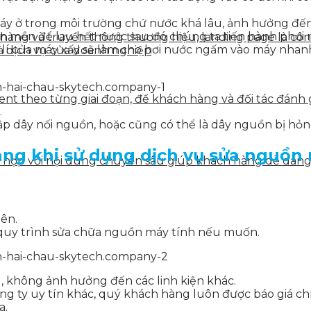
áy ở trong môi trường chứ nước khá lâu, ảnh hưởng đế
 mền để lau hết nước sau đó chúng ta tiến hành phơi n
n hàng và truyền thông thương hiệu, landing page là côn
ên lí của máy xấy sẽ làm cho hơi nước ngấm vào máy nha
à dịch vụ của doanh nghiệp
tent theo từng giai đoạn, để khách hàng và đối tác đán
.
p dây nối nguồn, hoặc cũng có thể là dây nguồn bị hỏn
ng khi sử dụng dịch vụ sửa nguồn m
ết hợp với nội dung chuyên sâu giúp khách hàng dễ dàn
iên.
t quy trình sửa chữa nguồn máy tính nếu muốn.
 không ảnh hưởng đến các linh kiện khác.
ng ty uy tín khác, quý khách hàng luôn được báo giá chí
a.