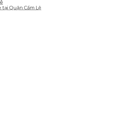
hê
ẻ tại Quận Cẩm Lệ
hể, toàn diện giúp doanh nghiệp xây dựng một thương h