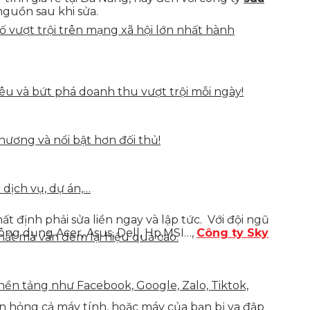
nguồn sau khi sửa.
vượt trội trên mạng xã hội lớn nhất hành
u và bứt phá doanh thu vượt trội mỗi ngày!
hương và nổi bật hơn đối thủ!
 dịch vụ, dự án,…
định phải sửa liền ngay và lập tức. Với đội ngũ
ng dụng Acer, Asus, Dell, Hp,MSI…,
Công ty Sky
hất mà vẫn đem lại hiệu quả cao.
nền tảng như Facebook, Google, Zalo, Tiktok,
n hỏng cả máy tính, hoặc máy của bạn bị va đập