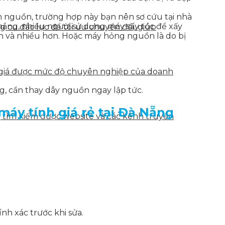
n nguồn, trường hợp này bạn nên sơ cứu tại nhà
ắng, nhiều người sử dụng máy sấy tóc để xấy
g cụ đắc lực để tối ưu chuyển đổi, giúp
nh và nhiều hơn. Hoặc máy hỏng nguồn là do bị
h giá được mức độ chuyên nghiệp của doanh
g, cần thay dây nguồn ngay lập tức.
áy tính giá rẻ tại Đà Nẵng
g tìm kiếm được website và các kênh truyền
nh xác trước khi sửa.