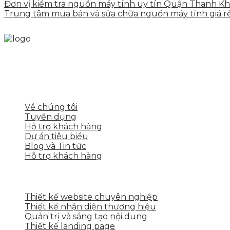
Đơn vị kiểm tra nguồn máy tính uy tín Quận Thanh K
Trung tâm mua bán và sửa chữa nguồn máy tính giá r
Skytech cung cấp giải pháp Digital Marketing tổng t
tảng số cho nhiều lĩnh vực kinh doanh
LIÊN KẾT NHANH
Về chúng tôi
Tuyển dụng
Hỗ trợ khách hàng
Dự án tiêu biểu
Blog và Tin tức
Hỗ trợ khách hàng
DỊCH VỤ CỦA SKYTECH
Thiết kế website chuyên nghiệp
Thiết kế nhận diện thương hiệu
Quản trị và sáng tạo nội dung
Thiết kế landing page