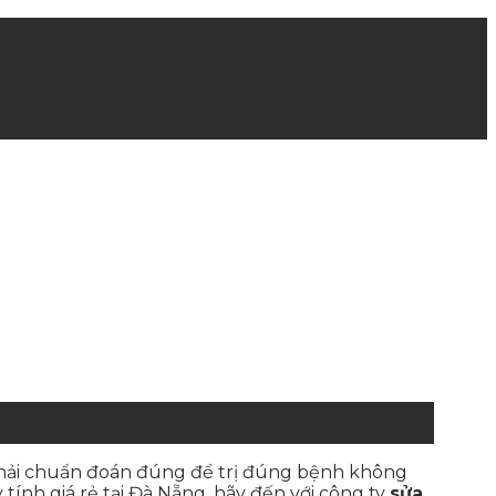
 phải chuẩn đoán đúng để trị đúng bệnh không
ính giá rẻ tại Đà Nẵng, hãy đến với công ty
sửa