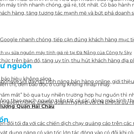
n máy tính nhanh chóng, giá rẻ, tốt nhất. Có bảo hành 
ách hàng, tăng tương tác mạnh mẽ và bứt phá doanh số 
 Google nhanh chóng, tiếp cận đúng khách hàng mục tiê
h vụ sửa nguồn máy tính giá rẻ tại Đà Nẵng của Công ty Sky
hức trên bản đồ, tăng uy tín, thu hút khách hàng địa p
 hư nguồn
 báo hiệu không sáng.
onsive với đầy đủ tính năng bán hàng online, giới thiệu
iển thị, đèn báo đọc ổ cứng không nhấp nháy.
ắm mắt” bỏ qua tuy nhiên trường hợp hư nguồn thì nhất 
ông thạo mạch nguồn trên tất cả các dòng máy tính thô
truyền thông, profile doanh nghiệp với chi phí tối ưu n
 lượng Quận Hải Châu
ồn
 đổi tối đa với các chiến dịch chạy quảng cáo trên các 
ật dụng nặng có vận tốc lớn tác động vào có đôi khi cò