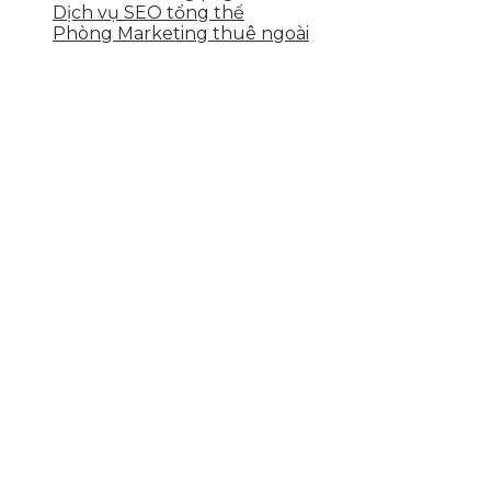
Dịch vụ SEO tổng thể
Phòng Marketing thuê ngoài
THÔNG TIN LIÊN HỆ
Tầng 2, 113 Yên Thế, Hoà An, Cẩm Lệ, Đà Nẵng
0937.374.844
info@skytech.company
Hotline
0986.413.xxx - 0937.374.844