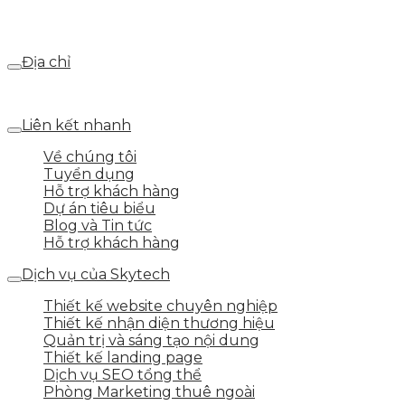
Email
webdemo@gmail.com
Địa chỉ
Số 25 DV1 – Nguyễn Khắc Hạnh – KĐT Mỗ Lao – Q.Hà Đ
Liên kết nhanh
Về chúng tôi
Tuyển dụng
Hỗ trợ khách hàng
Dự án tiêu biểu
Blog và Tin tức
Hỗ trợ khách hàng
Dịch vụ của Skytech
Thiết kế website chuyên nghiệp
Thiết kế nhận diện thương hiệu
Quản trị và sáng tạo nội dung
Thiết kế landing page
Dịch vụ SEO tổng thể
Phòng Marketing thuê ngoài