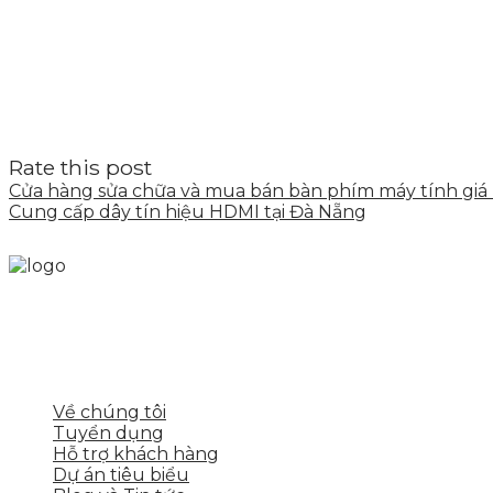
Rate this post
Cửa hàng sửa chữa và mua bán bàn phím máy tính gi
Cung cấp dây tín hiệu HDMI tại Đà Nẵng
Skytech cung cấp giải pháp Digital Marketing tổng t
tảng số cho nhiều lĩnh vực kinh doanh
LIÊN KẾT NHANH
Về chúng tôi
Tuyển dụng
Hỗ trợ khách hàng
Dự án tiêu biểu