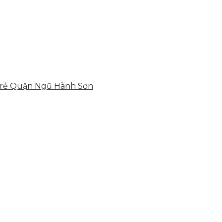
á rẻ Quận Ngũ Hành Sơn
hể, toàn diện giúp doanh nghiệp xây dựng một thương h