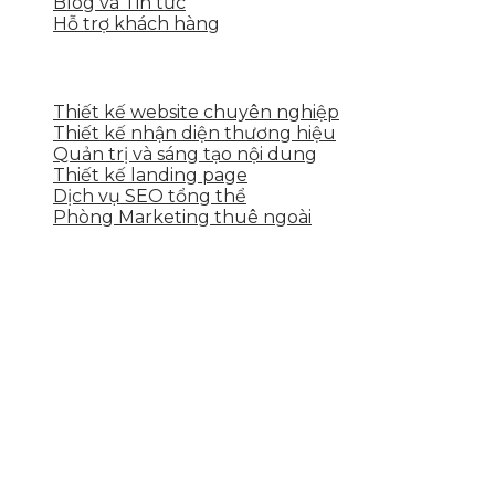
Blog và Tin tức
Hỗ trợ khách hàng
DỊCH VỤ CỦA SKYTECH
Thiết kế website chuyên nghiệp
Thiết kế nhận diện thương hiệu
Quản trị và sáng tạo nội dung
Thiết kế landing page
Dịch vụ SEO tổng thể
Phòng Marketing thuê ngoài
THÔNG TIN LIÊN HỆ
Tầng 2, 113 Yên Thế, Hoà An, Cẩm Lệ, Đà Nẵng
0937.374.844