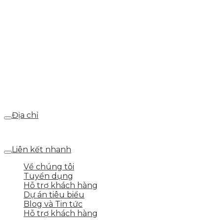
info@skytech.company
Hotline
0986.413.xxx - 0937.374.844
Email
webdemo@gmail.com
Địa chỉ
Số 25 DV1 – Nguyễn Khắc Hạnh – KĐT Mỗ Lao – Q.Hà Đ
Liên kết nhanh
Về chúng tôi
Tuyển dụng
Hỗ trợ khách hàng
Dự án tiêu biểu
Blog và Tin tức
Hỗ trợ khách hàng