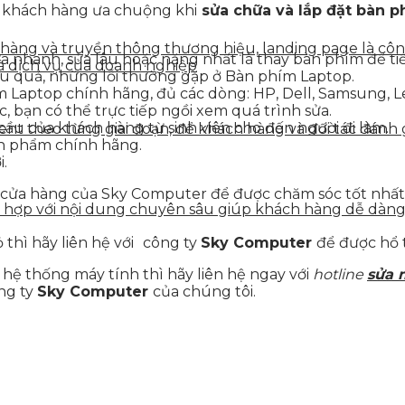
c khách hàng ưa chuộng khi
sửa chữa và lắp đặt bàn p
n hàng và truyền thông thương hiệu, landing page là côn
a nhanh, sửa lâu hoặc nặng nhất là thay bàn phím để tiế
à dịch vụ của doanh nghiệp
ệu quả, những lỗi thường gặp ở Bàn phím Laptop.
m Laptop chính hãng, đủ các dòng: HP, Dell, Samsung, 
c, bạn có thể trực tiếp ngồi xem quá trình sửa.
 cầu của khách hàng từ sinh viên cho đến người đi làm.
tent theo từng giai đoạn, để khách hàng và đối tác đán
ản phẩm chính hãng.
.
cửa hàng của Sky Computer để được chăm sóc tốt nhất n
ết hợp với nội dung chuyên sâu giúp khách hàng dễ dàn
hì hãy liên hệ với
công ty
Sky Computer
để được hổ 
hệ thống máy tính thì hãy liên hệ ngay với
hotline
sửa 
ông ty
Sky Computer
của chúng tôi.