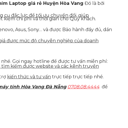
hím Laptop giá rẻ Huyện Hòa Vang
Đó là bởi
g cụ đắc lực để tối ưu chuyển đổi, giúp
t kiệm chi phí và thời gian cho Quý khách.
Lenovo, Asus, Sony… và được Bảo hành đầy đủ, dán
h giá được mức độ chuyên nghiệp của doanh
hé. Gọi ngay hotline để được tư vấn miễn phí:
g tìm kiếm được website và các kênh truyền
trợ
kiến thức và tư vấn
trực tiếp trực tiếp nhé.
máy tính Hòa Vang Đà Nẵng
0708.08.4444
để