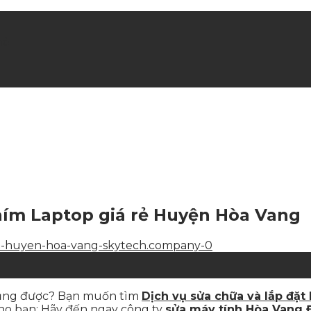
hè
phím Laptop giá rẻ Huyện Hòa Vang
dụng được? Bạn muốn tìm
Dịch vụ sửa chữa và lắp đặt
cho bạn: Hãy đến ngay công ty
sửa máy tính Hòa Vang 