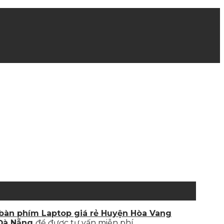
 bàn phím Laptop giá rẻ Huyện Hòa Vang
Đà Nẵng
để được tư vấn miễn phí.