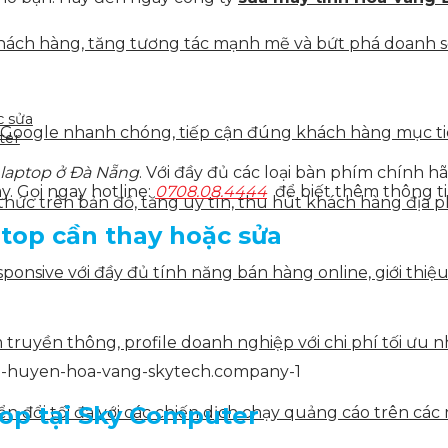
ách hàng, tăng tương tác mạnh mẽ và bứt phá doanh số 
c sửa
 Google nhanh chóng, tiếp cận đúng khách hàng mục tiê
ter
 laptop ở Đà Nẵng
. Với đầy đủ các loại bàn phím chính 
. Gọi ngay hotline:
0708.08.4444
để biết thêm thông ti
hức trên bản đồ, tăng uy tín, thu hút khách hàng địa p
ptop cần thay hoặc sửa
onsive với đầy đủ tính năng bán hàng online, giới thiệu
.
truyền thông, profile doanh nghiệp với chi phí tối ưu n
top tại Sky Computer
 đổi tối đa với các chiến dịch chạy quảng cáo trên các 