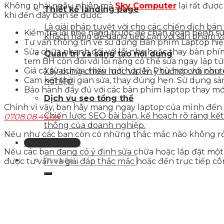
Không phải ngẫu nhiên mà
Sky Computer
lại rất đượ
Thiết kế landing page
khi đến đây bạn sẽ được:
Là giải pháp tuyệt vời cho các chiến dịch bá
Kiểm tra lỗi nhẹ nặng trước để chẩn đoán bệnh sử
khách hàng dễ dàng tiếp cận với sản phẩm v
Tư vấn thông tin về sử dụng Bàn phím Laptop hi
Sửa chữa nhanh đối với lỗi nhẹ hoặc thay bàn phí
Quản trị và sáng tạo nội dung
tem BH còn đối với lỗi nặng có thể sửa ngay lập tứ
Giá cả sửa chữa, thay mới hợp lý. Phù hợp với nhu
Xây dựng chiến lược và lên ý tưởng cho con
Cam kết thời gian sửa, thay đúng hẹn. Sử dụng s
nghiệp.
Bảo hành đầy đủ với các bàn phím laptop thay mới
Dịch vụ seo tổng thể
Chính vì vậy, bạn hãy mang ngay laptop của mình đến 
Chiến lược SEO bài bản, kế hoạch rõ ràng k
0708.08.4444
thông của doanh nghiệp.
Nếu như các bạn còn có những thắc mắc nào không rỏ t
Liên hệ tư vấn
Nếu các bạn đang có ý định sửa chữa hoặc lắp đặt một 
được tư vấn và giải đáp thắc mắc hoặc đến trực tiếp c