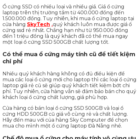
Ổ cứng SSD có nhiều loại và nhiều giá. Giá ổ cứng
laptop trên thị trường tầm từ 400.000 đồng đến
1.500.000 đồng. Tuy nhiên, khi mua ổ cứng laptop tại
cửa hàng
SkyTech
.
quý khách luôn mua được giá ổ
cứng ssd rẻ nhất. Chẳng hạn như từ 950.000 đồng
đến 1 triệu đồng là quý khách đã có thể mua ngay
một loại ổ cứng SSD 500GB chất lượng tốt.
Có thể mua ổ cứng máy tính cũ để tiết kiệm
chi phí
Nhiều quý khách hàng không có đủ điều kiện để
mua các loại ổ cứng mới cho laptop thì các loại ổ cứng
laptop giá rẻ cũ sẽ giúp quý khách tiết kiệm bớt chi
phí. Tuy nhiên, cửa hàng vẫn sẽ đảm bảo bán cho quý
khách loại ổ cứng chất lượng, giá phù hợp.
Cửa hàng có bán loại ổ cứng SSD 500GB và loại ổ
cứng HDD 500GB cũ giá vô cùng rẻ và chất lượng.
Hãy đến mau với của hàng Sky Computer để chọn
mua cho mình một ổ cứng laptop Đà Nẵng nhé.
Chế độ mua ổ cứng cho máy tính vô cùng ưu