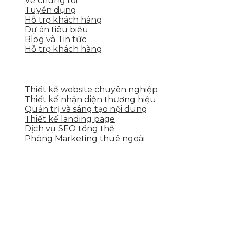
Về chúng tôi
Tuyển dụng
Hỗ trợ khách hàng
Dự án tiêu biểu
Blog và Tin tức
Hỗ trợ khách hàng
DỊCH VỤ CỦA SKYTECH
Thiết kế website chuyên nghiệp
Thiết kế nhận diện thương hiệu
Quản trị và sáng tạo nội dung
Thiết kế landing page
Dịch vụ SEO tổng thể
Phòng Marketing thuê ngoài
THÔNG TIN LIÊN HỆ
Tầng 2, 113 Yên Thế, Hoà An, Cẩm Lệ, Đà Nẵng