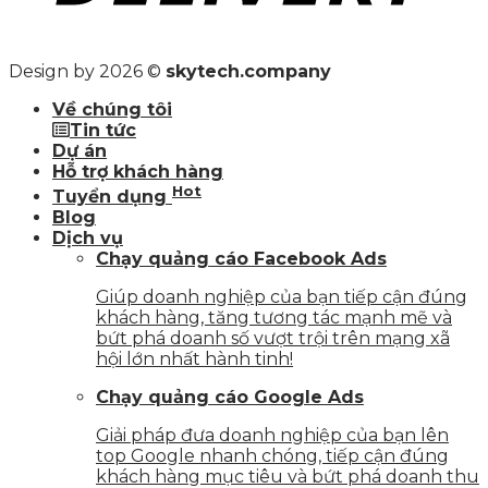
Design by 2026 ©
skytech.company
Về chúng tôi
Tin tức
Dự án
Hỗ trợ khách hàng
Hot
Tuyển dụng
Blog
Dịch vụ
Chạy quảng cáo Facebook Ads
Giúp doanh nghiệp của bạn tiếp cận đúng
khách hàng, tăng tương tác mạnh mẽ và
bứt phá doanh số vượt trội trên mạng xã
hội lớn nhất hành tinh!
Chạy quảng cáo Google Ads
Giải pháp đưa doanh nghiệp của bạn lên
top Google nhanh chóng, tiếp cận đúng
khách hàng mục tiêu và bứt phá doanh thu