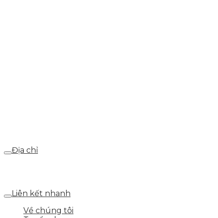
0937.374.844
info@skytech.company
Hotline
0986.413.xxx - 0937.374.844
Email
webdemo@gmail.com
Địa chỉ
Số 25 DV1 – Nguyễn Khắc Hạnh – KĐT Mỗ Lao – Q.Hà
Đông – TP.Hà Nội
Liên kết nhanh
Về chúng tôi