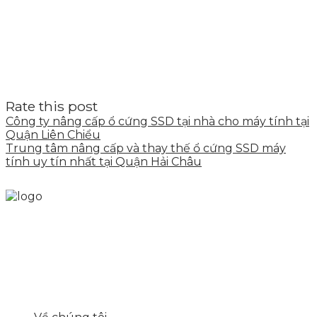
Rate this post
Công ty nâng cấp ổ cứng SSD tại nhà cho máy tính tại
Quận Liên Chiểu
Trung tâm nâng cấp và thay thế ổ cứng SSD máy
tính uy tín nhất tại Quận Hải Châu
Skytech cung cấp giải pháp Digital Marketing tổng
thể, toàn diện giúp doanh nghiệp xây dựng một
thương hiệu mạnh và bán hàng hiệu quả trên các
nền tảng số cho nhiều lĩnh vực kinh doanh
LIÊN KẾT NHANH