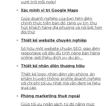
vượt trội mỗi ngày!
Xác minh vị trí Google Maps
Giúp doanh nghiệp của bạn hiện diện
chính thức trên bản đồ, tăng uy tín, thu
hút khách hàng địa phương và nổi bật hơn
đối thủ!
Thiết kế website chuyên nghiệp
Sở hữu một website chuẩn SEO, giao diện
responsive với đầy đủ tính năng bán hàng
online, giới thiệu dịch vụ, dự án,…
Thiết kế nhận diện thương hiệu
Thiết kế logo, nhận diện văn phòng, ấn
phẩm truyền thông, profile doanh nghiệp
với chi phí tối ưu nhất mà vẫn đem lại hiệu
quả cao.
Phòng marketing thuê ngoài
Giúp tối ưu ngân sách, từ đó nâng mức