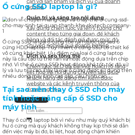
cận với sản phẩm và dịch vụ của doanh
Ổ cứng SSD laptop là gì?
nghiệp
Quản trị và sáng tạo nội dung
Xây dựng chiến lược và lên ý tưởng cho
content theo từng giai đoạn, để khách
hàng và đối tác đánh giá được mức độ
Ổ cứng SSD là loại ổ cứng thể rắn được tạo sau ổ
chuyên nghiệp của doanh nghiệp.
cứng HDD laptop. Tuy nhiên, ổ cứng SSD có thiết kế
vô cùng khác biệt. Ưu điểm của loại ổ cứng laptop
Dịch vụ seo tổng thể
này là cấu tạo từ thể rắn và hoạt động dựa trên chip
nhớ. Vì thế, ổ cứng SSD hoạt động khá tốt, tốc độ xử
Chiến lược SEO bài bản, kế hoạch rõ ràng
lý và lưu trữ cao. Đây là loại ổ cứng được sử dụng trên
kết hợp với nội dung chuyên sâu giúp
nhiều dòng máy tính cao cấp, cấu hình cao.
khách hàng dễ dàng tìm kiếm được
website và các kênh truyền thông của
Tại sao nên thay ổ SSD cho máy
doanh nghiệp.
tính hoặc nâng cấp ổ SSD cho
Liên hệ tư vấn
máy tính
Thay ổ cứng laptop bởi vì nếu như máy quý khách bị
hư ổ cứng mà quý khách không thay kịp thời sẽ dẫn
đến việc máy bị đơ, bị liệt, hoạt động chậm khiến