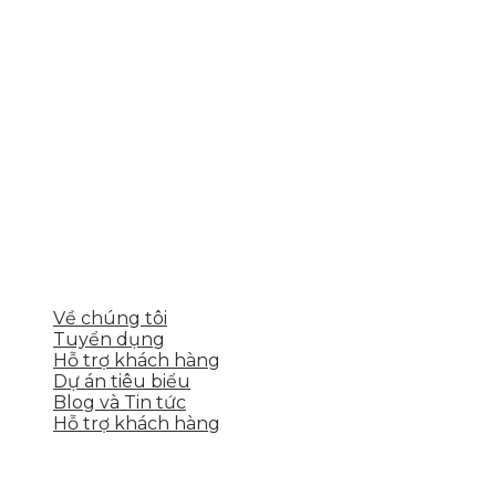
Skytech cung cấp giải pháp Digital Marketing tổng
thể, toàn diện giúp doanh nghiệp xây dựng một
thương hiệu mạnh và bán hàng hiệu quả trên các
nền tảng số cho nhiều lĩnh vực kinh doanh
LIÊN KẾT NHANH
Về chúng tôi
Tuyển dụng
Hỗ trợ khách hàng
Dự án tiêu biểu
Blog và Tin tức
Hỗ trợ khách hàng
DỊCH VỤ CỦA SKYTECH