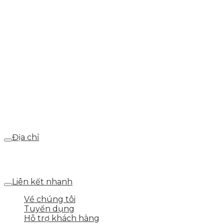
Hotline
0986.413.xxx - 0937.374.844
Email
webdemo@gmail.com
Địa chỉ
Số 25 DV1 – Nguyễn Khắc Hạnh – KĐT Mỗ Lao – Q.Hà
Đông – TP.Hà Nội
Liên kết nhanh
Về chúng tôi
Tuyển dụng
Hỗ trợ khách hàng