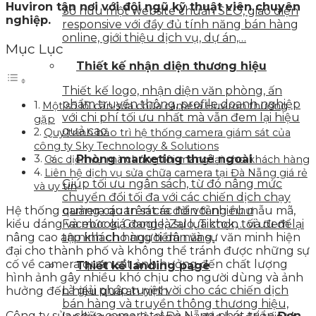
Huviron tận nơi với đội ngũ kỹ thuật viên chuyên
Sở hữu một website chuẩn SEO, giao diện
nghiệp.
responsive với đầy đủ tính năng bán hàng
online, giới thiệu dịch vụ, dự án,…
Mục Lục
Thiết kế nhận diện thương hiệu
Thiết kế logo, nhận diện văn phòng, ấn
phẩm truyền thông, profile doanh nghiệp
Một số lỗi cần sửa chữa camera Huviron thường
với chi phí tối ưu nhất mà vẫn đem lại hiệu
gặp
quả cao.
Quy trình bảo trì hệ thống camera giám sát của
công ty Sky Technology & Solutions
Phòng marketing thuê ngoài
Các dịch vụ mà chúng tôi mang lại cho khách hàng
Liên hệ dịch vụ sửa chữa camera tại Đà Nẵng giá rẻ
Giúp tối ưu ngân sách, từ đó nâng mức
và uy tín
chuyển đổi tối đa với các chiến dịch chạy
Hệ thống camera quan sát ra đời với nhiều mẫu mã,
quảng cáo trên các nền tảng như
kiểu dáng và mức giá đang là sự lựa chọn tối ưu để
Facebook, Google, Zalo, Tiktok,… và đem lại
nâng cao an ninh cho người dân và sự văn minh hiện
tập khách hàng tiềm năng.
đại cho thành phố và không thể tránh được những sự
cố về camera quan sát ảnh hưởng đến chất lượng
Thiết kế landing page
hình ảnh gây nhiều khó chịu cho người dùng và ảnh
Là giải pháp tuyệt vời cho các chiến dịch
hưởng đến hiệu quả an ninh.
bán hàng và truyền thông thương hiệu,
Công ty sửa chữa camera tại Đà Nẵng phát triển
Đơn