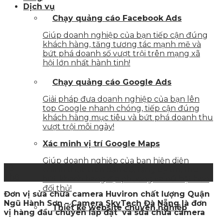
Dịch vụ
Chạy quảng cáo Facebook Ads
Giúp doanh nghiệp của bạn tiếp cận đúng
khách hàng, tăng tương tác mạnh mẽ và
bứt phá doanh số vượt trội trên mạng xã
hội lớn nhất hành tinh!
Chạy quảng cáo Google Ads
Giải pháp đưa doanh nghiệp của bạn lên
top Google nhanh chóng, tiếp cận đúng
khách hàng mục tiêu và bứt phá doanh thu
vượt trội mỗi ngày!
Xác minh vị trí Google Maps
Giúp doanh nghiệp của bạn hiện diện
28
chính thức trên bản đồ, tăng uy tín, thu
Th8
hút khách hàng địa phương và nổi bật hơn
đối thủ!
Đơn vị sửa chữa camera Huviron chất lượng Quận
Ngũ Hành Sơn – Camera SkyTech Đà Nẵng là đơn
Thiết kế website chuyên nghiệp
vị hàng đầu chuyên lắp đặt và sửa chữa camera