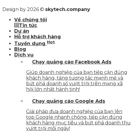
Design by 2026 ©
skytech.company
Về chúng tôi
Tin tức
Dự án
Hỗ trợ khách hàng
Hot
Tuyển dụng
Blog
Dịch vụ
Chạy quảng cáo Facebook Ads
Giúp doanh nghiệp của bạn tiếp cận đúng
khách hàng, tăng tương tác mạnh mẽ và
bứt phá doanh số vượt trội trên mạng xã
hội lớn nhất hành tinh!
Chạy quảng cáo Google Ads
Giải pháp đưa doanh nghiệp của bạn lên
top Google nhanh chóng, tiếp cận đúng
khách hàng mục tiêu và bứt phá doanh thu
vượt trội mỗi ngày!