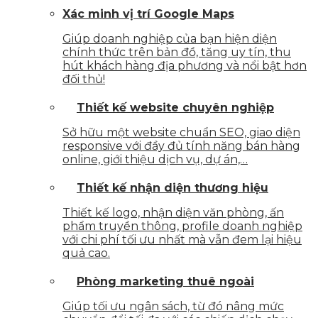
Xác minh vị trí Google Maps
Giúp doanh nghiệp của bạn hiện diện
chính thức trên bản đồ, tăng uy tín, thu
hút khách hàng địa phương và nổi bật hơn
đối thủ!
Thiết kế website chuyên nghiệp
Sở hữu một website chuẩn SEO, giao diện
responsive với đầy đủ tính năng bán hàng
online, giới thiệu dịch vụ, dự án,…
Thiết kế nhận diện thương hiệu
Thiết kế logo, nhận diện văn phòng, ấn
phẩm truyền thông, profile doanh nghiệp
với chi phí tối ưu nhất mà vẫn đem lại hiệu
quả cao.
Phòng marketing thuê ngoài
Giúp tối ưu ngân sách, từ đó nâng mức