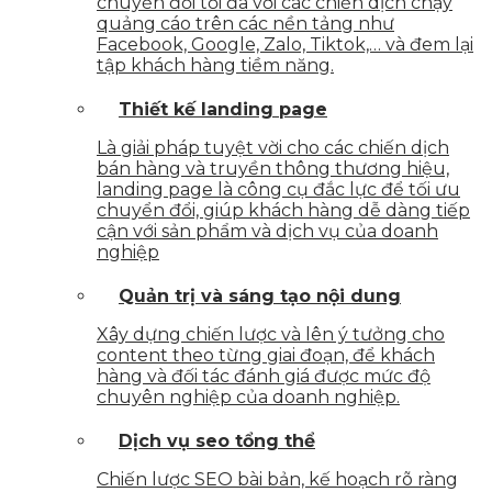
chuyển đổi tối đa với các chiến dịch chạy
quảng cáo trên các nền tảng như
Facebook, Google, Zalo, Tiktok,… và đem lại
tập khách hàng tiềm năng.
Thiết kế landing page
Là giải pháp tuyệt vời cho các chiến dịch
bán hàng và truyền thông thương hiệu,
landing page là công cụ đắc lực để tối ưu
chuyển đổi, giúp khách hàng dễ dàng tiếp
cận với sản phẩm và dịch vụ của doanh
nghiệp
Quản trị và sáng tạo nội dung
Xây dựng chiến lược và lên ý tưởng cho
content theo từng giai đoạn, để khách
hàng và đối tác đánh giá được mức độ
chuyên nghiệp của doanh nghiệp.
Dịch vụ seo tổng thể
Chiến lược SEO bài bản, kế hoạch rõ ràng