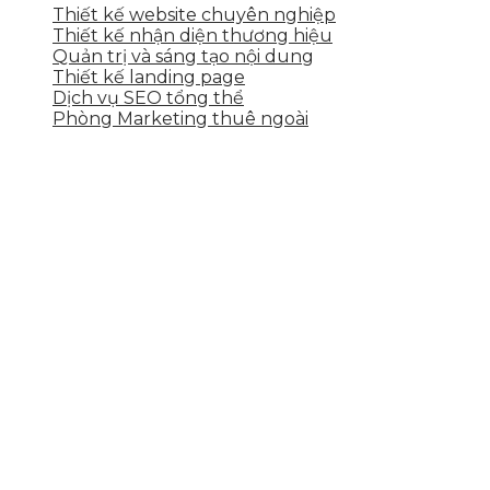
Thiết kế website chuyên nghiệp
Thiết kế nhận diện thương hiệu
Quản trị và sáng tạo nội dung
Thiết kế landing page
Dịch vụ SEO tổng thể
Phòng Marketing thuê ngoài
THÔNG TIN LIÊN HỆ
Tầng 2, 113 Yên Thế, Hoà An, Cẩm Lệ, Đà Nẵng
0937.374.844
info@skytech.company