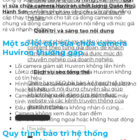
landing page là công cụ đắc lực để tối ưu
vị sửa chữa camera Huviron chất lượng Quận Ngũ
chuyển đổi, giúp khách hàng dễ dàng tiếp
Hành Sơn
–
nhằm phục vụ nhu cầu sửa chữa, nâng
cận với sản phẩm và dịch vụ của doanh
cấp thay thế tận nơi cho tất cả dòng camera nói
nghiệp
chung và dòng camera Huviron nói riêng với mức giá
rẻ và nhanh chóng.
Quản trị và sáng tạo nội dung
Một số lỗi cần
sửa chữa
camera
Xây dựng chiến lược và lên ý tưởng cho
content theo từng giai đoạn, để khách
Huviron thường gặp
hàng và đối tác đánh giá được mức độ
chuyên nghiệp của doanh nghiệp.
Lỗi camera giám sát Huviron không lên hình
Lỗi từ đầu ghi hình của camera Huviron không
Dịch vụ seo tổng thể
có tín hiệu
Chiến lược SEO bài bản, kế hoạch rõ ràng
Hình ảnh của camera Huviron có dấu hiệu bị mờ
kết hợp với nội dung chuyên sâu giúp
hoặc bị nhiễu
khách hàng dễ dàng tìm kiếm được
Camera không xem được qua điện thoại, máy
website và các kênh truyền thông của
tính
doanh nghiệp.
Đầu ghi hình Camera không nhận ổ cứng….
Camera không xem được ban đêm
Liên hệ tư vấn
Camera mất hồng ngoại hoặc không hoạt động
Quy trình bảo trì hệ thống