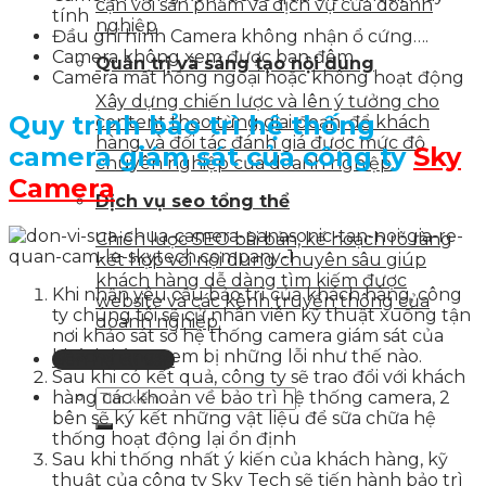
cận với sản phẩm và dịch vụ của doanh
tính
nghiệp
Đầu ghi hình Camera không nhận ổ cứng….
Camera không xem được ban đêm
Quản trị và sáng tạo nội dung
Camera mất hồng ngoại hoặc không hoạt động
Xây dựng chiến lược và lên ý tưởng cho
Quy trình bảo trì hệ thống
content theo từng giai đoạn, để khách
hàng và đối tác đánh giá được mức độ
camera giám sát của công ty
Sky
chuyên nghiệp của doanh nghiệp.
Camera
Dịch vụ seo tổng thể
Chiến lược SEO bài bản, kế hoạch rõ ràng
kết hợp với nội dung chuyên sâu giúp
khách hàng dễ dàng tìm kiếm được
Khi nhận yêu cầu bảo trì của khách hàng, công
website và các kênh truyền thông của
ty chúng tôi sẽ cử nhân viên kỹ thuật xuống tận
doanh nghiệp.
nơi khảo sát sơ hệ thống camera giám sát của
khách hàng xem bị những lỗi như thế nào.
Liên hệ tư vấn
Sau khi có kết quả, công ty sẽ trao đổi với khách
hàng các khoản về bảo trì hệ thống camera, 2
bên sẽ ký kết những vật liệu để sữa chữa hệ
thống hoạt động lại ổn định
Sau khi thống nhất ý kiến của khách hàng, kỹ
thuật của công ty Sky Tech sẽ tiến hành bảo trì