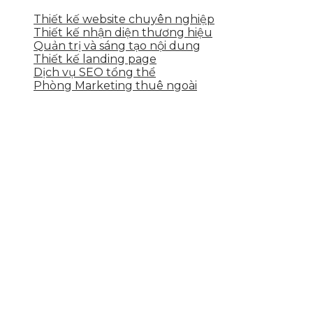
Thiết kế website chuyên nghiệp
Thiết kế nhận diện thương hiệu
Quản trị và sáng tạo nội dung
Thiết kế landing page
Dịch vụ SEO tổng thể
Phòng Marketing thuê ngoài
THÔNG TIN LIÊN HỆ
Tầng 2, 113 Yên Thế, Hoà An, Cẩm Lệ, Đà Nẵng
0937.374.844
info@skytech.company