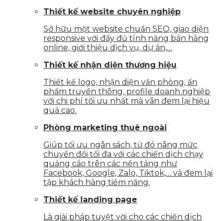
Thiết kế website chuyên nghiệp
Sở hữu một website chuẩn SEO, giao diện
responsive với đầy đủ tính năng bán hàng
online, giới thiệu dịch vụ, dự án,…
Thiết kế nhận diện thương hiệu
Thiết kế logo, nhận diện văn phòng, ấn
phẩm truyền thông, profile doanh nghiệp
với chi phí tối ưu nhất mà vẫn đem lại hiệu
quả cao.
Phòng marketing thuê ngoài
Giúp tối ưu ngân sách, từ đó nâng mức
chuyển đổi tối đa với các chiến dịch chạy
quảng cáo trên các nền tảng như
Facebook, Google, Zalo, Tiktok,… và đem lại
tập khách hàng tiềm năng.
Thiết kế landing page
Là giải pháp tuyệt vời cho các chiến dịch