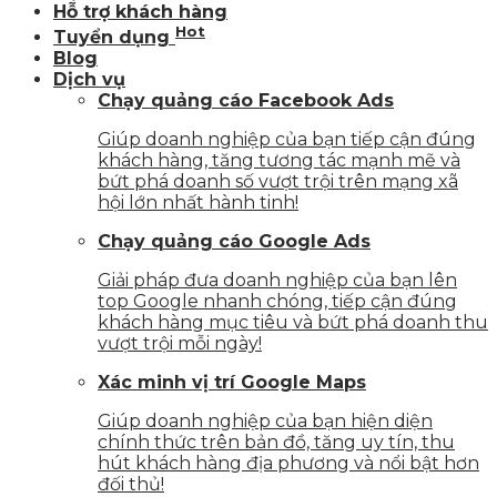
Hỗ trợ khách hàng
Hot
Tuyển dụng
Blog
Dịch vụ
Chạy quảng cáo Facebook Ads
Giúp doanh nghiệp của bạn tiếp cận đúng
khách hàng, tăng tương tác mạnh mẽ và
bứt phá doanh số vượt trội trên mạng xã
hội lớn nhất hành tinh!
Chạy quảng cáo Google Ads
Giải pháp đưa doanh nghiệp của bạn lên
top Google nhanh chóng, tiếp cận đúng
khách hàng mục tiêu và bứt phá doanh thu
vượt trội mỗi ngày!
Xác minh vị trí Google Maps
Giúp doanh nghiệp của bạn hiện diện
chính thức trên bản đồ, tăng uy tín, thu
hút khách hàng địa phương và nổi bật hơn
đối thủ!