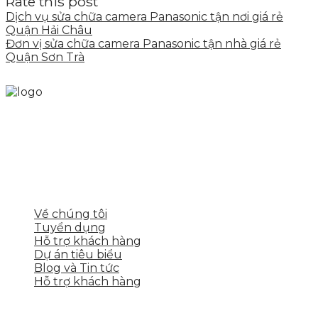
Rate this post
Dịch vụ sửa chữa camera Panasonic tận nơi giá rẻ
Quận Hải Châu
Đơn vị sửa chữa camera Panasonic tận nhà giá rẻ
Quận Sơn Trà
Skytech cung cấp giải pháp Digital Marketing tổng
thể, toàn diện giúp doanh nghiệp xây dựng một
thương hiệu mạnh và bán hàng hiệu quả trên các
nền tảng số cho nhiều lĩnh vực kinh doanh
LIÊN KẾT NHANH
Về chúng tôi
Tuyển dụng
Hỗ trợ khách hàng
Dự án tiêu biểu
Blog và Tin tức
Hỗ trợ khách hàng
DỊCH VỤ CỦA SKYTECH