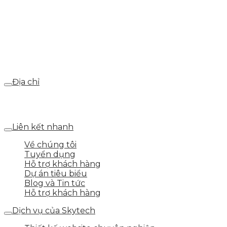
Hotline
0986.413.xxx - 0937.374.844
Email
webdemo@gmail.com
Địa chỉ
Số 25 DV1 – Nguyễn Khắc Hạnh – KĐT Mỗ Lao – Q.Hà
Đông – TP.Hà Nội
Liên kết nhanh
Về chúng tôi
Tuyển dụng
Hỗ trợ khách hàng
Dự án tiêu biểu
Blog và Tin tức
Hỗ trợ khách hàng
Dịch vụ của Skytech