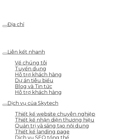
Email
webdemo@gmail.com
Địa chỉ
Số 25 DV1 – Nguyễn Khắc Hạnh – KĐT Mỗ Lao – Q.Hà
Đông – TP.Hà Nội
Liên kết nhanh
Về chúng tôi
Tuyển dụng
Hỗ trợ khách hàng
Dự án tiêu biểu
Blog và Tin tức
Hỗ trợ khách hàng
Dịch vụ của Skytech
Thiết kế website chuyên nghiệp
Thiết kế nhận diện thương hiệu
Quản trị và sáng tạo nội dung
Thiết kế landing page
Dịch vụ SEO tổng thể