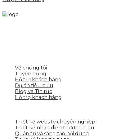
Skytech cung cấp giải pháp Digital Marketing tổng
thể, toàn diện giúp doanh nghiệp xây dựng một
thương hiệu mạnh và bán hàng hiệu quả trên các
nền tảng số cho nhiều lĩnh vực kinh doanh
LIÊN KẾT NHANH
Về chúng tôi
Tuyển dụng
Hỗ trợ khách hàng
Dự án tiêu biểu
Blog và Tin tức
Hỗ trợ khách hàng
DỊCH VỤ CỦA SKYTECH
Thiết kế website chuyên nghiệp
Thiết kế nhận diện thương hiệu
Quản trị và sáng tạo nội dung