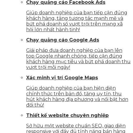
Chạy quảng cáo Facebook Ads
Giúp doanh nghiệp của bạn tiếp cận đúng
khách hàng, tăng tương tác mạnh mẽ và
bứt phá doanh số vượt trội trên mạng xã
hội lớn nhất hành tinh!
Chạy quảng cáo Google Ads
Giải pháp đưa doanh nghiệp của bạn lên
top Google nhanh chóng, tiếp cận đúng
khách hàng mục tiêu và bứt phá doanh thu
vượt trội mỗi ngày!
Xác minh vị trí Google Maps
Giúp doanh nghiệp của bạn hiện diện
chính thức trên bản đồ, tăng uy tín, thu
hút khách hàng địa phương và nổi bật hơn
đối thủ!
Thiết kế website chuyên nghiệp
Sở hữu một website chuẩn SEO, giao diện
responsive với đầy đủ tính năng bán hàng