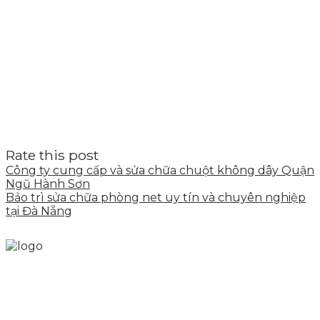
Rate this post
Công ty cung cấp và sửa chữa chuột không dây Quận
Ngũ Hành Sơn
Bảo trì sửa chữa phòng net uy tín và chuyên nghiệp
tại Đà Nẵng
Skytech cung cấp giải pháp Digital Marketing tổng
thể, toàn diện giúp doanh nghiệp xây dựng một
thương hiệu mạnh và bán hàng hiệu quả trên các
nền tảng số cho nhiều lĩnh vực kinh doanh