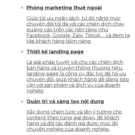
Phòng marketing thuê ngoài
Giúp tối ưu ngân sách, từ đó nâng mức
chuyển đổi tối đa với các chiến dịch chạy
quảng cáo trên các nền tảng như
Facebook, Google, Zalo, Tiktok,… và đem lại
tập khách hàng tiềm năng.
Thiết kế landing page
Là giải pháp tuyệt vời cho các chiến dịch
bán hàng và truyền thông thương hiệu,
landing page là công cụ đắc lực để tối ưu
chuyển đổi, giúp khách hàng dễ dàng tiếp
cận với sản phẩm và dịch vụ của doanh
nghiệp
Quản trị và sáng tạo nội dung
Xây dựng chiến lược và lên ý tưởng cho
content theo từng giai đoạn, để khách
hàng và đối tác đánh giá được mức độ
chuyên nghiệp của doanh nghiệp.