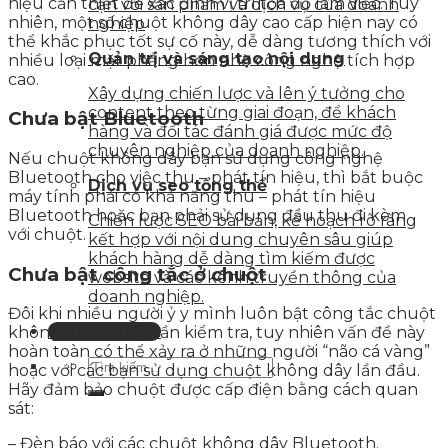
hiệu cần thiết để xác định vị trí tọa độ làm việc. Tuy
cận với sản phẩm và dịch vụ của doanh
nhiên, một số chuột không dây cao cấp hiện nay có
nghiệp
thể khắc phục tốt sự cố này, dễ dàng tương thích với
Quản trị và sáng tạo nội dung
nhiều loại mặt phẳng hơn nhờ công nghệ tích hợp
cao.
Xây dựng chiến lược và lên ý tưởng cho
content theo từng giai đoạn, để khách
Chưa bật Bluetooth
hàng và đối tác đánh giá được mức độ
chuyên nghiệp của doanh nghiệp.
Nếu chuột không dây bạn sử dụng công nghệ
Bluetooth cho việc thu – phát tín hiệu, thì bắt buộc
Dịch vụ seo tổng thể
máy tính phải có khả năng thu – phát tín hiệu
Bluetooth hoặc bạn phải sử dụng đầu thu đi kèm
Chiến lược SEO bài bản, kế hoạch rõ ràng
với chuột.
kết hợp với nội dung chuyên sâu giúp
khách hàng dễ dàng tìm kiếm được
Chưa bật công tắc ở chuột
website và các kênh truyền thông của
doanh nghiệp.
Đôi khi nhiều người ỷ y mình luôn bật công tắc chuột
Liên hệ tư vấn
không dây sẽ lơ phần kiểm tra, tuy nhiên vấn đề này
hoàn toàn có thể xảy ra ở những người “não cá vàng”
hoặc với các bạn sử dụng chuột không dây lần đầu.
Hãy đảm bảo chuột được cấp điện bằng cách quan
sát:
– Đèn báo với các chuột không dây Bluetooth.