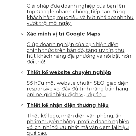
Giải pháp đưa doanh nghiệp của bạn lên
top Google nhanh chóng, tiếp cận đúng
khách hàng mục tiêu và bứt phá doanh thu
vượt trội mỗi ngày!
Xác minh vị trí Google Maps
Giúp doanh nghiệp của bạn hiện diện
chính thức trên bản đồ, tăng uy tín, thu
hút khách hàng địa phương và nổi bật hơn
đối thủ!
Thiết kế website chuyên nghiệp
Sở hữu một website chuẩn SEO, giao diện
responsive với đầy đủ tính năng bán hàng
online, giới thiệu dịch vụ, dự án,…
Thiết kế nhận diện thương hiệu
Thiết kế logo, nhận diện văn phòng, ấn
phẩm truyền thông, profile doanh nghiệp
với chi phí tối ưu nhất mà vẫn đem lại hiệu
quả cao.