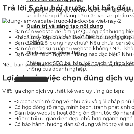
Trả lời 5 câu hỏi trước khi bắt đầ
Là giải pháp tuyệt vời cho các chiến dịch bá
khách hàng dễ dàng tiếp cận với sản phẩm v
Quản trị và sáng tạo nội dung
Bạn cần website để làm gì? Quảng bá thương hiệu,
Xây dựng chiến lược và lên ý tưởng cho con
Khách truy cập của bạn là ai? Biết đối tượng giúp
nghiệp.
Bạn có sẵn nội dung hay chưa? Nếu chưa, bạn sẽ cầ
Bạn có nhân sự quản trị website không? Nếu khôn
Dịch vụ seo tổng thể
Bạn có cần tích hợp tính năng nào đặc biệt? Như
Chiến lược SEO bài bản, kế hoạch rõ ràng k
Nếu bạn chưa thể trả lời rõ 3 trong 5 câu trên, hãy tạm
thông của doanh nghiệp.
Lợi ích của việc chọn đúng dịch vụ
Liên hệ tư vấn
Việc lựa chọn dịch vụ thiết kế web uy tín giúp bạn:
Được tư vấn rõ ràng về nhu cầu và giải pháp phù
Có hợp đồng rõ ràng, minh bạch, tránh phát sinh c
Đảm bảo website hoạt động ổn định, tốc độ nhan
Hỗ trợ tối ưu giao diện đẹp, phù hợp ngành nghề
Có bảo hành, hướng dẫn sử dụng và hỗ trợ về sau