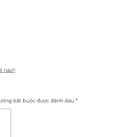
ế nào?
rường bắt buộc được đánh dấu
*