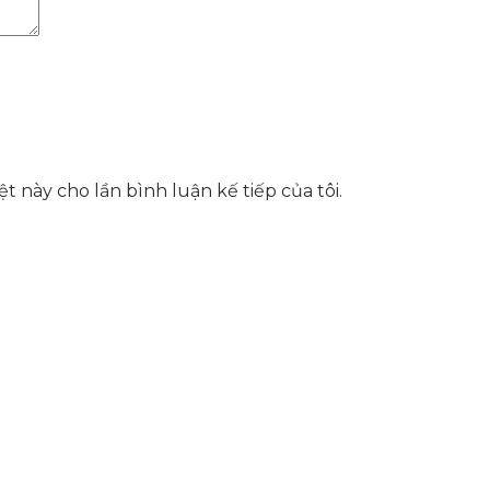
t này cho lần bình luận kế tiếp của tôi.
hể, toàn diện giúp doanh nghiệp xây dựng một thương h