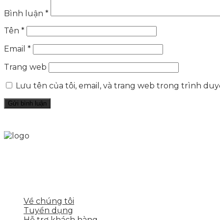
Bình luận
*
Tên
*
Email
*
Trang web
Lưu tên của tôi, email, và trang web trong trình duyệ
Skytech cung cấp giải pháp Digital Marketing tổng t
tảng số cho nhiều lĩnh vực kinh doanh
LIÊN KẾT NHANH
Về chúng tôi
Tuyển dụng
Hỗ trợ khách hàng