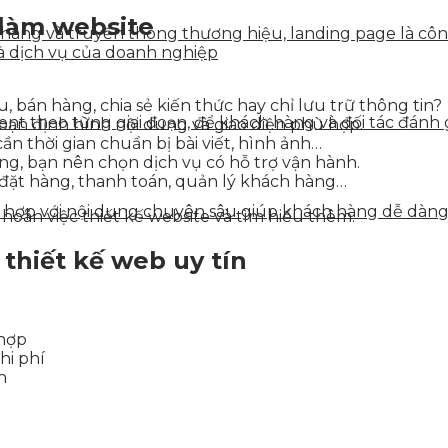
u làm website
n hàng và truyền thông thương hiệu, landing page là côn
à dịch vụ của doanh nghiệp
 bán hàng, chia sẻ kiến thức hay chỉ lưu trữ thông tin?
tent theo từng giai đoạn, để khách hàng và đối tác đán
 bạn định hình nội dung và giao diện phù hợp.
n thời gian chuẩn bị bài viết, hình ảnh…
g, bạn nên chọn dịch vụ có hỗ trợ vận hành.
 đặt hàng, thanh toán, quản lý khách hàng…
ết hợp với nội dung chuyên sâu giúp khách hàng dễ dàn
 hoãn việc thiết kế website và tìm hiểu thêm.
 thiết kế web uy tín
 hợp
hi phí
h