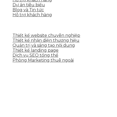
Dự án tiêu biểu
Blog và Tin tức
Hỗ trợ khách hàng
DỊCH VỤ CỦA SKYTECH
Thiết kế website chuyên nghiệp
Thiết kế nhận diện thương hiệu
Quản trị và sáng tạo nội dung
Thiết kế landing page
Dịch vụ SEO tổng thể
Phòng Marketing thuê ngoài
THÔNG TIN LIÊN HỆ
Tầng 2, 113 Yên Thế, Hoà An, Cẩm Lệ, Đà Nẵng
0937.374.844