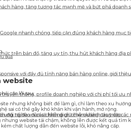
ách hàng, tăng tương tác mạnh mẽ và bứt phá doanh số 
 Google nhanh chóng, tiếp cận đúng khách hàng mục tiê
n
hức trên bản đồ, tăng uy tín, thu hút khách hàng địa p
ệu quả
onsive với đầy đủ tính năng bán hàng online, giới thiệu
m website
ải các lỗi sau:
truyền thông, profile doanh nghiệp với chi phí tối ưu n
site nhưng không biết để làm gì, chỉ làm theo xu hướng
ệ sai có thể gây khó khăn khi vận hành, mở rộng.
 dung nghèo nàn sẽ không giữ chân khách truy cập.
 đổi tối đa với các chiến dịch chạy quảng cáo trên các 
g nhưng website tải chậm, không lên được kết quả tìm k
kém chất lượng dẫn đến website lỗi, khó nâng cấp.