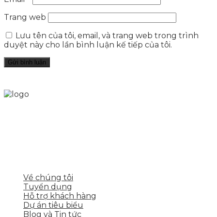
Trang web
Lưu tên của tôi, email, và trang web trong trình
duyệt này cho lần bình luận kế tiếp của tôi.
Skytech cung cấp giải pháp Digital Marketing tổng
thể, toàn diện giúp doanh nghiệp xây dựng một
thương hiệu mạnh và bán hàng hiệu quả trên các
nền tảng số cho nhiều lĩnh vực kinh doanh
LIÊN KẾT NHANH
Về chúng tôi
Tuyển dụng
Hỗ trợ khách hàng
Dự án tiêu biểu
Blog và Tin tức