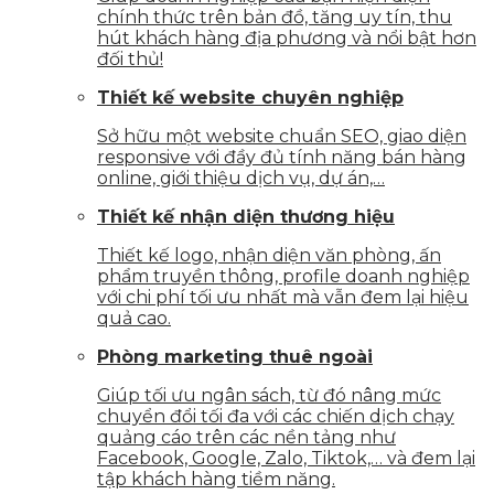
chính thức trên bản đồ, tăng uy tín, thu
hút khách hàng địa phương và nổi bật hơn
đối thủ!
Thiết kế website chuyên nghiệp
Sở hữu một website chuẩn SEO, giao diện
responsive với đầy đủ tính năng bán hàng
online, giới thiệu dịch vụ, dự án,…
Thiết kế nhận diện thương hiệu
Thiết kế logo, nhận diện văn phòng, ấn
phẩm truyền thông, profile doanh nghiệp
với chi phí tối ưu nhất mà vẫn đem lại hiệu
quả cao.
Phòng marketing thuê ngoài
Giúp tối ưu ngân sách, từ đó nâng mức
chuyển đổi tối đa với các chiến dịch chạy
quảng cáo trên các nền tảng như
Facebook, Google, Zalo, Tiktok,… và đem lại
tập khách hàng tiềm năng.