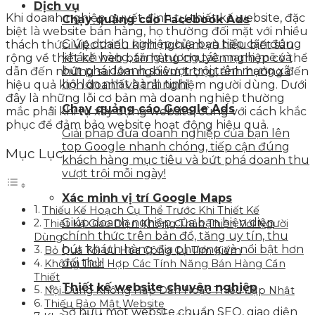
Dịch vụ
Khi doanh nghiệp quyết định tự thiết kế website, đặc
Chạy quảng cáo Facebook Ads
biệt là website bán hàng, họ thường đối mặt với nhiều
Giúp doanh nghiệp của bạn tiếp cận đúng
thách thức. Việc thiếu kinh nghiệm và hiểu biết sâu
khách hàng, tăng tương tác mạnh mẽ và
rộng về thiết kế web bán hàng chuyên nghiệp có thể
bứt phá doanh số vượt trội trên mạng xã
dẫn đến những sai lầm nghiêm trọng, ảnh hưởng đến
hội lớn nhất hành tinh!
hiệu quả kinh doanh và trải nghiệm người dùng. Dưới
đây là những lỗi cơ bản mà doanh nghiệp thường
Chạy quảng cáo Google Ads
mắc phải khi tự xây dựng website, cùng với cách khắc
phục để đảm bảo website hoạt động hiệu quả.
Giải pháp đưa doanh nghiệp của bạn lên
top Google nhanh chóng, tiếp cận đúng
Mục Lục
khách hàng mục tiêu và bứt phá doanh thu
vượt trội mỗi ngày!
Xác minh vị trí Google Maps
Thiếu Kế Hoạch Cụ Thể Trước Khi Thiết Kế
Giúp doanh nghiệp của bạn hiện diện
Thiết Kế Giao Diện Không Thân Thiện Với Người
chính thức trên bản đồ, tăng uy tín, thu
Dùng
hút khách hàng địa phương và nổi bật hơn
Bỏ Qua Tối Ưu Hóa Công Cụ Tìm Kiếm
đối thủ!
Không Tích Hợp Các Tính Năng Bán Hàng Cần
Thiết
Thiết kế website chuyên nghiệp
Nội Dung Không Hấp Dẫn Hoặc Thiếu Cập Nhật
Thiếu Bảo Mật Website
Sở hữu một website chuẩn SEO, giao diện