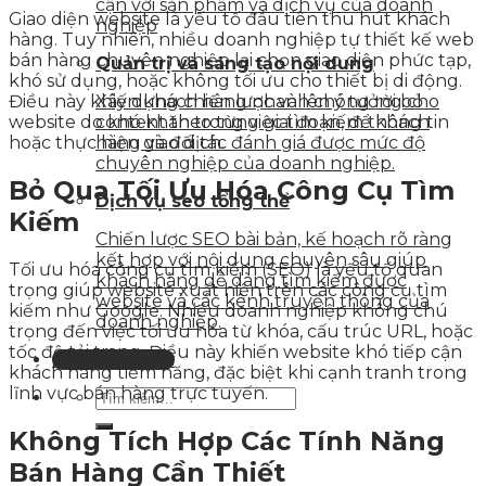
cận với sản phẩm và dịch vụ của doanh
Giao diện website là yếu tố đầu tiên thu hút khách
nghiệp
hàng. Tuy nhiên, nhiều doanh nghiệp tự thiết kế web
bán hàng chuyên nghiệp lại chọn giao diện phức tạp,
Quản trị và sáng tạo nội dung
khó sử dụng, hoặc không tối ưu cho thiết bị di động.
Điều này khiến khách hàng nhanh chóng rời bỏ
Xây dựng chiến lược và lên ý tưởng cho
website do khó khăn trong việc tìm kiếm thông tin
content theo từng giai đoạn, để khách
hoặc thực hiện giao dịch.
hàng và đối tác đánh giá được mức độ
chuyên nghiệp của doanh nghiệp.
Bỏ Qua Tối Ưu Hóa Công Cụ Tìm
Dịch vụ seo tổng thể
Kiếm
Chiến lược SEO bài bản, kế hoạch rõ ràng
kết hợp với nội dung chuyên sâu giúp
Tối ưu hóa công cụ tìm kiếm (SEO) là yếu tố quan
khách hàng dễ dàng tìm kiếm được
trọng giúp website xuất hiện trên các công cụ tìm
website và các kênh truyền thông của
kiếm như Google. Nhiều doanh nghiệp không chú
doanh nghiệp.
trọng đến việc tối ưu hóa từ khóa, cấu trúc URL, hoặc
tốc độ tải trang. Điều này khiến website khó tiếp cận
Liên hệ tư vấn
khách hàng tiềm năng, đặc biệt khi cạnh tranh trong
lĩnh vực bán hàng trực tuyến.
Không Tích Hợp Các Tính Năng
Bán Hàng Cần Thiết