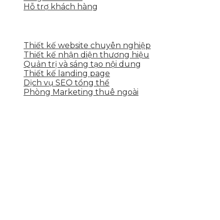
Hỗ trợ khách hàng
DỊCH VỤ CỦA SKYTECH
Thiết kế website chuyên nghiệp
Thiết kế nhận diện thương hiệu
Quản trị và sáng tạo nội dung
Thiết kế landing page
Dịch vụ SEO tổng thể
Phòng Marketing thuê ngoài
THÔNG TIN LIÊN HỆ
Tầng 2, 113 Yên Thế, Hoà An, Cẩm Lệ, Đà Nẵng
0937.374.844
info@skytech.company