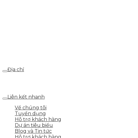
Hotline
0986.413.xxx - 0937.374.844
Email
webdemo@gmail.com
Địa chỉ
Số 25 DV1 – Nguyễn Khắc Hạnh – KĐT Mỗ Lao – Q.Hà
Đông – TP.Hà Nội
Liên kết nhanh
Về chúng tôi
Tuyển dụng
Hỗ trợ khách hàng
Dự án tiêu biểu
Blog và Tin tức
Hỗ trợ khách hàng