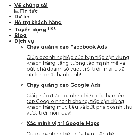
Về chúng tôi
Tin tức
Dự án
Hỗ trợ khách hàng
Hot
Tuyển dụng
Blog
Dịch vụ
Chạy quảng cáo Facebook Ads
Giúp doanh nghiệp của bạn tiếp cận đúng
khách hàng, tăng tương tác mạnh mẽ và
bứt phá doanh số vượt trội trên mạng xã
hội lớn nhất hành tinh!
Chạy quảng cáo Google Ads
Giải pháp đưa doanh nghiệp của bạn lên
top Google nhanh chóng, tiếp cận đúng
khách hàng mục tiêu và bứt phá doanh thu
vượt trội mỗi ngày!
Xác minh vị trí Google Maps
Giúp doanh nghiệp của bạn hiện diện