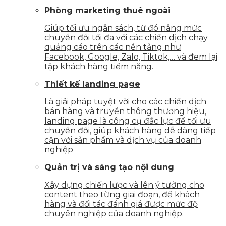
Phòng marketing thuê ngoài
Giúp tối ưu ngân sách, từ đó nâng mức
chuyển đổi tối đa với các chiến dịch chạy
quảng cáo trên các nền tảng như
Facebook, Google, Zalo, Tiktok,… và đem lại
tập khách hàng tiềm năng.
Thiết kế landing page
Là giải pháp tuyệt vời cho các chiến dịch
bán hàng và truyền thông thương hiệu,
landing page là công cụ đắc lực để tối ưu
chuyển đổi, giúp khách hàng dễ dàng tiếp
cận với sản phẩm và dịch vụ của doanh
nghiệp
Quản trị và sáng tạo nội dung
Xây dựng chiến lược và lên ý tưởng cho
content theo từng giai đoạn, để khách
hàng và đối tác đánh giá được mức độ
chuyên nghiệp của doanh nghiệp.