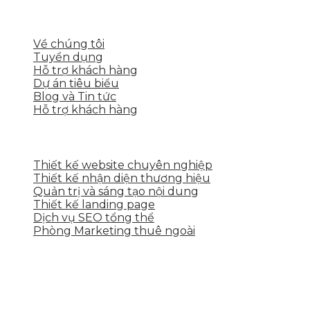
LIÊN KẾT NHANH
Về chúng tôi
Tuyển dụng
Hỗ trợ khách hàng
Dự án tiêu biểu
Blog và Tin tức
Hỗ trợ khách hàng
DỊCH VỤ CỦA SKYTECH
Thiết kế website chuyên nghiệp
Thiết kế nhận diện thương hiệu
Quản trị và sáng tạo nội dung
Thiết kế landing page
Dịch vụ SEO tổng thể
Phòng Marketing thuê ngoài
THÔNG TIN LIÊN HỆ
Tầng 2, 113 Yên Thế, Hoà An, Cẩm Lệ, Đà Nẵng