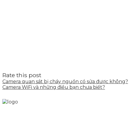
Rate this post
Camera quan sát bị cháy nguồn có sửa được không?
Camera WiFi và những điều bạn chưa biết?
Skytech cung cấp giải pháp Digital Marketing tổng
thể, toàn diện giúp doanh nghiệp xây dựng một
thương hiệu mạnh và bán hàng hiệu quả trên các
nền tảng số cho nhiều lĩnh vực kinh doanh