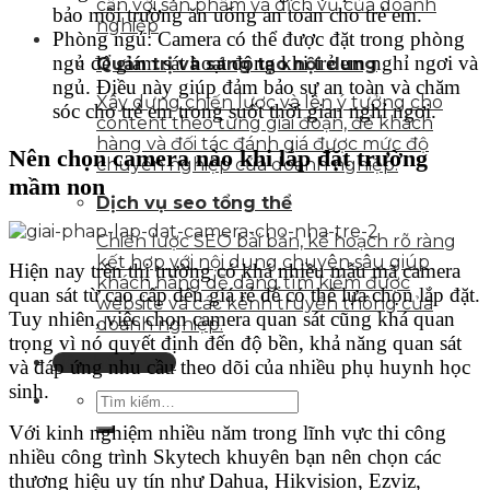
cận với sản phẩm và dịch vụ của doanh
bảo môi trường ăn uống an toàn cho trẻ em.
nghiệp
Phòng ngủ: Camera có thể được đặt trong phòng
ngủ để giám sát hoạt động khi trẻ em nghỉ ngơi và
Quản trị và sáng tạo nội dung
ngủ. Điều này giúp đảm bảo sự an toàn và chăm
Xây dựng chiến lược và lên ý tưởng cho
sóc cho trẻ em trong suốt thời gian nghỉ ngơi.
content theo từng giai đoạn, để khách
hàng và đối tác đánh giá được mức độ
Nên chọn camera nào khi lắp đặt trường
chuyên nghiệp của doanh nghiệp.
mầm non
Dịch vụ seo tổng thể
Chiến lược SEO bài bản, kế hoạch rõ ràng
kết hợp với nội dung chuyên sâu giúp
Hiện nay trên thị trường có khá nhiều mẫu mã camera
khách hàng dễ dàng tìm kiếm được
quan sát từ cao cấp đến giá rẻ để có thể lựa chọn lắp đặt.
website và các kênh truyền thông của
Tuy nhiên, việc chọn camera quan sát cũng khá quan
doanh nghiệp.
trọng vì nó quyết định đến độ bền, khả năng quan sát
Liên hệ tư vấn
và đáp ứng nhu cầu theo dõi của nhiều phụ huynh học
sinh.
Với kinh nghiệm nhiều năm trong lĩnh vực thi công
nhiều công trình Skytech khuyên bạn nên chọn các
thương hiệu uy tín như Dahua, Hikvision, Ezviz,