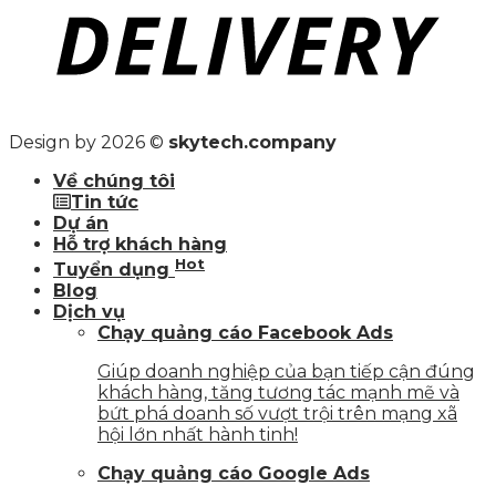
Design by 2026 ©
skytech.company
Về chúng tôi
Tin tức
Dự án
Hỗ trợ khách hàng
Hot
Tuyển dụng
Blog
Dịch vụ
Chạy quảng cáo Facebook Ads
Giúp doanh nghiệp của bạn tiếp cận đúng
khách hàng, tăng tương tác mạnh mẽ và
bứt phá doanh số vượt trội trên mạng xã
hội lớn nhất hành tinh!
Chạy quảng cáo Google Ads