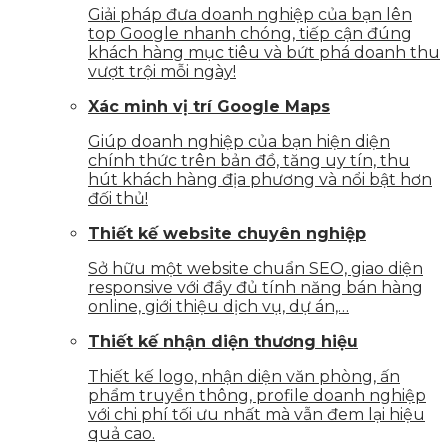
Giải pháp đưa doanh nghiệp của bạn lên
top Google nhanh chóng, tiếp cận đúng
khách hàng mục tiêu và bứt phá doanh thu
vượt trội mỗi ngày!
Xác minh vị trí Google Maps
Giúp doanh nghiệp của bạn hiện diện
chính thức trên bản đồ, tăng uy tín, thu
hút khách hàng địa phương và nổi bật hơn
đối thủ!
Thiết kế website chuyên nghiệp
Sở hữu một website chuẩn SEO, giao diện
responsive với đầy đủ tính năng bán hàng
online, giới thiệu dịch vụ, dự án,…
Thiết kế nhận diện thương hiệu
Thiết kế logo, nhận diện văn phòng, ấn
phẩm truyền thông, profile doanh nghiệp
với chi phí tối ưu nhất mà vẫn đem lại hiệu
quả cao.