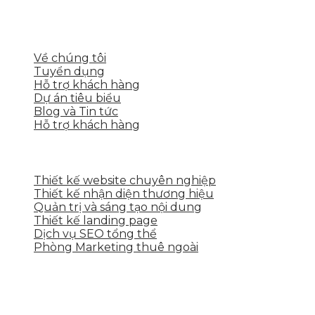
nền tảng số cho nhiều lĩnh vực kinh doanh
LIÊN KẾT NHANH
Về chúng tôi
Tuyển dụng
Hỗ trợ khách hàng
Dự án tiêu biểu
Blog và Tin tức
Hỗ trợ khách hàng
DỊCH VỤ CỦA SKYTECH
Thiết kế website chuyên nghiệp
Thiết kế nhận diện thương hiệu
Quản trị và sáng tạo nội dung
Thiết kế landing page
Dịch vụ SEO tổng thể
Phòng Marketing thuê ngoài
THÔNG TIN LIÊN HỆ