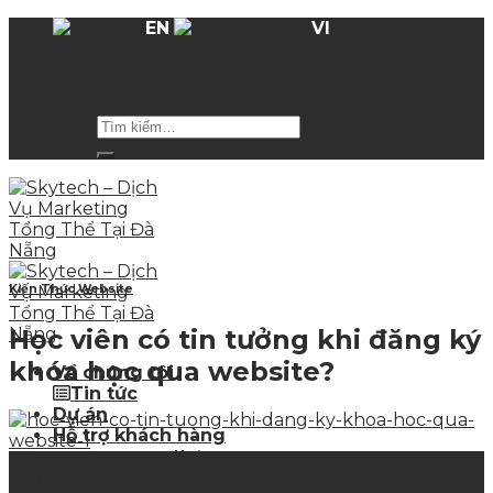
Skip
EN
VI
to
Hỗ trợ giá các gói dịch vụ
lên tới 50%
trong mùa
content
hè
Kiến Thức Website
Học viên có tin tưởng khi đăng ký
khóa học qua website?
Về chúng tôi
Tin tức
Dự án
Hỗ trợ khách hàng
Hot
Tuyển dụng
08
Blog
Th7