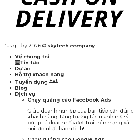
Design by 2026 ©
skytech.company
Về chúng tôi
Tin tức
Dự án
Hỗ trợ khách hàng
Hot
Tuyển dụng
Blog
Dịch vụ
Chạy quảng cáo Facebook Ads
Giúp doanh nghiệp của bạn tiếp cận đúng
khách hàng, tăng tương tác mạnh mẽ và
bứt phá doanh số vượt trội trên mạng xã
hội lớn nhất hành tinh!
Chạy quảng cáo Google Ads