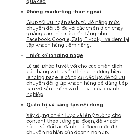
quả cao.
Phòng marketing thuê ngoài
Giúp tối ưu ngân sách, từ đó nâng mức
chuyển đổi tối đa với các chiến dịch chạy
quảng cáo trên các nền tảng như
Facebook, Google, Zalo, Tiktok,… và đem lại
tập khách hàng tiềm năng.
Thiết kế landing page
Là giải pháp tuyệt vời cho các chiến dịch
bán hàng và truyền thông thương hiệu,
landing page là công cụ đắc lực để tối ưu
chuyển đổi, giúp khách hàng dễ dàng tiếp
cận với sản phẩm và dịch vụ của doanh
nghiệp
Quản trị và sáng tạo nội dung
Xây dựng chiến lược và lên ý tưởng cho
content theo từng giai đoạn, để khách
hàng và đối tác đánh giá được mức độ
chuyên nghiệp của doanh nghiệp.