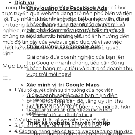
Dịch vụ
Trong thời đại chuyển đổi số, việc đăng ký khoá học
Chạy quảng cáo Facebook Ads
trực tuyến qua website đang trở nên phổ biến và tiện
Giúp doanh nghiệp của bạn tiếp cận đúng
lợi. Tuy nhiên, khách hàng, đặc biệt là học viên, chỉ sẽ
khách hàng, tăng tương tác mạnh mẽ và
tin tưởng khi website mang đến đủ sự chuyên
bứt phá doanh số vượt trội trên mạng xã
nghiệp, minh bạch và an toàn. Trong bài viết này,
hội lớn nhất hành tinh!
chúng ta sẽ đi sâu vào những yếu tố ảnh hưởng đến
mức độ tin cậy của website giáo dục, và vì sao việc
Chạy quảng cáo Google Ads
thiết kế website theo yêu cầu đóng vai trò quyết
định.
Giải pháp đưa doanh nghiệp của bạn lên
top Google nhanh chóng, tiếp cận đúng
Mục Lục
khách hàng mục tiêu và bứt phá doanh thu
vượt trội mỗi ngày!
Xác minh vị trí Google Maps
Yếu tố quyết định sự tin tưởng của học viên
Giúp doanh nghiệp của bạn hiện diện
Giao diện chuyên nghiệp
Minh bạch thông tin
chính thức trên bản đồ, tăng uy tín, thu
Chứng thực từ học viên cũ
hút khách hàng địa phương và nổi bật hơn
Tích hợp tính năng đăng ký và thanh toán
đối thủ!
Giao diện tối ưu trên điện thoại
Vai trò của thiết kế website theo yêu cầu
Thiết kế website chuyên nghiệp
Lợi ích khi học viên tin tưởng website
Các tính năng nên có trong website trung tâm đào
Sở hữu một website chuẩn SEO, giao diện