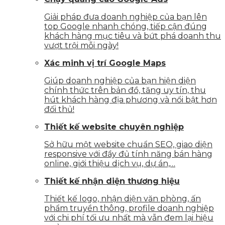
Giải pháp đưa doanh nghiệp của bạn lên
top Google nhanh chóng, tiếp cận đúng
khách hàng mục tiêu và bứt phá doanh thu
vượt trội mỗi ngày!
Xác minh vị trí Google Maps
Giúp doanh nghiệp của bạn hiện diện
chính thức trên bản đồ, tăng uy tín, thu
hút khách hàng địa phương và nổi bật hơn
đối thủ!
Thiết kế website chuyên nghiệp
Sở hữu một website chuẩn SEO, giao diện
responsive với đầy đủ tính năng bán hàng
online, giới thiệu dịch vụ, dự án,…
Thiết kế nhận diện thương hiệu
Thiết kế logo, nhận diện văn phòng, ấn
phẩm truyền thông, profile doanh nghiệp
với chi phí tối ưu nhất mà vẫn đem lại hiệu