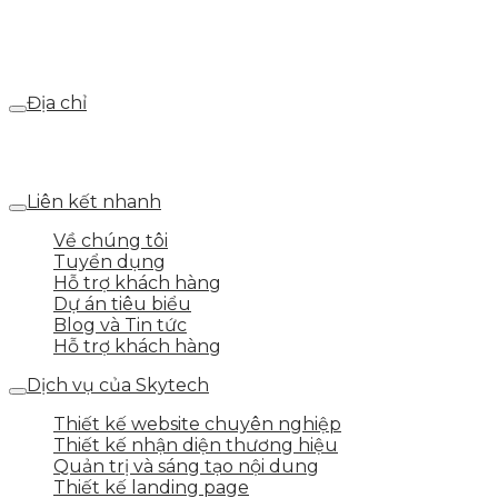
Email
webdemo@gmail.com
Địa chỉ
Số 25 DV1 – Nguyễn Khắc Hạnh – KĐT Mỗ Lao – Q.Hà
Đông – TP.Hà Nội
Liên kết nhanh
Về chúng tôi
Tuyển dụng
Hỗ trợ khách hàng
Dự án tiêu biểu
Blog và Tin tức
Hỗ trợ khách hàng
Dịch vụ của Skytech
Thiết kế website chuyên nghiệp
Thiết kế nhận diện thương hiệu
Quản trị và sáng tạo nội dung
Thiết kế landing page