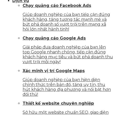
Dịch vụ
Chạy quảng cáo Facebook Ads
Giúp doanh nghiệp của bạn tiếp cận đúng
khách hàng, tăng tương tác mạnh mẽ và
bứt phá doanh số vượt trội trên mạng xã
hội lớn nhất hành tinh!
Chạy quảng cáo Google Ads
Giải pháp đưa doanh nghiệp của bạn lên
top Google nhanh chóng, tiếp cận đúng
khách hàng mục tiêu và bứt phá doanh thu
vượt trội mỗi ngày!
Xác minh vị trí Google Maps
Giúp doanh nghiệp của bạn hiện diện
chính thức trên bản đồ, tăng uy tín, thu
hút khách hàng địa phương và nổi bật hơn
đối thủ!
Thiết kế website chuyên nghiệp
Sở hữu một website chuẩn SEO, giao diện