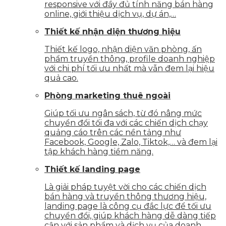
responsive với đầy đủ tính năng bán hàng
online, giới thiệu dịch vụ, dự án,…
Thiết kế nhận diện thương hiệu
Thiết kế logo, nhận diện văn phòng, ấn
phẩm truyền thông, profile doanh nghiệp
với chi phí tối ưu nhất mà vẫn đem lại hiệu
quả cao.
Phòng marketing thuê ngoài
Giúp tối ưu ngân sách, từ đó nâng mức
chuyển đổi tối đa với các chiến dịch chạy
quảng cáo trên các nền tảng như
Facebook, Google, Zalo, Tiktok,… và đem lại
tập khách hàng tiềm năng.
Thiết kế landing page
Là giải pháp tuyệt vời cho các chiến dịch
bán hàng và truyền thông thương hiệu,
landing page là công cụ đắc lực để tối ưu
chuyển đổi, giúp khách hàng dễ dàng tiếp
cận với sản phẩm và dịch vụ của doanh