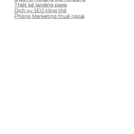
Thiết kế landing page
Dịch vụ SEO tổng thể
Phòng Marketing thuê ngoài
THÔNG TIN LIÊN HỆ
Tầng 2, 113 Yên Thế, Hoà An, Cẩm Lệ, Đà Nẵng
0937.374.844
info@skytech.company
Hotline
0986.413.xxx - 0937.374.844