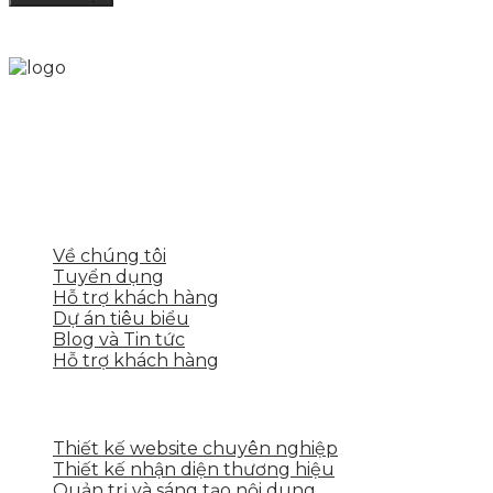
Skytech cung cấp giải pháp Digital Marketing tổng
thể, toàn diện giúp doanh nghiệp xây dựng một
thương hiệu mạnh và bán hàng hiệu quả trên các
nền tảng số cho nhiều lĩnh vực kinh doanh
LIÊN KẾT NHANH
Về chúng tôi
Tuyển dụng
Hỗ trợ khách hàng
Dự án tiêu biểu
Blog và Tin tức
Hỗ trợ khách hàng
DỊCH VỤ CỦA SKYTECH
Thiết kế website chuyên nghiệp
Thiết kế nhận diện thương hiệu
Quản trị và sáng tạo nội dung