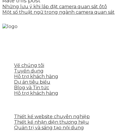
Rate this post
Những lưu ý khi lắp đặt camera quan sát ôtô
Một số thuật ngữ trong ngành camera quan sát
Skytech cung cấp giải pháp Digital Marketing tổng t
tảng số cho nhiều lĩnh vực kinh doanh
LIÊN KẾT NHANH
Về chúng tôi
Tuyển dụng
Hỗ trợ khách hàng
Dự án tiêu biểu
Blog và Tin tức
Hỗ trợ khách hàng
DỊCH VỤ CỦA SKYTECH
Thiết kế website chuyên nghiệp
Thiết kế nhận diện thương hiệu
Quản trị và sáng tạo nội dung