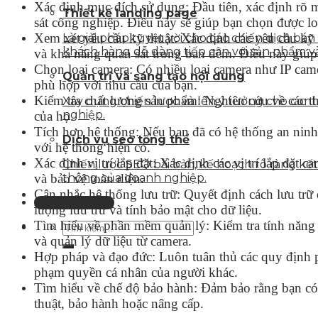
Xác định mục đích sử dụng: Đầu tiên, xác định rõ mụ
Thiết kế landing page
sát công nghiệp. Điều này sẽ giúp bạn chọn được lo
Xem xét yêu cầu kỹ thuật: Xác định các yêu cầu kỹ 
Là giải pháp tuyệt vời cho các chiến dịch bá
khách hàng dễ dàng tiếp cận với sản phẩm v
và khả năng quan sát trong ban đêm. Điều này giú
Chọn loại camera: Có nhiều loại camera như IP came
Quản trị và sáng tạo nội dung
phù hợp với nhu cầu của bạn.
Kiểm tra chất lượng sản phẩm: Nghiên cứu về các th
Xây dựng chiến lược và lên ý tưởng cho con
nghiệp.
của họ.
Tích hợp hệ thống: Nếu bạn đã có hệ thống an ninh
Dịch vụ seo tổng thể
với hệ thống hiện có.
Xác định vị trí lắp đặt: Xác định các vị trí lắp đặt
Chiến lược SEO bài bản, kế hoạch rõ ràng k
thông của doanh nghiệp.
và bảo vệ toàn diện.
Cân nhắc hệ thống lưu trữ: Quyết định cách lưu trữ
Liên hệ tư vấn
lượng lưu trữ và tính bảo mật cho dữ liệu.
Tìm hiểu về phần mềm quản lý: Kiểm tra tính năng
và quản lý dữ liệu từ camera.
Hợp pháp và đạo đức: Luôn tuân thủ các quy định p
phạm quyền cá nhân của người khác.
Tìm hiểu về chế độ bảo hành: Đảm bảo rằng bạn có h
thuật, bảo hành hoặc nâng cấp.