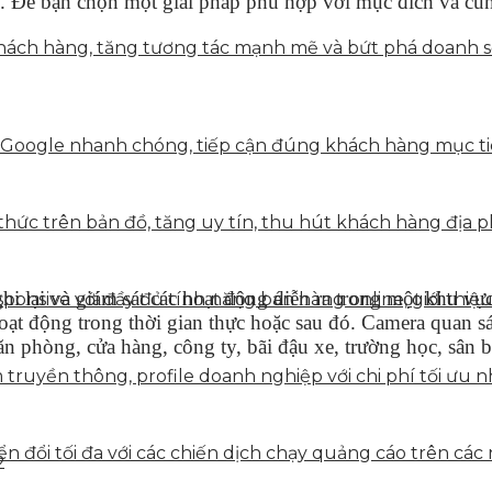
au. Để bạn chọn một giải pháp phù hợp với mục đích và c
ách hàng, tăng tương tác mạnh mẽ và bứt phá doanh số 
 Google nhanh chóng, tiếp cận đúng khách hàng mục tiê
hức trên bản đồ, tăng uy tín, thu hút khách hàng địa p
ghi lại và giám sát các hoạt động diễn ra trong một khu vự
onsive với đầy đủ tính năng bán hàng online, giới thiệu
 hoạt động trong thời gian thực hoặc sau đó. Camera quan 
ăn phòng, cửa hàng, công ty, bãi đậu xe, trường học, sân 
truyền thông, profile doanh nghiệp với chi phí tối ưu n
 đổi tối đa với các chiến dịch chạy quảng cáo trên các 