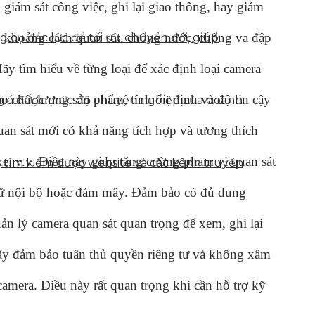
giám sát công việc, ghi lại giao thông, hay giám
h, khoảng cách quan sát, chống nước, chống va đập
g cụ đắc lực để tối ưu chuyển đổi, giúp
y tìm hiểu về từng loại để xác định loại camera
o chất lượng sản phẩm, tính ổn định và độ tin cậy
h giá được mức độ chuyên nghiệp của doanh
an sát mới có khả năng tích hợp và tương thích
u xe, v.v. Điều này giúp tăng cường phạm vi quan sát
g tìm kiếm được website và các kênh truyền
 trữ nội bộ hoặc đám mây. Đảm bảo có đủ dung
 lý camera quan sát quan trọng để xem, ghi lại
Hãy đảm bảo tuân thủ quyền riêng tư và không xâm
amera. Điều này rất quan trọng khi cần hỗ trợ kỹ