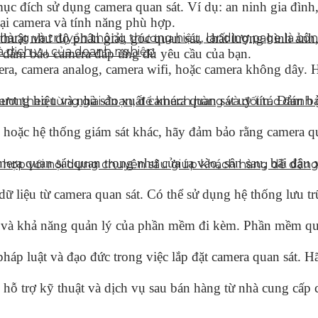
c đích sử dụng camera quan sát. Ví dụ: an ninh gia đình, 
ại camera và tính năng phù hợp.
thuật như độ phân giải, góc quan sát, chất lượng hình ản
n hàng và truyền thông thương hiệu, landing page là côn
à dịch vụ của doanh nghiệp
p đảm bảo camera đáp ứng đủ yêu cầu của bạn.
ra, camera analog, camera wifi, hoặc camera không dây. Hã
ương hiệu và nhà sản xuất camera quan sát uy tín. Đảm bả
tent theo từng giai đoạn, để khách hàng và đối tác đán
 hoặc hệ thống giám sát khác, hãy đảm bảo rằng camera qu
 camera quan sát quan trọng như cửa ra vào, sân sau, bãi đậ
ết hợp với nội dung chuyên sâu giúp khách hàng dễ dàn
 dữ liệu từ camera quan sát. Có thể sử dụng hệ thống lưu
 và khả năng quản lý của phần mềm đi kèm. Phần mềm quản
háp luật và đạo đức trong việc lắp đặt camera quan sát. 
ỗ trợ kỹ thuật và dịch vụ sau bán hàng từ nhà cung cấp c