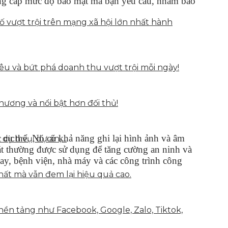
ung cấp mức độ bảo mật mà bạn yêu cầu, nhằm bảo
vượt trội trên mạng xã hội lớn nhất hành
u và bứt phá doanh thu vượt trội mỗi ngày!
hương và nổi bật hơn đối thủ!
c cụ thể. Nó có khả năng ghi lại hình ảnh và âm
 dịch vụ, dự án,…
sát thường được sử dụng để tăng cường an ninh và
bay, bệnh viện, nhà máy và các công trình công
hất mà vẫn đem lại hiệu quả cao.
nền tảng như Facebook, Google, Zalo, Tiktok,