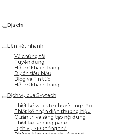
Email
webdemo@gmail.com
Địa chỉ
Số 25 DV1 – Nguyễn Khắc Hạnh – KĐT Mỗ Lao – Q.Hà Đ
Liên kết nhanh
Về chúng tôi
Tuyển dụng
Hỗ trợ khách hàng
Dự án tiêu biểu
Blog và Tin tức
Hỗ trợ khách hàng
Dịch vụ của Skytech
Thiết kế website chuyên nghiệp
Thiết kế nhận diện thương hiệu
Quản trị và sáng tạo nội dung
Thiết kế landing page
Dịch vụ SEO tổng thể