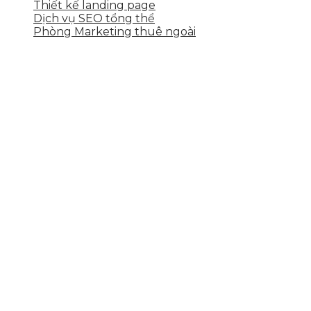
Thiết kế landing page
Dịch vụ SEO tổng thể
Phòng Marketing thuê ngoài
THÔNG TIN LIÊN HỆ
Tầng 2, 113 Yên Thế, Hoà An, Cẩm Lệ, Đà Nẵng
0937.374.844
info@skytech.company
Hotline
0986.413.xxx - 0937.374.844