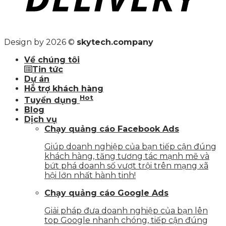
Design by 2026 ©
skytech.company
Về chúng tôi
Tin tức
Dự án
Hỗ trợ khách hàng
Hot
Tuyển dụng
Blog
Dịch vụ
Chạy quảng cáo Facebook Ads
Giúp doanh nghiệp của bạn tiếp cận đúng
khách hàng, tăng tương tác mạnh mẽ và
bứt phá doanh số vượt trội trên mạng xã
hội lớn nhất hành tinh!
Chạy quảng cáo Google Ads
Giải pháp đưa doanh nghiệp của bạn lên
top Google nhanh chóng, tiếp cận đúng