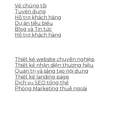
Về chúng tôi
Tuyển dụng
Hỗ trợ khách hàng
Dự án tiêu biểu
Blog và Tin tức
Hỗ trợ khách hàng
DỊCH VỤ CỦA SKYTECH
Thiết kế website chuyên nghiệp
Thiết kế nhận diện thương hiệu
Quản trị và sáng tạo nội dung
Thiết kế landing page
Dịch vụ SEO tổng thể
Phòng Marketing thuê ngoài
THÔNG TIN LIÊN HỆ
Tầng 2, 113 Yên Thế, Hoà An, Cẩm Lệ, Đà Nẵng