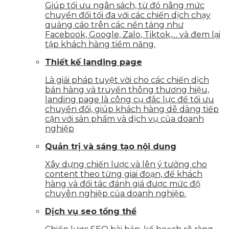
Giúp tối ưu ngân sách, từ đó nâng mức
chuyển đổi tối đa với các chiến dịch chạy
quảng cáo trên các nền tảng như
Facebook, Google, Zalo, Tiktok,… và đem lại
tập khách hàng tiềm năng.
Thiết kế landing page
Là giải pháp tuyệt vời cho các chiến dịch
bán hàng và truyền thông thương hiệu,
landing page là công cụ đắc lực để tối ưu
chuyển đổi, giúp khách hàng dễ dàng tiếp
cận với sản phẩm và dịch vụ của doanh
nghiệp
Quản trị và sáng tạo nội dung
Xây dựng chiến lược và lên ý tưởng cho
content theo từng giai đoạn, để khách
hàng và đối tác đánh giá được mức độ
chuyên nghiệp của doanh nghiệp.
Dịch vụ seo tổng thể