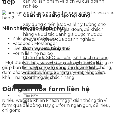
tiếp
cận với sản phẩm và dịch vụ của doanh
nghiệp
Quản trị và sáng tạo nội dung
Xây dựng chiến lược và lên ý tưởng cho
Nên thêm các kênh như:
content theo từng giai đoạn, để khách
hàng và đối tác đánh giá được mức độ
Zalo chat trực tuyến
chuyên nghiệp của doanh nghiệp.
Facebook Messenger
Live chat (Tawk.to, Subiz…)
Dịch vụ seo tổng thể
Form liên hệ nội bộ
Chiến lược SEO bài bản, kế hoạch rõ ràng
Một đơn vị thiết kế web chuyên nghiệp Đà Nẵng sẽ
kết hợp với nội dung chuyên sâu giúp
giúp bạn tích hợp những công cụ này nhanh chóng,
khách hàng dễ dàng tìm kiếm được
đảm bảo website không bị nặng nhưng vẫn tối ưu
website và các kênh truyền thông của
khả năng kết nối với khách hàng.
doanh nghiệp.
Liên hệ tư vấn
Đơn giản hóa form liên hệ
Nhiều website khiến khách “ngại” điền thông tin vì
form quá dài dòng. Hãy giữ form ngắn gọn, dễ hiểu,
chỉ gồm: