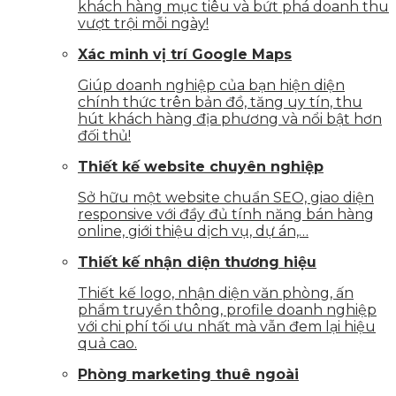
khách hàng mục tiêu và bứt phá doanh thu
vượt trội mỗi ngày!
Xác minh vị trí Google Maps
Giúp doanh nghiệp của bạn hiện diện
chính thức trên bản đồ, tăng uy tín, thu
hút khách hàng địa phương và nổi bật hơn
đối thủ!
Thiết kế website chuyên nghiệp
Sở hữu một website chuẩn SEO, giao diện
responsive với đầy đủ tính năng bán hàng
online, giới thiệu dịch vụ, dự án,…
Thiết kế nhận diện thương hiệu
Thiết kế logo, nhận diện văn phòng, ấn
phẩm truyền thông, profile doanh nghiệp
với chi phí tối ưu nhất mà vẫn đem lại hiệu
quả cao.
Phòng marketing thuê ngoài