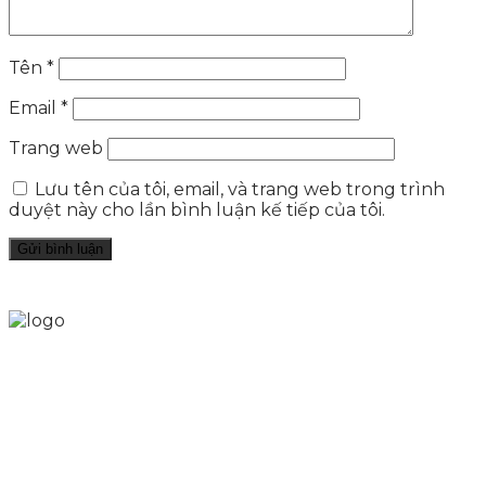
Tên
*
Email
*
Trang web
Lưu tên của tôi, email, và trang web trong trình
duyệt này cho lần bình luận kế tiếp của tôi.
Skytech cung cấp giải pháp Digital Marketing tổng
thể, toàn diện giúp doanh nghiệp xây dựng một
thương hiệu mạnh và bán hàng hiệu quả trên các
nền tảng số cho nhiều lĩnh vực kinh doanh
LIÊN KẾT NHANH