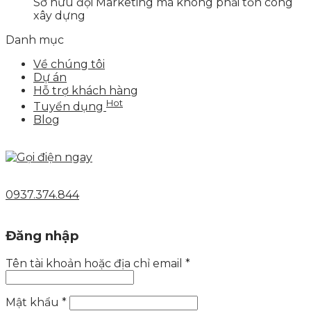
Sở hữu đội Marketing mà không phải tốn công
xây dựng
Danh mục
Về chúng tôi
Dự án
Hỗ trợ khách hàng
Hot
Tuyển dụng
Blog
0937.374.844
Đăng nhập
Tên tài khoản hoặc địa chỉ email
*
Mật khẩu
*