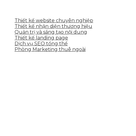
DỊCH VỤ CỦA SKYTECH
Thiết kế website chuyên nghiệp
Thiết kế nhận diện thương hiệu
Quản trị và sáng tạo nội dung
Thiết kế landing page
Dịch vụ SEO tổng thể
Phòng Marketing thuê ngoài
THÔNG TIN LIÊN HỆ
Tầng 2, 113 Yên Thế, Hoà An, Cẩm Lệ, Đà Nẵng
0937.374.844
info@skytech.company