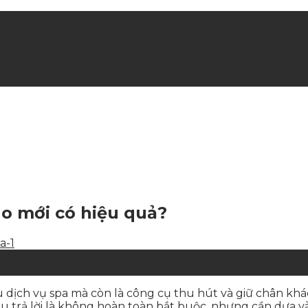
hè
o mới có hiệu quả?
hiệu dịch vụ spa mà còn là công cụ thu hút và giữ chân k
 trả lời là không hoàn toàn bắt buộc, nhưng cần dựa vào