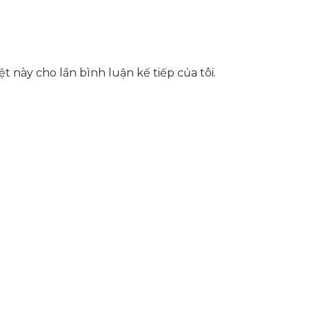
t này cho lần bình luận kế tiếp của tôi.
hể, toàn diện giúp doanh nghiệp xây dựng một thương h