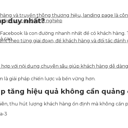
n hàng và truyền thông thương hiệu, landing page là côn
áp duy nhất?
à dịch vụ của doanh nghiệp
Facebook là con đường nhanh nhất để có khách hàng. Tu
ả cao.
tent theo từng giai đoạn, để khách hàng và đối tác đán
ết hợp với nội dung chuyên sâu giúp khách hàng dễ dàn
 là giải pháp chiến lược và bền vững hơn.
áp tăng hiệu quả không cần quảng
iên, thu hút lượng khách hàng ổn định mà không cần p