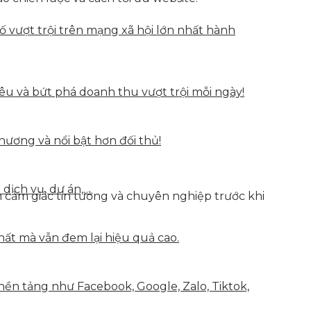
vượt trội trên mạng xã hội lớn nhất hành
u và bứt phá doanh thu vượt trội mỗi ngày!
hương và nổi bật hơn đối thủ!
 dịch vụ, dự án,…
n cảm giác tin tưởng và chuyên nghiệp trước khi
hất mà vẫn đem lại hiệu quả cao.
nền tảng như Facebook, Google, Zalo, Tiktok,