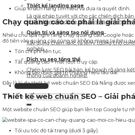
Thiết kế landing page
Giúp khách hàng tìm hiểu và đưa ra quyết định.
Là giải pháp tuyệt vời cho các chiến dịch bá
Chạy quảng cáo có phải là giải ph
khách hàng dễ dàng tiếp cận với sản phẩm v
Quản trị và sáng tạo nội dung
Nhiều chủ spa nghĩ rằng chạy quảng cáo Google hoặc 
đổ tiền vào quảng cáo cũng sẽ không mang lại hiệu qu
Xây dựng chiến lược và lên ý tưởng cho con
nghiệp.
Tốn chi phí liên tục.
Dịch vụ seo tổng thể
Tắt quảng cáo = mất lượt truy cập.
Chiến lược SEO bài bản, kế hoạch rõ ràng k
Không tạo được giá trị thương hiệu lâu dài.
thông của doanh nghiệp.
Đây là lý do thiết kế web chuẩn SEO Đà Nẵng được xem
Liên hệ tư vấn
Thiết kế web chuẩn SEO – Giải ph
Một website chuẩn SEO giúp bạn lên top Google tự nh
Tối ưu tốc độ tải trang (dưới 3 giây).