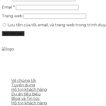
Email
*
Trang web
Lưu tên của tôi, email, và trang web trong trình duyệ
Skytech cung cấp giải pháp Digital Marketing tổng t
tảng số cho nhiều lĩnh vực kinh doanh
LIÊN KẾT NHANH
Về chúng tôi
Tuyển dụng
Hỗ trợ khách hàng
Dự án tiêu biểu
Blog và Tin tức
Hỗ trợ khách hàng