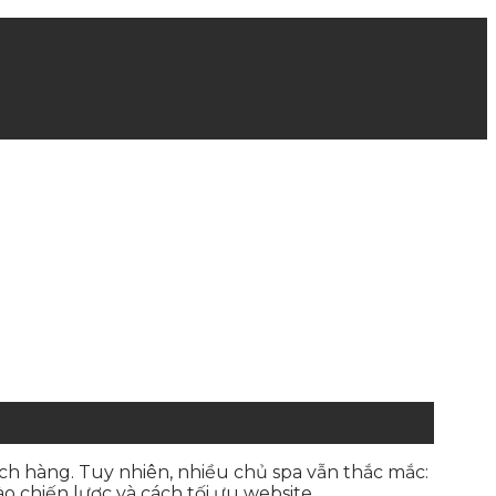
hách hàng. Tuy nhiên, nhiều chủ spa vẫn thắc mắc:
 chiến lược và cách tối ưu website.