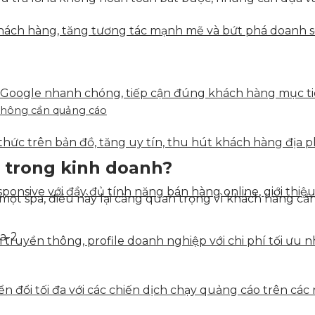
ách hàng, tăng tương tác mạnh mẽ và bứt phá doanh số 
 Google nhanh chóng, tiếp cận đúng khách hàng mục tiê
 không cần quảng cáo
hức trên bản đồ, tăng uy tín, thu hút khách hàng địa p
g trong kinh doanh?
onsive với đầy đủ tính năng bán hàng online, giới thiệu
 một spa, điều này lại càng quan trọng vì khách hàng cầ
truyền thông, profile doanh nghiệp với chi phí tối ưu n
 đổi tối đa với các chiến dịch chạy quảng cáo trên các 