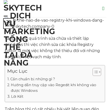
Skip
to
content
20
Th10
Vâng, trong quá trình sửa chữa và thiết lập
Windows thì việc chỉnh sửa các khóa Registry
Editor là một việc không thể thiếu đối với những
bạn thích vọc vạch máy tính.
Mục Lục
Cần chuẩn bị những gì ?
Hướng dẫn truy cập vào Regedit khi không vào
được Windows
Lời Kết
Trên blog thì có rất nhiều bài viết liên quan đến