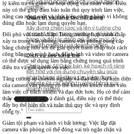
cận với sản phẩm và dịch vụ của doanh
lý kiểm tra và giám sát hoạt động của nhân viên. Điều
nghiệp
này có thể giúp đảm bảo tuân thủ quy trình làm việc,
nâng cao năng suất và phát hiện những hành vi không
Quản trị và sáng tạo nội dung
đúng đắn hoặc lạm dụng quyền hạn.
Xây dựng chiến lược và lên ý tưởng cho
content theo từng giai đoạn, để khách
Đối phó với tranh chấp: Trong trường hợp tranh chấp
hàng và đối tác đánh giá được mức độ
xảy ra trong văn phòng, camera văn phòng cung cấp
chuyên nghiệp của doanh nghiệp.
bằng chứng hữu ích để giải quyết tranh chấp một cách
công bằng và minh bạch. Hình ảnh và video từ camera
Dịch vụ seo tổng thể
có thể được sử dụng làm bằng chứng trong quá trình
Chiến lược SEO bài bản, kế hoạch rõ ràng
điều tra và giải quyết vụ việc.
kết hợp với nội dung chuyên sâu giúp
khách hàng dễ dàng tìm kiếm được
Tăng cường sự chuyên nghiệp và đạo đức: Sự hiện diện
website và các kênh truyền thông của
của camera văn phòng có thể khuyến khích nhân viên
doanh nghiệp.
làm việc có trách nhiệm và đạo đức hơn. Họ có thể cảm
thấy được quan sát và đánh giá, điều này có thể thúc
Liên hệ tư vấn
đẩy họ thể hiện tốt và tuân thủ quy tắc và quy định
công ty.
Giảm tội phạm và hành vi bất lương: Việc lắp đặt
camera văn phòng có thể đóng vai trò ngăn chặn và