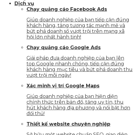
Dịch vụ
Chạy quảng cáo Facebook Ads
Giúp doanh nghiệp của bạn tiếp cận đúng
khách hàng, tăng tương tác mạnh mẽ và
bứt phá doanh số vượt trội trên mạng xã
hội lớn nhất hành tinh!
Chạy quảng cáo Google Ads
Giải pháp đưa doanh nghiệp của bạn lên
top Google nhanh chóng, tiếp cận đúng
khách hàng mục tiêu và bứt phá doanh thu
vượt trội mỗi ngày!
Xác minh vị trí Google Maps
Giúp doanh nghiệp của bạn hiện diện
chính thức trên bản đồ, tăng uy tín, thu
hút khách hàng địa phương và nổi bật hơn
đối thủ!
Thiết kế website chuyên nghiệp
Sở hữu một website chuẩn SEO, giao diện