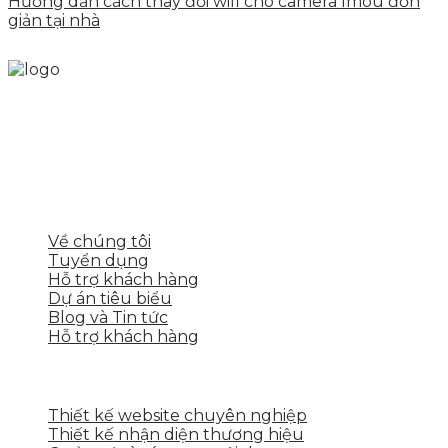
Hướng dẫn cách thay đổi wifi cho camera Imou đơn
giản tại nhà
Skytech cung cấp giải pháp Digital Marketing tổng
thể, toàn diện giúp doanh nghiệp xây dựng một
thương hiệu mạnh và bán hàng hiệu quả trên các
nền tảng số cho nhiều lĩnh vực kinh doanh
LIÊN KẾT NHANH
Về chúng tôi
Tuyển dụng
Hỗ trợ khách hàng
Dự án tiêu biểu
Blog và Tin tức
Hỗ trợ khách hàng
DỊCH VỤ CỦA SKYTECH
Thiết kế website chuyên nghiệp
Thiết kế nhận diện thương hiệu