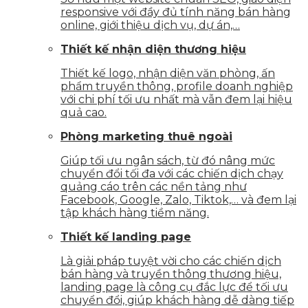
responsive với đầy đủ tính năng bán hàng
online, giới thiệu dịch vụ, dự án,…
Thiết kế nhận diện thương hiệu
Thiết kế logo, nhận diện văn phòng, ấn
phẩm truyền thông, profile doanh nghiệp
với chi phí tối ưu nhất mà vẫn đem lại hiệu
quả cao.
Phòng marketing thuê ngoài
Giúp tối ưu ngân sách, từ đó nâng mức
chuyển đổi tối đa với các chiến dịch chạy
quảng cáo trên các nền tảng như
Facebook, Google, Zalo, Tiktok,… và đem lại
tập khách hàng tiềm năng.
Thiết kế landing page
Là giải pháp tuyệt vời cho các chiến dịch
bán hàng và truyền thông thương hiệu,
landing page là công cụ đắc lực để tối ưu
chuyển đổi, giúp khách hàng dễ dàng tiếp