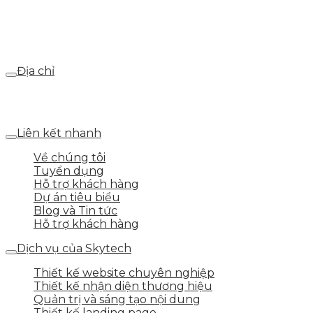
Email
webdemo@gmail.com
Địa chỉ
Số 25 DV1 – Nguyễn Khắc Hạnh – KĐT Mỗ Lao – Q.Hà
Đông – TP.Hà Nội
Liên kết nhanh
Về chúng tôi
Tuyển dụng
Hỗ trợ khách hàng
Dự án tiêu biểu
Blog và Tin tức
Hỗ trợ khách hàng
Dịch vụ của Skytech
Thiết kế website chuyên nghiệp
Thiết kế nhận diện thương hiệu
Quản trị và sáng tạo nội dung
Thiết kế landing page