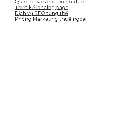
Quản trị và sáng tạo nội dung
Thiết kế landing page
Dịch vụ SEO tổng thể
Phòng Marketing thuê ngoài
THÔNG TIN LIÊN HỆ
Tầng 2, 113 Yên Thế, Hoà An, Cẩm Lệ, Đà Nẵng
0937.374.844
info@skytech.company
Hotline
0986.413.xxx - 0937.374.844