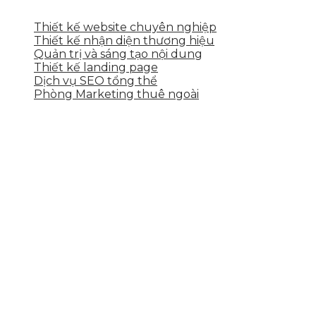
Thiết kế website chuyên nghiệp
Thiết kế nhận diện thương hiệu
Quản trị và sáng tạo nội dung
Thiết kế landing page
Dịch vụ SEO tổng thể
Phòng Marketing thuê ngoài
THÔNG TIN LIÊN HỆ
Tầng 2, 113 Yên Thế, Hoà An, Cẩm Lệ, Đà Nẵng
0937.374.844
info@skytech.company