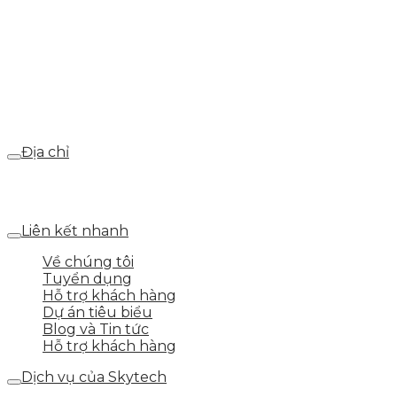
Hotline
0986.413.xxx - 0937.374.844
Email
webdemo@gmail.com
Địa chỉ
Số 25 DV1 – Nguyễn Khắc Hạnh – KĐT Mỗ Lao – Q.Hà
Đông – TP.Hà Nội
Liên kết nhanh
Về chúng tôi
Tuyển dụng
Hỗ trợ khách hàng
Dự án tiêu biểu
Blog và Tin tức
Hỗ trợ khách hàng
Dịch vụ của Skytech