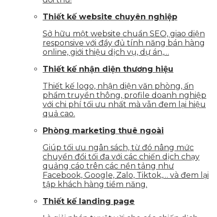
Thiết kế website chuyên nghiệp
Sở hữu một website chuẩn SEO, giao diện
responsive với đầy đủ tính năng bán hàng
online, giới thiệu dịch vụ, dự án,…
Thiết kế nhận diện thương hiệu
Thiết kế logo, nhận diện văn phòng, ấn
phẩm truyền thông, profile doanh nghiệp
với chi phí tối ưu nhất mà vẫn đem lại hiệu
quả cao.
Phòng marketing thuê ngoài
Giúp tối ưu ngân sách, từ đó nâng mức
chuyển đổi tối đa với các chiến dịch chạy
quảng cáo trên các nền tảng như
Facebook, Google, Zalo, Tiktok,… và đem lại
tập khách hàng tiềm năng.
Thiết kế landing page