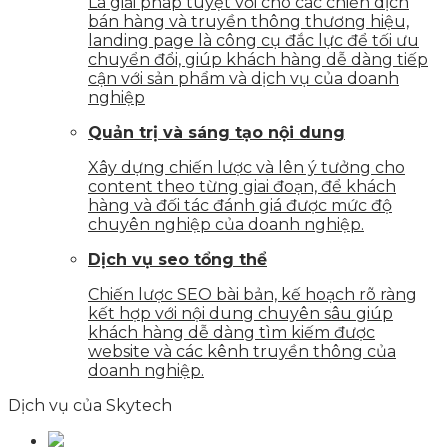
Là giải pháp tuyệt vời cho các chiến dịch
bán hàng và truyền thông thương hiệu,
landing page là công cụ đắc lực để tối ưu
chuyển đổi, giúp khách hàng dễ dàng tiếp
cận với sản phẩm và dịch vụ của doanh
nghiệp
Quản trị và sáng tạo nội dung
Xây dựng chiến lược và lên ý tưởng cho
content theo từng giai đoạn, để khách
hàng và đối tác đánh giá được mức độ
chuyên nghiệp của doanh nghiệp.
Dịch vụ seo tổng thể
Chiến lược SEO bài bản, kế hoạch rõ ràng
kết hợp với nội dung chuyên sâu giúp
khách hàng dễ dàng tìm kiếm được
website và các kênh truyền thông của
doanh nghiệp.
Dịch vụ của Skytech