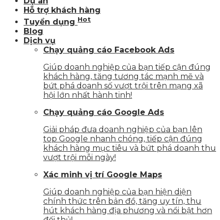
Dự án
Hỗ trợ khách hàng
Hot
Tuyển dụng
Blog
Dịch vụ
Chạy quảng cáo Facebook Ads
Giúp doanh nghiệp của bạn tiếp cận đúng
khách hàng, tăng tương tác mạnh mẽ và
bứt phá doanh số vượt trội trên mạng xã
hội lớn nhất hành tinh!
Chạy quảng cáo Google Ads
Giải pháp đưa doanh nghiệp của bạn lên
top Google nhanh chóng, tiếp cận đúng
khách hàng mục tiêu và bứt phá doanh thu
vượt trội mỗi ngày!
Xác minh vị trí Google Maps
Giúp doanh nghiệp của bạn hiện diện
chính thức trên bản đồ, tăng uy tín, thu
hút khách hàng địa phương và nổi bật hơn
đối thủ!