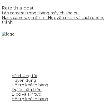
Rate this post
Lắp camera trong tháng máy chung cư
Hack camera gia đình – Nguyên nhân và cách phòng
tránh
Skytech cung cấp giải pháp Digital Marketing tổng
thể, toàn diện giúp doanh nghiệp xây dựng một
thương hiệu mạnh và bán hàng hiệu quả trên các
nền tảng số cho nhiều lĩnh vực kinh doanh
LIÊN KẾT NHANH
Về chúng tôi
Tuyển dụng
Hỗ trợ khách hàng
Dự án tiêu biểu
Blog và Tin tức
Hỗ trợ khách hàng
DỊCH VỤ CỦA SKYTECH