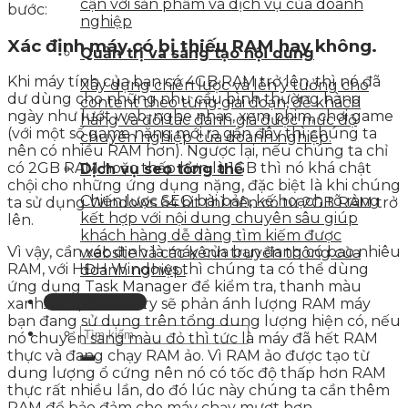
cận với sản phẩm và dịch vụ của doanh
bước:
nghiệp
Xác định máy có bị thiếu RAM hay không.
Quản trị và sáng tạo nội dung
Khi máy tính của bạn có 4GB RAM trở lên, thì nó đã
Xây dựng chiến lược và lên ý tưởng cho
dư dùng cho những nhu cầu bình thường hàng
content theo từng giai đoạn, để khách
ngày như lướt web, nghe nhạc, xem phim, chơi game
hàng và đối tác đánh giá được mức độ
(với một số game nặng mới ra gần đây thì chúng ta
chuyên nghiệp của doanh nghiệp.
nên có nhiều RAM hơn). Ngược lại, nếu chúng ta chỉ
có 2GB RAM hoặc thấp hơn là 1GB thì nó khá chật
Dịch vụ seo tổng thể
chội cho những ứng dụng nặng, đặc biệt là khi chúng
Chiến lược SEO bài bản, kế hoạch rõ ràng
ta sử dụng Windows 64 bit thì nên có từ 2GB RAM trở
kết hợp với nội dung chuyên sâu giúp
lên.
khách hàng dễ dàng tìm kiếm được
Vì vậy, cần xác định là máy của bạn đang có bao nhiêu
website và các kênh truyền thông của
RAM, với HĐH Windows thì chúng ta có thể dùng
doanh nghiệp.
ứng dụng Task Manager để kiểm tra, thanh màu
Liên hệ tư vấn
xanh ở mục Memory sẽ phản ánh lượng RAM máy
bạn đang sử dụng trên tổng dung lượng hiện có, nếu
nó chuyển sang màu đỏ thì tức là máy đã hết RAM
thực và đang chạy RAM ảo. Vì RAM ảo được tạo từ
dung lượng ổ cứng nên nó có tốc độ thấp hơn RAM
thực rất nhiều lần, do đó lúc này chúng ta cần thêm
RAM để bảo đảm cho máy chạy mượt hơn.