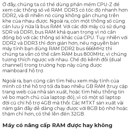
​Ở đây, chúng ta có thể dùng phần mềm CPU-Z để
xem các thông số về RAM. DDR3 có tốc độ nhanh hơn
DDR2, và dĩ nhiên nó cũng không gắn chung trên
khe của nhau được. Ngoài ra, còn một thông số cũng
cần lưu ý nữa là bus RAM. Với các đời máy cũ sử dụng
SDR và DDR1, bus RAM khá quan trọng vì nó cần
đồng bộ với các thông số khác của CPU. Tuy nhiên với
DDR2 và DDR3 thì đơn giản hơn, nếu nguyên bản
máy tính bạn dùng RAM DDR2 bus 666MHz thì
chúng ta vẫn có thể cắm RAM bus 800MHz, vì chúng
tương thích ngược với nhau. Chế độ kênh đôi (dual
channel) trong trường hợp này cũng được
mainboard hỗ trợ.
Ngoài ra, bạn cũng cần tìm hiểu xem máy tính của
mình có thể hỗ trợ tối đa bao nhiêu GB RAM (truy cập
trang web của nhà sản xuất, hoặc tìm hiểu thông tin
về bo mạch chủ của laptop đó), vì có một số laptop
đời cũ chỉ hỗ trợ 4GB mà thôi. Các MTXT sản xuất vài
năm gần đây dễ dàng chạy được với 8GB bộ nhớ hoặc
thậm chí hơn, có thể lên đến 32GB.
Máy có nâng cấp RAM được hay không