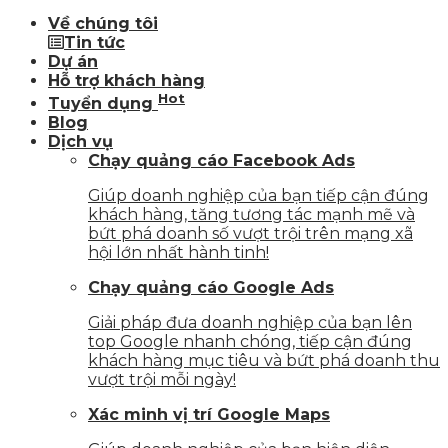
Về chúng tôi
Tin tức
Dự án
Hỗ trợ khách hàng
Hot
Tuyển dụng
Blog
Dịch vụ
Chạy quảng cáo Facebook Ads
Giúp doanh nghiệp của bạn tiếp cận đúng
khách hàng, tăng tương tác mạnh mẽ và
bứt phá doanh số vượt trội trên mạng xã
hội lớn nhất hành tinh!
Chạy quảng cáo Google Ads
Giải pháp đưa doanh nghiệp của bạn lên
top Google nhanh chóng, tiếp cận đúng
khách hàng mục tiêu và bứt phá doanh thu
vượt trội mỗi ngày!
Xác minh vị trí Google Maps