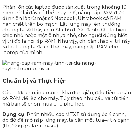
Phần lớn các laptop được sản xuất trong khoảng 10
năm trở lại đây có thể thay thế, nâng cấp RAM được,
dĩ nhiên là trừ một số Netbook, Ultrabook có RAM
hàn chết trên bo mạch. Lật lưng máy lên, thường
chúng ta sẽ thấy có một chỗ được đánh dấu kí hiệu
chip nhỏ hoặc một ô nhựa nhỏ, cho người dùng biết
vị trí đó là nơi lắp RAM. Như vậy, chỉ cần tháo vị trí này
ra là chúng ta đã có thể thay, nâng cấp RAM cho
laptop của mình.
Chuẩn bị và Thực hiện
Các bước chuẩn bị cũng khá đơn giản, đầu tiên ta cần
có RAM để lắp cho máy. Tùy theo nhu cầu và túi tiền
mà bạn sẽ chọn mua cho phù hợp.
Dụng cụ:
Phần nhiều các MTXT sử dụng ốc 4 cạnh,
do đó để mở nắp lưng máy, ta cần một tua-vít 4 cạnh
(thường gọi là vít pake).