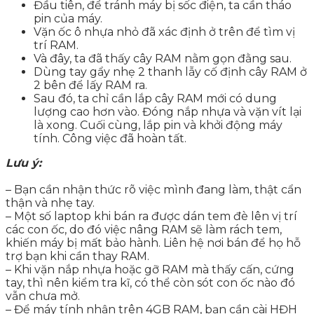
Đầu tiên, để tránh máy bị sốc điện, ta cần tháo
pin của máy.​
Vặn ốc ô nhựa nhỏ đã xác định ở trên để tìm vị
trí RAM.​
Và đây, ta đã thấy cây RAM nằm gọn đằng sau.
Dùng tay gẩy nhẹ 2 thanh lẫy cố định cây RAM ở
2 bên để lấy RAM ra.
Sau đó, ta chỉ cần lắp cây RAM mới có dung
lượng cao hơn vào. Đóng nắp nhựa và vặn vít lại
là xong. Cuối cùng, lắp pin và khởi động máy
tính. Công việc đã hoàn tất.​
Lưu ý:
– Bạn cần nhận thức rõ việc mình đang làm, thật cẩn
thận và nhẹ tay.​
– Một số laptop khi bán ra được dán tem đè lên vị trí
các con ốc, do đó việc nâng RAM sẽ làm rách tem,
khiến máy bị mất bảo hành. Liên hệ nơi bán để họ hỗ
trợ bạn khi cần thay RAM.​
– Khi vặn nắp nhựa hoặc gỡ RAM mà thấy cấn, cứng
tay, thì nên kiểm tra kĩ, có thể còn sót con ốc nào đó
vẫn chưa mở.​
– Để máy tính nhận trên 4GB RAM, bạn cần cài HĐH