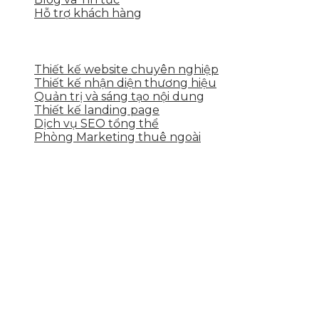
Hỗ trợ khách hàng
DỊCH VỤ CỦA SKYTECH
Thiết kế website chuyên nghiệp
Thiết kế nhận diện thương hiệu
Quản trị và sáng tạo nội dung
Thiết kế landing page
Dịch vụ SEO tổng thể
Phòng Marketing thuê ngoài
THÔNG TIN LIÊN HỆ
Tầng 2, 113 Yên Thế, Hoà An, Cẩm Lệ, Đà Nẵng
0937.374.844
info@skytech.company