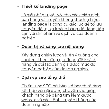
Thiết kế landing page
Là giải pháp tuyệt vời cho các chiến dịch
bán hàng và truyền thông thương hiệu,
landing page là công cụ đắc lực để tối ưu
chuyển đổi, giúp khách hàng dễ dàng tiếp
cận với sản phẩm và dịch vụ của doanh
nghiệp
Quản trị và sáng tạo nội dung
Xây dựng chiến lược và lên ý tưởng cho
content theo từng giai đoạn, để khách
hàng và đối tác đánh giá được mức độ
chuyên nghiệp của doanh nghiệp.
Dịch vụ seo tổng thể
Chiến lược SEO bài bản, kế hoạch rõ ràng
kết hợp với nội dung chuyên sâu giúp
khách hàng dễ dàng tìm kiếm được
website và các kênh truyền thông của
doanh nghiệp.