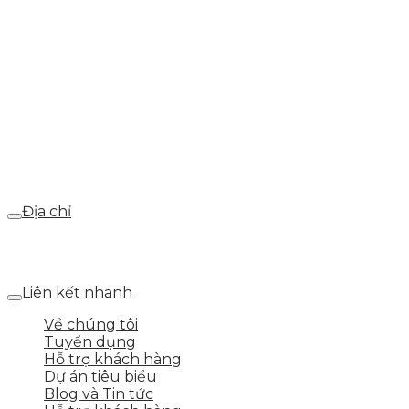
Hotline
0986.413.xxx - 0937.374.844
Email
webdemo@gmail.com
Địa chỉ
Số 25 DV1 – Nguyễn Khắc Hạnh – KĐT Mỗ Lao – Q.Hà
Đông – TP.Hà Nội
Liên kết nhanh
Về chúng tôi
Tuyển dụng
Hỗ trợ khách hàng
Dự án tiêu biểu
Blog và Tin tức