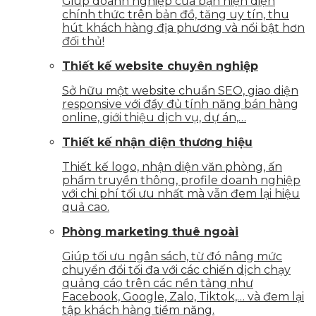
Giúp doanh nghiệp của bạn hiện diện
chính thức trên bản đồ, tăng uy tín, thu
hút khách hàng địa phương và nổi bật hơn
đối thủ!
Thiết kế website chuyên nghiệp
Sở hữu một website chuẩn SEO, giao diện
responsive với đầy đủ tính năng bán hàng
online, giới thiệu dịch vụ, dự án,…
Thiết kế nhận diện thương hiệu
Thiết kế logo, nhận diện văn phòng, ấn
phẩm truyền thông, profile doanh nghiệp
với chi phí tối ưu nhất mà vẫn đem lại hiệu
quả cao.
Phòng marketing thuê ngoài
Giúp tối ưu ngân sách, từ đó nâng mức
chuyển đổi tối đa với các chiến dịch chạy
quảng cáo trên các nền tảng như
Facebook, Google, Zalo, Tiktok,… và đem lại
tập khách hàng tiềm năng.