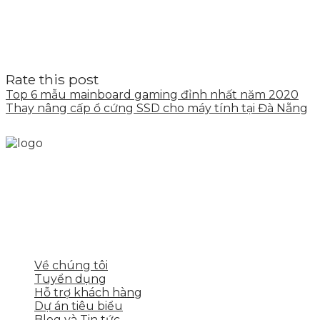
Rate this post
Top 6 mẫu mainboard gaming đỉnh nhất năm 2020
Thay nâng cấp ổ cứng SSD cho máy tính tại Đà Nẵng
Skytech cung cấp giải pháp Digital Marketing tổng
thể, toàn diện giúp doanh nghiệp xây dựng một
thương hiệu mạnh và bán hàng hiệu quả trên các
nền tảng số cho nhiều lĩnh vực kinh doanh
LIÊN KẾT NHANH
Về chúng tôi
Tuyển dụng
Hỗ trợ khách hàng
Dự án tiêu biểu
Blog và Tin tức