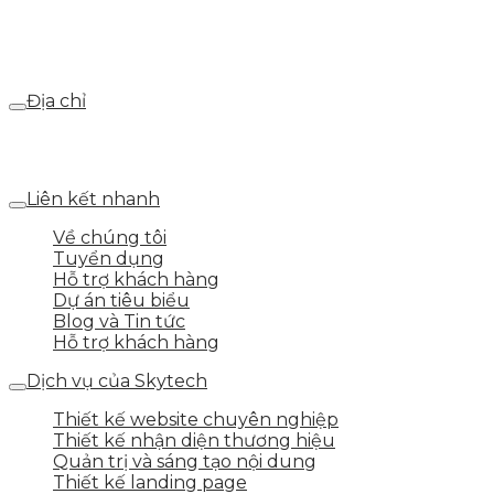
Email
webdemo@gmail.com
Địa chỉ
Số 25 DV1 – Nguyễn Khắc Hạnh – KĐT Mỗ Lao – Q.Hà
Đông – TP.Hà Nội
Liên kết nhanh
Về chúng tôi
Tuyển dụng
Hỗ trợ khách hàng
Dự án tiêu biểu
Blog và Tin tức
Hỗ trợ khách hàng
Dịch vụ của Skytech
Thiết kế website chuyên nghiệp
Thiết kế nhận diện thương hiệu
Quản trị và sáng tạo nội dung
Thiết kế landing page