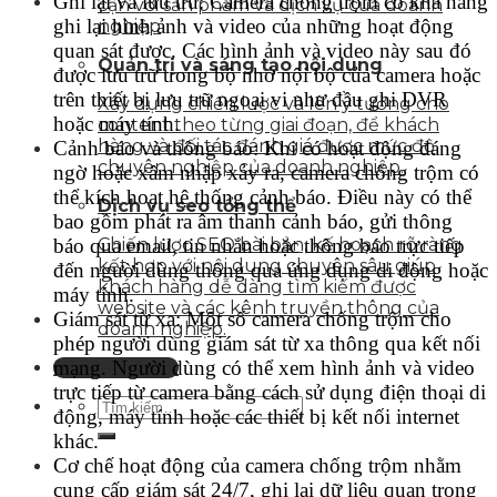
Ghi lại và lưu trữ: Camera chống trộm có khả năng
cận với sản phẩm và dịch vụ của doanh
ghi lại hình ảnh và video của những hoạt động
nghiệp
quan sát được. Các hình ảnh và video này sau đó
Quản trị và sáng tạo nội dung
được lưu trữ trong bộ nhớ nội bộ của camera hoặc
trên thiết bị lưu trữ ngoại vi như đầu ghi DVR
Xây dựng chiến lược và lên ý tưởng cho
hoặc máy tính.
content theo từng giai đoạn, để khách
hàng và đối tác đánh giá được mức độ
Cảnh báo và thông báo: Khi có hoạt động đáng
chuyên nghiệp của doanh nghiệp.
ngờ hoặc xâm nhập xảy ra, camera chống trộm có
thể kích hoạt hệ thống cảnh báo. Điều này có thể
Dịch vụ seo tổng thể
bao gồm phát ra âm thanh cảnh báo, gửi thông
báo qua email, tin nhắn hoặc thông báo trực tiếp
Chiến lược SEO bài bản, kế hoạch rõ ràng
kết hợp với nội dung chuyên sâu giúp
đến người dùng thông qua ứng dụng di động hoặc
khách hàng dễ dàng tìm kiếm được
máy tính.
website và các kênh truyền thông của
Giám sát từ xa: Một số camera chống trộm cho
doanh nghiệp.
phép người dùng giám sát từ xa thông qua kết nối
mạng. Người dùng có thể xem hình ảnh và video
Liên hệ tư vấn
trực tiếp từ camera bằng cách sử dụng điện thoại di
động, máy tính hoặc các thiết bị kết nối internet
khác.
Cơ chế hoạt động của camera chống trộm nhằm
cung cấp giám sát 24/7, ghi lại dữ liệu quan trọng