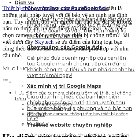
Dịch vụ
Thiết bị chống trộm hay camera chống trộm
đều là
Chạy quảng cáo Facebook Ads
những giải pháp tuyệt vời để bảo vệ an ninh gia đình
Giúp doanh nghiệp của bạn tiếp cận đúng
bạn. Tuy nhiên, đối với người lần đầu lắp đặt sẽ không
khách hàng, tăng tương tác mạnh mẽ và
nắm rõ được ưu nhược điểm của từng loại. Vậy nên
bứt phá doanh số vượt trội trên mạng xã
chọn camera chống trộm hay thiết bị chống trộm? Bài
hội lớn nhất hành tinh!
viết dưới đây
Skytech
sẻ ưu điểm của từng loại bạn
Chạy quảng cáo Google Ads
cùng theo dõi để lựa chọn sản phẩm phù hợp với nhu
cầu nhé.
Giải pháp đưa doanh nghiệp của bạn lên
top Google nhanh chóng, tiếp cận đúng
Mục Lục
khách hàng mục tiêu và bứt phá doanh thu
vượt trội mỗi ngày!
Xác minh vị trí Google Maps
Ưu điểm của camera chống trộm và thiết bị chống
Giúp doanh nghiệp của bạn hiện diện
trộm
chính thức trên bản đồ, tăng uy tín, thu
Camera chống trộm
hút khách hàng địa phương và nổi bật hơn
Thiết bị chống trộm
Nên chọn camera chống trộm hay thiết bị chống
đối thủ!
trộm?
Lời kết
Thiết kế website chuyên nghiệp
Sở hữu một website chuẩn SEO, giao diện