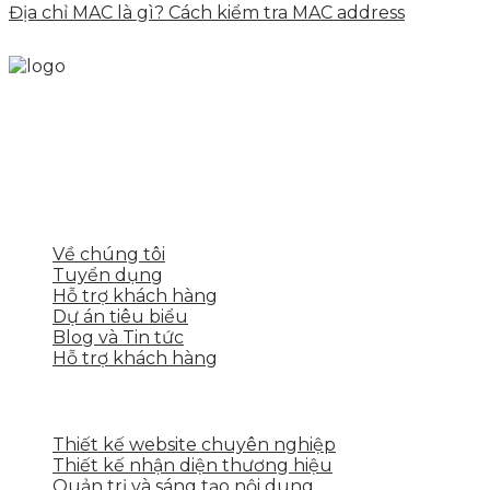
Địa chỉ MAC là gì? Cách kiểm tra MAC address
Skytech cung cấp giải pháp Digital Marketing tổng
thể, toàn diện giúp doanh nghiệp xây dựng một
thương hiệu mạnh và bán hàng hiệu quả trên các
nền tảng số cho nhiều lĩnh vực kinh doanh
LIÊN KẾT NHANH
Về chúng tôi
Tuyển dụng
Hỗ trợ khách hàng
Dự án tiêu biểu
Blog và Tin tức
Hỗ trợ khách hàng
DỊCH VỤ CỦA SKYTECH
Thiết kế website chuyên nghiệp
Thiết kế nhận diện thương hiệu
Quản trị và sáng tạo nội dung