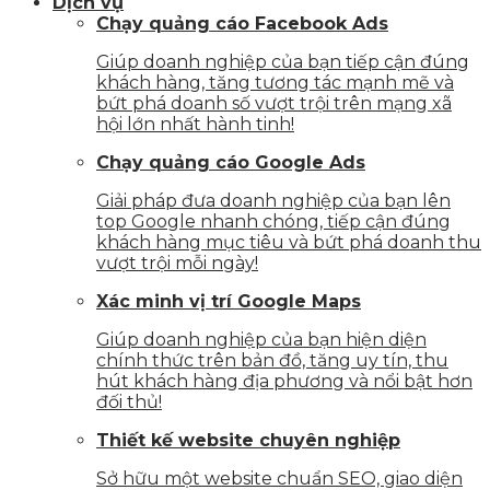
Dịch vụ
Chạy quảng cáo Facebook Ads
Giúp doanh nghiệp của bạn tiếp cận đúng
khách hàng, tăng tương tác mạnh mẽ và
bứt phá doanh số vượt trội trên mạng xã
hội lớn nhất hành tinh!
Chạy quảng cáo Google Ads
Giải pháp đưa doanh nghiệp của bạn lên
top Google nhanh chóng, tiếp cận đúng
khách hàng mục tiêu và bứt phá doanh thu
vượt trội mỗi ngày!
Xác minh vị trí Google Maps
Giúp doanh nghiệp của bạn hiện diện
chính thức trên bản đồ, tăng uy tín, thu
hút khách hàng địa phương và nổi bật hơn
đối thủ!
Thiết kế website chuyên nghiệp
Sở hữu một website chuẩn SEO, giao diện