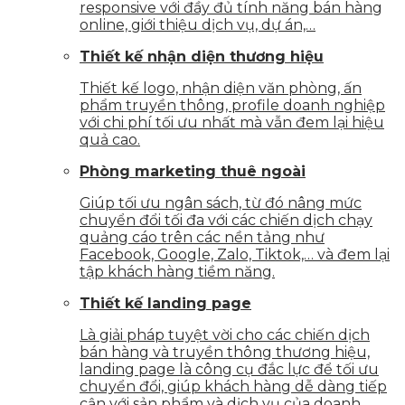
responsive với đầy đủ tính năng bán hàng
online, giới thiệu dịch vụ, dự án,…
Thiết kế nhận diện thương hiệu
Thiết kế logo, nhận diện văn phòng, ấn
phẩm truyền thông, profile doanh nghiệp
với chi phí tối ưu nhất mà vẫn đem lại hiệu
quả cao.
Phòng marketing thuê ngoài
Giúp tối ưu ngân sách, từ đó nâng mức
chuyển đổi tối đa với các chiến dịch chạy
quảng cáo trên các nền tảng như
Facebook, Google, Zalo, Tiktok,… và đem lại
tập khách hàng tiềm năng.
Thiết kế landing page
Là giải pháp tuyệt vời cho các chiến dịch
bán hàng và truyền thông thương hiệu,
landing page là công cụ đắc lực để tối ưu
chuyển đổi, giúp khách hàng dễ dàng tiếp
cận với sản phẩm và dịch vụ của doanh