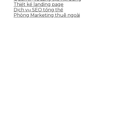
Thiết kế landing page
Dịch vụ SEO tổng thể
Phòng Marketing thuê ngoài
THÔNG TIN LIÊN HỆ
Tầng 2, 113 Yên Thế, Hoà An, Cẩm Lệ, Đà Nẵng
0937.374.844
info@skytech.company
Hotline
0986.413.xxx - 0937.374.844