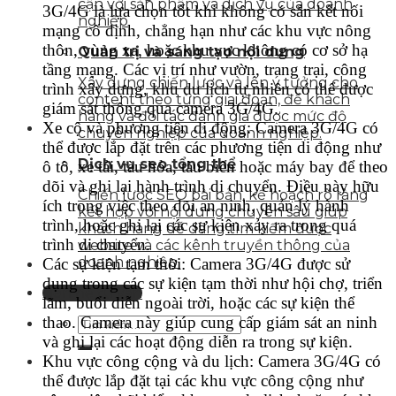
cận với sản phẩm và dịch vụ của doanh
3G/4G là lựa chọn tốt khi không có sẵn kết nối
nghiệp
mạng cố định, chẳng hạn như các khu vực nông
thôn, vùng xa, hoặc khu vực không có cơ sở hạ
Quản trị và sáng tạo nội dung
tầng mạng. Các vị trí như vườn, trang trại, công
Xây dựng chiến lược và lên ý tưởng cho
trình xây dựng, khu du lịch tự nhiên có thể được
content theo từng giai đoạn, để khách
giám sát thông qua camera 3G/4G.
hàng và đối tác đánh giá được mức độ
Xe cộ và phương tiện di động: Camera 3G/4G có
chuyên nghiệp của doanh nghiệp.
thể được lắp đặt trên các phương tiện di động như
Dịch vụ seo tổng thể
ô tô, xe tải, tàu hỏa, tàu biển hoặc máy bay để theo
dõi và ghi lại hành trình di chuyển. Điều này hữu
Chiến lược SEO bài bản, kế hoạch rõ ràng
ích trong việc theo dõi an ninh, quản lý hành
kết hợp với nội dung chuyên sâu giúp
trình, hoặc ghi lại các sự kiện xảy ra trong quá
khách hàng dễ dàng tìm kiếm được
trình di chuyển.
website và các kênh truyền thông của
doanh nghiệp.
Các sự kiện tạm thời: Camera 3G/4G được sử
dụng trong các sự kiện tạm thời như hội chợ, triển
Liên hệ tư vấn
lãm, buổi diễn ngoài trời, hoặc các sự kiện thể
thao. Camera này giúp cung cấp giám sát an ninh
và ghi lại các hoạt động diễn ra trong sự kiện.
Khu vực công cộng và du lịch: Camera 3G/4G có
thể được lắp đặt tại các khu vực công cộng như