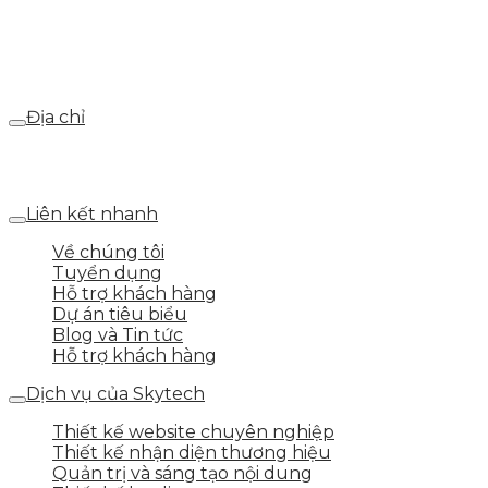
Email
webdemo@gmail.com
Địa chỉ
Số 25 DV1 – Nguyễn Khắc Hạnh – KĐT Mỗ Lao – Q.Hà
Đông – TP.Hà Nội
Liên kết nhanh
Về chúng tôi
Tuyển dụng
Hỗ trợ khách hàng
Dự án tiêu biểu
Blog và Tin tức
Hỗ trợ khách hàng
Dịch vụ của Skytech
Thiết kế website chuyên nghiệp
Thiết kế nhận diện thương hiệu
Quản trị và sáng tạo nội dung