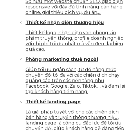
Sở hữu một website chuẩn SEO, giao diện
responsive với đầy đủ tính năng bán hàng
online, giới thiệu dịch vụ, dự án,…
Thiết kế nhận diện thương hiệu
Thiết kế logo, nhận diện văn phòng, ấn
phẩm truyền thông, profile doanh nghiệp
với chi phí tối ưu nhất mà vẫn đem lại hiệu
quả cao.
Phòng marketing thuê ngoài
Giúp tối ưu ngân sách, từ đó nâng mức
chuyển đổi tối đa với các chiến dịch chạy
quảng cáo trên các nền tảng như
Facebook, Google, Zalo, Tiktok,… và đem lại
tập khách hàng tiềm năng.
Thiết kế landing page
Là giải pháp tuyệt vời cho các chiến dịch
bán hàng và truyền thông thương hiệu,
landing page là công cụ đắc lực để tối ưu
chuyển đổi, giúp khách hàng dễ dàng tiếp