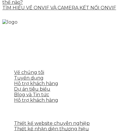
thế nào?
TÌM HIỂU VỀ ONVIF VÀ CAMERA KẾT NỐI ONVIF
Skytech cung cấp giải pháp Digital Marketing tổng
thể, toàn diện giúp doanh nghiệp xây dựng một
thương hiệu mạnh và bán hàng hiệu quả trên các
nền tảng số cho nhiều lĩnh vực kinh doanh
LIÊN KẾT NHANH
Về chúng tôi
Tuyển dụng
Hỗ trợ khách hàng
Dự án tiêu biểu
Blog và Tin tức
Hỗ trợ khách hàng
DỊCH VỤ CỦA SKYTECH
Thiết kế website chuyên nghiệp
Thiết kế nhận diện thương hiệu