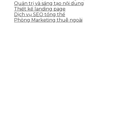
Quản trị và sáng tạo nội dung
Thiết kế landing page
Dịch vụ SEO tổng thể
Phòng Marketing thuê ngoài
THÔNG TIN LIÊN HỆ
Tầng 2, 113 Yên Thế, Hoà An, Cẩm Lệ, Đà Nẵng
0937.374.844
info@skytech.company
Hotline
0986.413.xxx - 0937.374.844