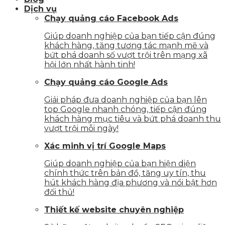
Dịch vụ
Chạy quảng cáo Facebook Ads
Giúp doanh nghiệp của bạn tiếp cận đúng
khách hàng, tăng tương tác mạnh mẽ và
bứt phá doanh số vượt trội trên mạng xã
hội lớn nhất hành tinh!
Chạy quảng cáo Google Ads
Giải pháp đưa doanh nghiệp của bạn lên
top Google nhanh chóng, tiếp cận đúng
khách hàng mục tiêu và bứt phá doanh thu
vượt trội mỗi ngày!
Xác minh vị trí Google Maps
Giúp doanh nghiệp của bạn hiện diện
chính thức trên bản đồ, tăng uy tín, thu
hút khách hàng địa phương và nổi bật hơn
đối thủ!
Thiết kế website chuyên nghiệp