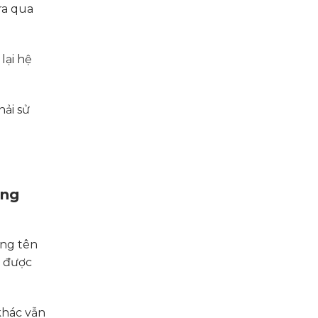
ra qua
lại hệ
hải sử
ụng
ằng tên
a được
khác vẫn