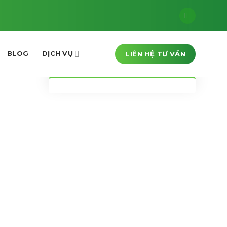
LIÊN HỆ TƯ VẤN
BLOG
DỊCH VỤ