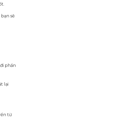
t.
 bạn sẽ
 đi phần
t lại
yển từ