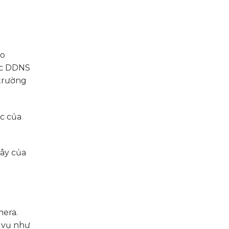
ho
ục DDNS
 trường
úc của
dây của
mera.
 vụ như