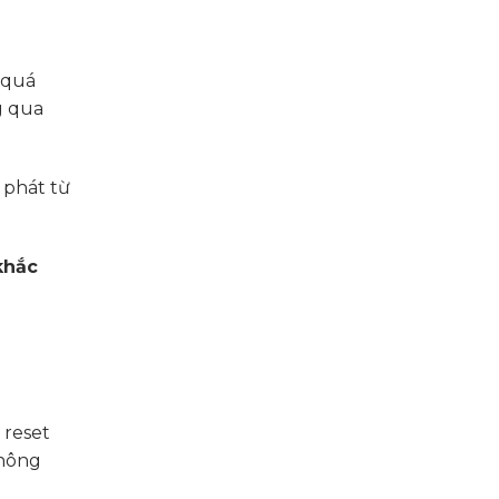
 quá
g qua
 phát từ
khắc
 reset
không