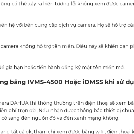
ng có thể xảy ra hiện tượng lỗi không xem được came
iên hệ với bên cung cấp dịch vụ camera. Họ sẽ hỗ trợ cài 
 camera không hỗ trợ tên miền. Điều này sẽ khiến bạn p
để gia hạn hoặc tiến hành đăng ký một tên miền mới.
ng bằng IVMS-4500 Hoặc iDMSS khi sử d
era DAHUA thì thông thường trên điện thoại sẽ xem b
n phí trọn đời, Nếu nhận được thông báo thiết bị chư
hi có sang đèn nguồn đỏ và đèn xanh mạng không.
ng tất cả ok, thậm chí xem được bằng wifi , điện thoại 