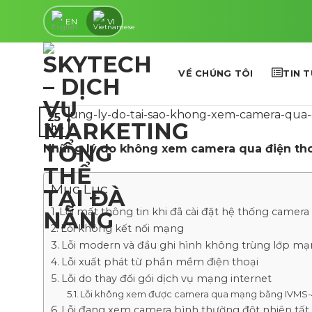
Skip
EN
VI
to
content
VỀ CHÚNG TÔI
TIN 
25
Th8
Những lý do không xem camera qua điện tho
Mục Lục
Lỗi mất thông tin khi đã cài đặt hệ thống camer
Lỗi không kết nối mạng
Lỗi modern và đầu ghi hình không trùng lớp m
Lỗi xuất phát từ phần mềm điện thoại
Lỗi do thay đổi gói dịch vụ mạng internet
Lỗi không xem được camera qua mạng bằng IVMS-
Lỗi đang xem camera bình thường đột nhiên tất c