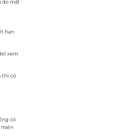
à do mất
ết hạn
odel xem
 thì có
hông có
n miền