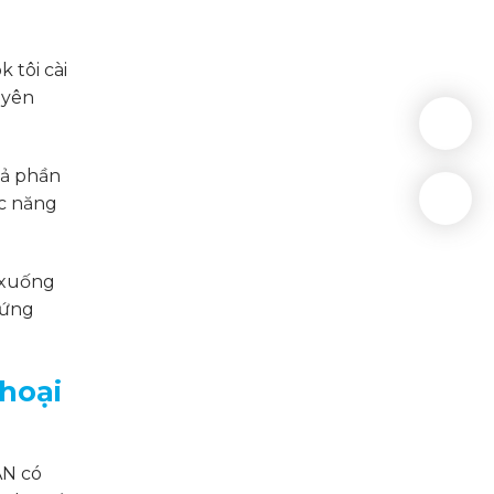
 tôi cài
uyên
cả phần
ức năng
 xuống
 ứng
hoại
AN có