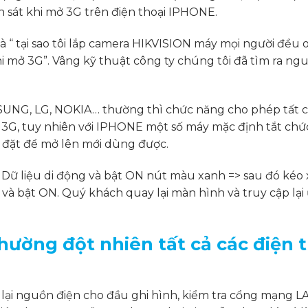
sát khi mở 3G trên điện thoại IPHONE.
là “ tại sao tôi lắp camera HIKVISION máy mọi người đều ok
mở 3G”. Vâng kỹ thuật công ty chúng tôi đã tìm ra ng
MSUNG, LG, NOKIA… thường thì chức năng cho phép tất 
 3G, tuy nhiên với IPHONE một số máy mặc định tắt ch
 đặt để mở lên mới dùng được.
n Dữ liệu di động và bật ON nút màu xanh => sau đó kéo
à bật ON. Quý khách quay lại màn hình và truy cập lại
ường đột nhiên tất cả các điện t
 lại nguồn điện cho đầu ghi hình, kiểm tra cổng mạng L