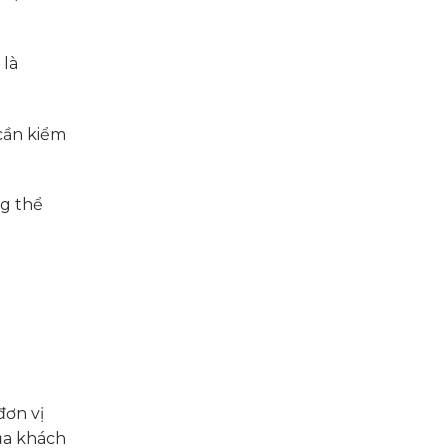
 là
cần kiểm
ng thể
đơn vị
ủa khách