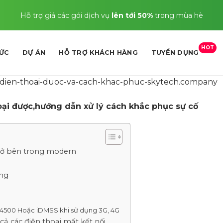
Hỗ trợ giá các gói dịch vụ
lên tới 50%
trong mùa hè
HOT
TỨC
DỰ ÁN
HỖ TRỢ KHÁCH HÀNG
TUYỂN DỤNG
ại được,hướng dẫn xử lý cách khắc phục sự cố
a ở bên trong modern
ạng
4500 Hoặc iDMSS khi sử dụng 3G, 4G
ả các điện thoại mất kết nối