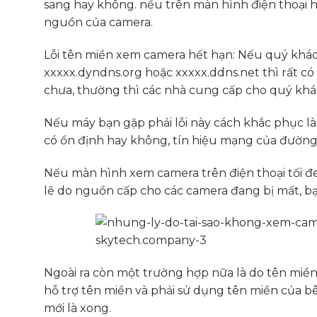
sang hay không. nếu trên màn hình điện thoại hi
nguồn của camera.
Lỗi tên miền xem camera hết hạn: Nếu quý khác
xxxxx.dyndns.org hoặc xxxxx.ddns.net thì rất có
chưa, thường thì các nhà cung cấp cho quý khá
Nếu máy bạn gặp phải lỗi này cách khắc phục là 
có ổn định hay không, tín hiệu mạng của đường 
Nếu màn hình xem camera trên điện thoại tối đe
lẽ do nguồn cấp cho các camera đang bị mất, bạ
Ngoài ra còn một trường hợp nữa là do tên miề
hỗ trợ tên miền và phải sử dụng tên miền của b
mới là xong.