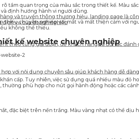
iểu rõ tầm quan trọng của màu sắc trong thiết kế. Màu sắ
 và định hướng hành vi người dùng.
n hàng và truyền thông thương hiệu, landing page là côn
 thiếu chuyên nghiệp, rối mắt và mất thiện cảm với ngườ
à dịch vụ của doanh nghiệp
iều không thể thiếu.
hiết kế website chuyên nghiệp
tent theo từng giai đoạn, để khách hàng và đối tác đán
ết hợp với nội dung chuyên sâu giúp khách hàng dễ dàn
g khẩn cấp. Tuy nhiên, việc sử dụng quá nhiều màu đỏ h
i, thường phù hợp cho nút gọi hành động hoặc các cảnh
t, đặc biệt trên nền trắng. Màu vàng nhạt có thể dịu