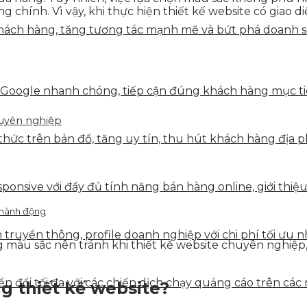
 chính. Vì vậy, khi thực hiện thiết kế website có giao d
ách hàng, tăng tương tác mạnh mẽ và bứt phá doanh số 
 Google nhanh chóng, tiếp cận đúng khách hàng mục tiê
huyên nghiệp
hức trên bản đồ, tăng uy tín, thu hút khách hàng địa p
onsive với đầy đủ tính năng bán hàng online, giới thiệu
 hành động
truyền thông, profile doanh nghiệp với chi phí tối ưu n
g màu sắc nên tránh khi thiết kế website chuyên nghiệp,
 đổi tối đa với các chiến dịch chạy quảng cáo trên các 
ng thiết kế website?