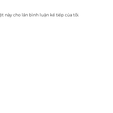
t này cho lần bình luận kế tiếp của tôi.
hể, toàn diện giúp doanh nghiệp xây dựng một thương h