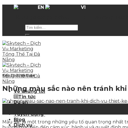
Skip
EN
VI
to
Hỗ trợ giá các gói dịch vụ
lên tới 50%
trong mùa 
content
Kiến Thức Website
Những màu sắc nào nên tránh khi 
Về chúng tôi
Tin tức
Dự án
09
Hỗ trợ khách hàng
Th8
Hot
Tuyển dụng
Blog
Màu sắc là một trong những yếu tố quan trọng nhất tr
Dịch vụ
hưởng trực tiếp đến cảm xúc, hành vi và quyết định 