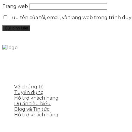
Trang web
Lưu tên của tôi, email, và trang web trong trình duyệ
Skytech cung cấp giải pháp Digital Marketing tổng t
tảng số cho nhiều lĩnh vực kinh doanh
LIÊN KẾT NHANH
Về chúng tôi
Tuyển dụng
Hỗ trợ khách hàng
Dự án tiêu biểu
Blog và Tin tức
Hỗ trợ khách hàng
DỊCH VỤ CỦA SKYTECH