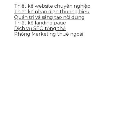
Thiết kế website chuyên nghiệp
Thiết kế nhận diện thương hiệu
Quản trị và sáng tạo nội dung
Thiết kế landing page
Dịch vụ SEO tổng thể
Phòng Marketing thuê ngoài
THÔNG TIN LIÊN HỆ
Tầng 2, 113 Yên Thế, Hoà An, Cẩm Lệ, Đà Nẵng
0937.374.844
info@skytech.company