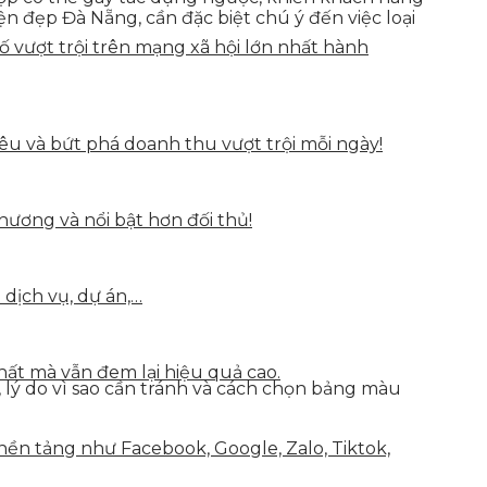
iện đẹp Đà Nẵng, cần đặc biệt chú ý đến việc loại
vượt trội trên mạng xã hội lớn nhất hành
u và bứt phá doanh thu vượt trội mỗi ngày!
hương và nổi bật hơn đối thủ!
 dịch vụ, dự án,…
hất mà vẫn đem lại hiệu quả cao.
 lý do vì sao cần tránh và cách chọn bảng màu
nền tảng như Facebook, Google, Zalo, Tiktok,