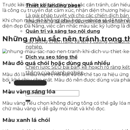
Trước khi đi vào chi tiết các màu sắc cần tránh, cần h
Thiết kế landing page
là công cụ truyền đạt cảm xúc, nhận diện thương hiệu
Là giải pháp tuyệt vời cho các chiến dịch bá
Khi chọn màu sắc không phù hợp, website sẽ dễ trở nên
khách hàng dễ dàng tiếp cận với sản phẩm v
diện đẹp Đà Nẵng, việc cân nhắc màu sắc kỹ lưỡng là đ
Quản trị và sáng tạo nội dung
Những màu sắc nên tránh trong t
Xây dựng chiến lược và lên ý tưởng cho con
nghiệp.
Dịch vụ seo tổng thể
Màu đỏ quá chói hoặc dùng quá nhiều
Chiến lược SEO bài bản, kế hoạch rõ ràng k
thông của doanh nghiệp.
Màu đỏ là màu mạnh, nổi bật và có thể tạo ra hiệu ứn
bối, khó chịu cho mắt. Màu đỏ nên được dùng vừa phả
Liên hệ tư vấn
Màu vàng sáng lóa
Màu vàng nếu chọn không đúng tông có thể gây lóa mắ
chữ màu vàng vì dễ gây mỏi mắt và khó đọc.
Màu xanh lá chói