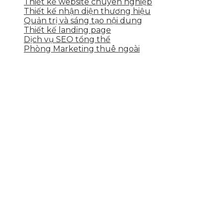
Thiết kế website chuyên nghiệp
Thiết kế nhận diện thương hiệu
Quản trị và sáng tạo nội dung
Thiết kế landing page
Dịch vụ SEO tổng thể
Phòng Marketing thuê ngoài
THÔNG TIN LIÊN HỆ
Tầng 2, 113 Yên Thế, Hoà An, Cẩm Lệ, Đà Nẵng
0937.374.844
info@skytech.company
Hotline