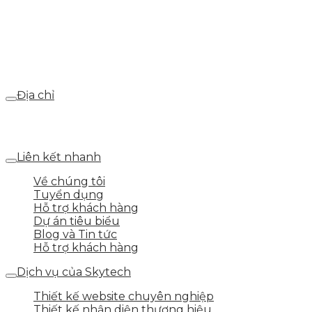
0986.413.xxx - 0937.374.844
Email
webdemo@gmail.com
Địa chỉ
Số 25 DV1 – Nguyễn Khắc Hạnh – KĐT Mỗ Lao – Q.Hà
Đông – TP.Hà Nội
Liên kết nhanh
Về chúng tôi
Tuyển dụng
Hỗ trợ khách hàng
Dự án tiêu biểu
Blog và Tin tức
Hỗ trợ khách hàng
Dịch vụ của Skytech
Thiết kế website chuyên nghiệp
Thiết kế nhận diện thương hiệu