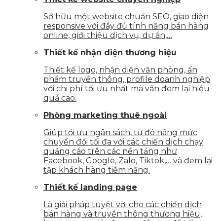
Sở hữu một website chuẩn SEO, giao diện
responsive với đầy đủ tính năng bán hàng
online, giới thiệu dịch vụ, dự án,…
Thiết kế nhận diện thương hiệu
Thiết kế logo, nhận diện văn phòng, ấn
phẩm truyền thông, profile doanh nghiệp
với chi phí tối ưu nhất mà vẫn đem lại hiệu
quả cao.
Phòng marketing thuê ngoài
Giúp tối ưu ngân sách, từ đó nâng mức
chuyển đổi tối đa với các chiến dịch chạy
quảng cáo trên các nền tảng như
Facebook, Google, Zalo, Tiktok,… và đem lại
tập khách hàng tiềm năng.
Thiết kế landing page
Là giải pháp tuyệt vời cho các chiến dịch
bán hàng và truyền thông thương hiệu,