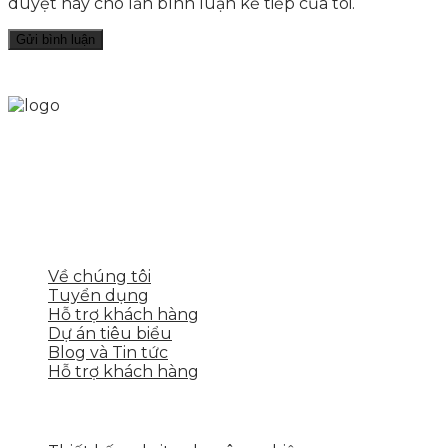
duyệt này cho lần bình luận kế tiếp của tôi.
Skytech cung cấp giải pháp Digital Marketing tổng
thể, toàn diện giúp doanh nghiệp xây dựng một
thương hiệu mạnh và bán hàng hiệu quả trên các
nền tảng số cho nhiều lĩnh vực kinh doanh
LIÊN KẾT NHANH
Về chúng tôi
Tuyển dụng
Hỗ trợ khách hàng
Dự án tiêu biểu
Blog và Tin tức
Hỗ trợ khách hàng
DỊCH VỤ CỦA SKYTECH