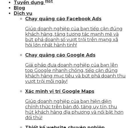
Hot
Tuyển dụng
Blog
Dịch vụ
Chạy quảng cáo Facebook Ads
Giúp doanh nghiệp của bạn tiếp cận đúng
khách hàng, tăng tương tác mạnh mẽ và
bứt phá doanh số vượt trội trên mạng xã
hội lớn nhất hành tinh!
Chạy quảng cáo Google Ads
Giải pháp đưa doanh nghiệp của bạn lên
top Google nhanh chóng, tiếp cận đúng
khách hàng mục tiêu và bứt phá doanh thu
vượt trội mỗi ngày!
Xác minh vị trí Google Maps
Giúp doanh nghiệp của bạn hiện diện
chính thức trên bản đồ, tăng uy tín, thu
hút khách hàng địa phương và nổi bật hơn
đối thủ!
Thiết kế website chuyên nghiệp