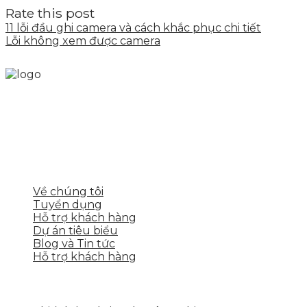
Rate this post
11 lỗi đầu ghi camera và cách khắc phục chi tiết
Lỗi không xem được camera
Skytech cung cấp giải pháp Digital Marketing tổng
thể, toàn diện giúp doanh nghiệp xây dựng một
thương hiệu mạnh và bán hàng hiệu quả trên các
nền tảng số cho nhiều lĩnh vực kinh doanh
LIÊN KẾT NHANH
Về chúng tôi
Tuyển dụng
Hỗ trợ khách hàng
Dự án tiêu biểu
Blog và Tin tức
Hỗ trợ khách hàng
DỊCH VỤ CỦA SKYTECH