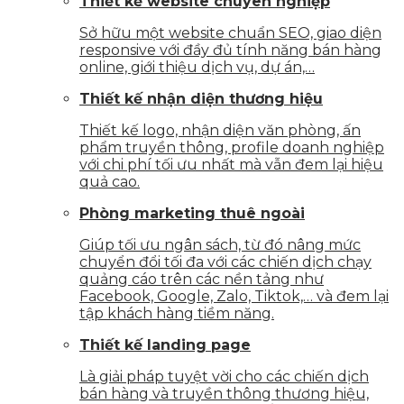
Thiết kế website chuyên nghiệp
Sở hữu một website chuẩn SEO, giao diện
responsive với đầy đủ tính năng bán hàng
online, giới thiệu dịch vụ, dự án,…
Thiết kế nhận diện thương hiệu
Thiết kế logo, nhận diện văn phòng, ấn
phẩm truyền thông, profile doanh nghiệp
với chi phí tối ưu nhất mà vẫn đem lại hiệu
quả cao.
Phòng marketing thuê ngoài
Giúp tối ưu ngân sách, từ đó nâng mức
chuyển đổi tối đa với các chiến dịch chạy
quảng cáo trên các nền tảng như
Facebook, Google, Zalo, Tiktok,… và đem lại
tập khách hàng tiềm năng.
Thiết kế landing page
Là giải pháp tuyệt vời cho các chiến dịch
bán hàng và truyền thông thương hiệu,