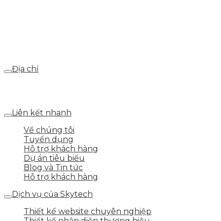
0986.413.xxx - 0937.374.844
Email
webdemo@gmail.com
Địa chỉ
Số 25 DV1 – Nguyễn Khắc Hạnh – KĐT Mỗ Lao – Q.Hà
Đông – TP.Hà Nội
Liên kết nhanh
Về chúng tôi
Tuyển dụng
Hỗ trợ khách hàng
Dự án tiêu biểu
Blog và Tin tức
Hỗ trợ khách hàng
Dịch vụ của Skytech
Thiết kế website chuyên nghiệp
Thiết kế nhận diện thương hiệu