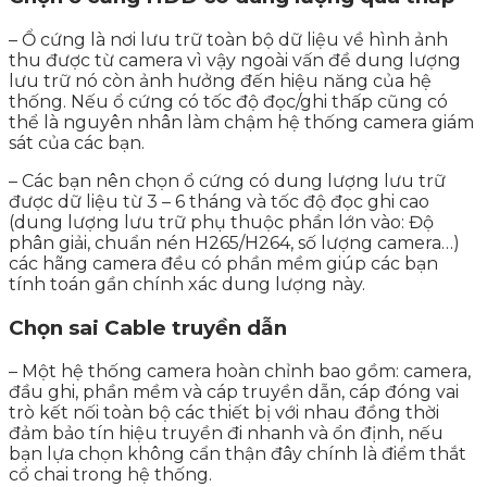
– Ổ cứng là nơi lưu trữ toàn bộ dữ liệu về hình ảnh
thu được từ camera vì vậy ngoài vấn đề dung lượng
lưu trữ nó còn ảnh hưởng đến hiệu năng của hệ
thống. Nếu ổ cứng có tốc độ đọc/ghi thấp cũng có
thể là nguyên nhân làm chậm hệ thống camera giám
sát của các bạn.
– Các bạn nên chọn ổ cứng có dung lượng lưu trữ
được dữ liệu từ 3 – 6 tháng và tốc độ đọc ghi cao
(dung lượng lưu trữ phụ thuộc phần lớn vào: Độ
phân giải, chuẩn nén H265/H264, số lượng camera…)
các hãng camera đều có phần mềm giúp các bạn
tính toán gần chính xác dung lượng này.
Chọn sai Cable truyền dẫn
– Một hệ thống camera hoàn chỉnh bao gồm: camera,
đầu ghi, phần mềm và cáp truyền dẫn, cáp đóng vai
trò kết nối toàn bộ các thiết bị với nhau đồng thời
đảm bảo tín hiệu truyền đi nhanh và ổn định, nếu
bạn lựa chọn không cẩn thận đây chính là điểm thắt
cổ chai trong hệ thống.