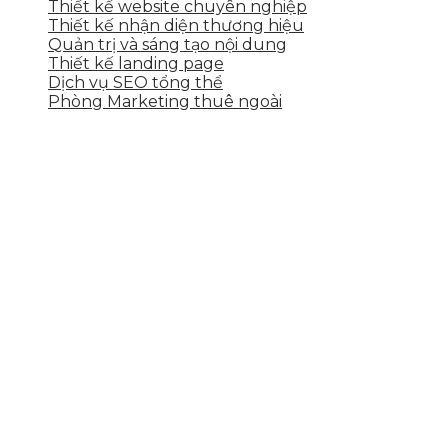
Thiết kế website chuyên nghiệp
Thiết kế nhận diện thương hiệu
Quản trị và sáng tạo nội dung
Thiết kế landing page
Dịch vụ SEO tổng thể
Phòng Marketing thuê ngoài
THÔNG TIN LIÊN HỆ
Tầng 2, 113 Yên Thế, Hoà An, Cẩm Lệ, Đà Nẵng
0937.374.844
info@skytech.company
Hotline