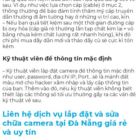
sau. Ví dụ như việc lựa chọn cáp (cable) ở mục 2,
thông thường để bảo đảm tính thẩm mỹ cáp truyền
dẫn thường đi âm tường hay ở những vị trí cao, kín.
– Nếu bạn quá tiết kiệm sau một thời gian đường cáp
bị oxy hóa (cáp giá rẻ thường lẫn tạp chất kim lại + vỏ
bằng nhựa kém chất lượng rất nhanh hỏng), khi đó
chi phí mua dây dẫn mới và tháo dây cũ sẽ cực kì tốn
kém.
Kỹ thuật viên để thông tin mặc định
– Kỹ thuật viên lắp đặt camera để thông tin mặc định
như user, password, địa chỉ IP, Port…sẽ là mảnh đất
màu mỡ cho hacker xâm nhập và lấy cắp thông tin
của bạn. Thêm vào đó, nếu kỹ thuật viên không biết
thiết lập các thông số tối ưu thường gây ra các vấn đề
kỹ thuật về sau.
Liên hệ dịch vụ lắp đặt và sửa
chữa camera tại Đà Nẵng giá rẻ
và uy tín