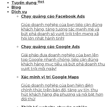
Hot
Tuyển dụng
Blog
Dịch vụ
Chạy quảng cáo Facebook Ads
Giúp doanh nghiệp của bạn tiếp cận đúng
khách hàng, tăng tương tác mạnh mẽ và
bứt phá doanh số vượt trội trên mạng xã
hội lớn nhất hành tinh!
Chạy quảng cáo Google Ads
Giải pháp đưa doanh nghiệp của bạn lên
top Google nhanh chóng, tiếp cận đúng
khách hàng mục tiêu và bứt phá doanh thu
vượt trội mỗi ngày!
Xác minh vị trí Google Maps
Giúp doanh nghiệp của bạn hiện diện
chính thức trên bản đồ, tăng uy tín, thu
hút khách hàng địa phương và nổi bật hơn
đối thủ!