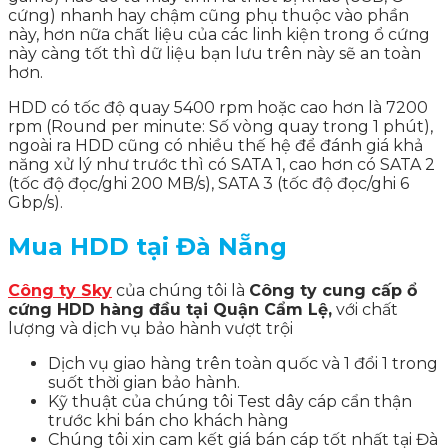
cứng) nhanh hay chậm cũng phụ thuộc vào phần
này, hơn nữa chất liệu của các linh kiện trong ổ cứng
này càng tốt thì dữ liệu bạn lưu trên này sẽ an toàn
hơn.
HDD có tốc độ quay 5400 rpm hoặc cao hơn là 7200
rpm (Round per minute: Số vòng quay trong 1 phút),
ngoài ra HDD cũng có nhiều thế hệ để đánh giá khả
năng xử lý như trước thì có SATA 1, cao hơn có SATA 2
(tốc độ đọc/ghi 200 MB/s), SATA 3 (tốc độ đọc/ghi 6
Gbp/s).
Mua HDD tại Đà Nẵng
Công ty Sky
của chúng tôi là
Công ty cung cấp ổ
cứng HDD hàng đầu tại Quận Cẩm Lệ
,
với chất
lượng và dịch vụ bảo hành vượt trội
Dịch vụ giao hàng trên toàn quốc và 1 đổi 1 trong
suốt thời gian bảo hành.
Kỹ thuật của chúng tôi Test dây cáp cẩn thận
trước khi bán cho khách hàng
Chúng tôi xin cam kết giá bán cáp tốt nhất tại Đà