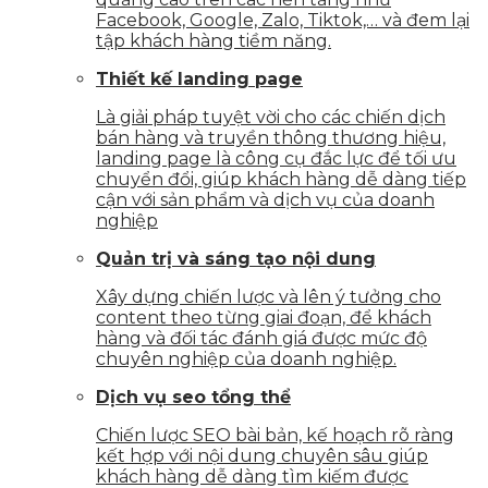
Facebook, Google, Zalo, Tiktok,… và đem lại
tập khách hàng tiềm năng.
Thiết kế landing page
Là giải pháp tuyệt vời cho các chiến dịch
bán hàng và truyền thông thương hiệu,
landing page là công cụ đắc lực để tối ưu
chuyển đổi, giúp khách hàng dễ dàng tiếp
cận với sản phẩm và dịch vụ của doanh
nghiệp
Quản trị và sáng tạo nội dung
Xây dựng chiến lược và lên ý tưởng cho
content theo từng giai đoạn, để khách
hàng và đối tác đánh giá được mức độ
chuyên nghiệp của doanh nghiệp.
Dịch vụ seo tổng thể
Chiến lược SEO bài bản, kế hoạch rõ ràng
kết hợp với nội dung chuyên sâu giúp
khách hàng dễ dàng tìm kiếm được