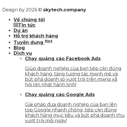
Design by 2026 ©
skytech.company
Về chúng tôi
Tin tức
Dự án
Hỗ trợ khách hàng
Hot
Tuyển dụng
Blog
Dịch vụ
Chạy quảng cáo Facebook Ads
Giúp doanh nghiệp của bạn tiếp cận đúng
khách hàng, tăng tương tác mạnh mẽ và
bứt phá doanh số vượt trội trên mạng xã
hội lớn nhất hành tinh!
Chạy quảng cáo Google Ads
Giải pháp đưa doanh nghiệp của bạn lên
top Google nhanh chóng, tiếp cận đúng
khách hàng mục tiêu và bứt phá doanh thu
vượt trội mỗi ngày!