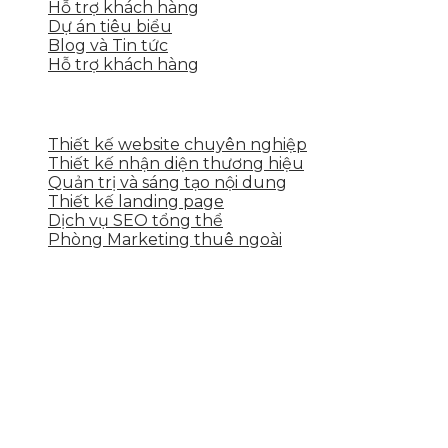
Hỗ trợ khách hàng
Dự án tiêu biểu
Blog và Tin tức
Hỗ trợ khách hàng
DỊCH VỤ CỦA SKYTECH
Thiết kế website chuyên nghiệp
Thiết kế nhận diện thương hiệu
Quản trị và sáng tạo nội dung
Thiết kế landing page
Dịch vụ SEO tổng thể
Phòng Marketing thuê ngoài
THÔNG TIN LIÊN HỆ
Tầng 2, 113 Yên Thế, Hoà An, Cẩm Lệ, Đà Nẵng
0937.374.844