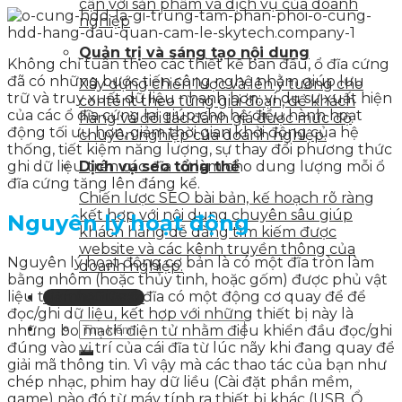
cận với sản phẩm và dịch vụ của doanh
nghiệp
Quản trị và sáng tạo nội dung
Không chỉ tuân theo các thiết kế ban đầu, ổ đĩa cứng
đã có những bước tiến công nghệ nhằm giúp lưu
Xây dựng chiến lược và lên ý tưởng cho
trữ và truy xuất dữ liệu nhanh hơn: ví dụ sự xuất hiện
content theo từng giai đoạn, để khách
của các ổ đĩa cứng lai giúp cho hệ điều hành hoạt
hàng và đối tác đánh giá được mức độ
động tối ưu hơn, giảm thời gian khởi động của hệ
chuyên nghiệp của doanh nghiệp.
thống, tiết kiệm năng lượng, sự thay đổi phương thức
ghi dữ liệu trên các đĩa từ làm cho dung lượng mỗi ổ
Dịch vụ seo tổng thể
đĩa cứng tăng lên đáng kể.
Chiến lược SEO bài bản, kế hoạch rõ ràng
kết hợp với nội dung chuyên sâu giúp
Nguyên lý hoạt động
khách hàng dễ dàng tìm kiếm được
website và các kênh truyền thông của
Nguyên lý hoạt động cơ bản là có một đĩa tròn làm
doanh nghiệp.
bằng nhôm (hoặc thủy tinh, hoặc gốm) được phủ vật
liệu từ tính. Giữa ổ đĩa có một động cơ quay để để
Liên hệ tư vấn
đọc/ghi dữ liệu, kết hợp với những thiết bị này là
những bo mạch điện tử nhằm điều khiển đầu đọc/ghi
đúng vào vị trí của cái đĩa từ lúc nãy khi đang quay để
giải mã thông tin. Vì vậy mà các thao tác của bạn như
chép nhạc, phim hay dữ liều (Cài đặt phần mềm,
game) nào đó từ máy tính ra thiết bị khác (USB, Ổ