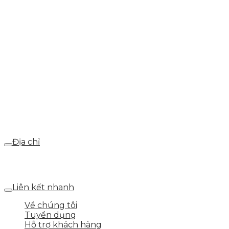
info@skytech.company
Hotline
0986.413.xxx - 0937.374.844
Email
webdemo@gmail.com
Địa chỉ
Số 25 DV1 – Nguyễn Khắc Hạnh – KĐT Mỗ Lao – Q.Hà
Đông – TP.Hà Nội
Liên kết nhanh
Về chúng tôi
Tuyển dụng
Hỗ trợ khách hàng