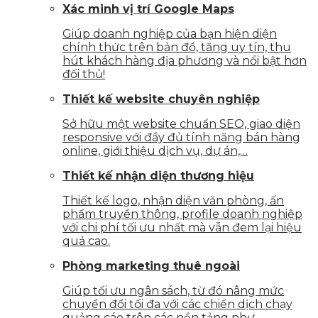
Xác minh vị trí Google Maps
Giúp doanh nghiệp của bạn hiện diện
chính thức trên bản đồ, tăng uy tín, thu
hút khách hàng địa phương và nổi bật hơn
đối thủ!
Thiết kế website chuyên nghiệp
Sở hữu một website chuẩn SEO, giao diện
responsive với đầy đủ tính năng bán hàng
online, giới thiệu dịch vụ, dự án,…
Thiết kế nhận diện thương hiệu
Thiết kế logo, nhận diện văn phòng, ấn
phẩm truyền thông, profile doanh nghiệp
với chi phí tối ưu nhất mà vẫn đem lại hiệu
quả cao.
Phòng marketing thuê ngoài
Giúp tối ưu ngân sách, từ đó nâng mức
chuyển đổi tối đa với các chiến dịch chạy
quảng cáo trên các nền tảng như