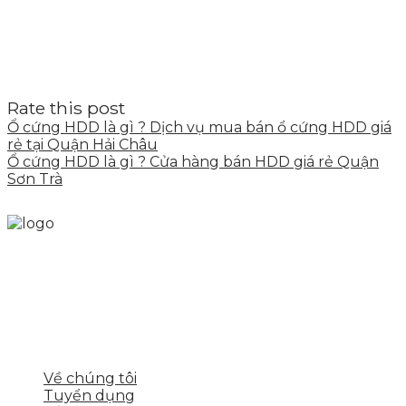
Rate this post
Ổ cứng HDD là gì ? Dịch vụ mua bán ổ cứng HDD giá
rẻ tại Quận Hải Châu
Ổ cứng HDD là gì ? Cửa hàng bán HDD giá rẻ Quận
Sơn Trà
Skytech cung cấp giải pháp Digital Marketing tổng
thể, toàn diện giúp doanh nghiệp xây dựng một
thương hiệu mạnh và bán hàng hiệu quả trên các
nền tảng số cho nhiều lĩnh vực kinh doanh
LIÊN KẾT NHANH
Về chúng tôi
Tuyển dụng