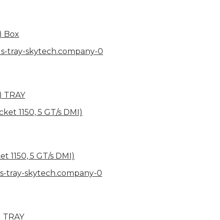
) Box
s) TRAY
t 1150, 5 GT/s DMI)
s) TRAY