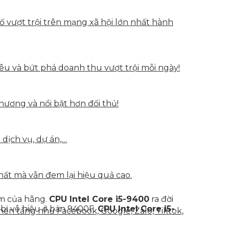
vượt trội trên mạng xã hội lớn nhất hành
u và bứt phá doanh thu vượt trội mỗi ngày!
hương và nổi bật hơn đối thủ!
 dịch vụ, dự án,…
hất mà vẫn đem lại hiệu quả cao.
nm của hãng.
CPU Intel Core i5-9400
ra đời
 bị vô hiệu ở bản 9400F.
CPU Intel Core i5-
nền tảng như Facebook, Google, Zalo, Tiktok,