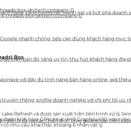
ách hàng, tăng tương tác mạnh mẽ và bứt phá doanh số 
 Google nhanh chóng, tiếp cận đúng khách hàng mục tiê
reads) Box
hức trên bản đồ, tăng uy tín, thu hút khách hàng địa p
onsive với đầy đủ tính năng bán hàng online, giới thiệu
truyền thông, profile doanh nghiệp với chi phí tối ưu n
Lake Refresh và được sản xuất trên tiến trình xử lý 14
này được kích hoạt GPU Intel UHD Graphics 630 vốn từng
 đổi tối đa với các chiến dịch chạy quảng cáo trên các 
có nhu cầu khai thác khoảng 6 nhân vật lý.