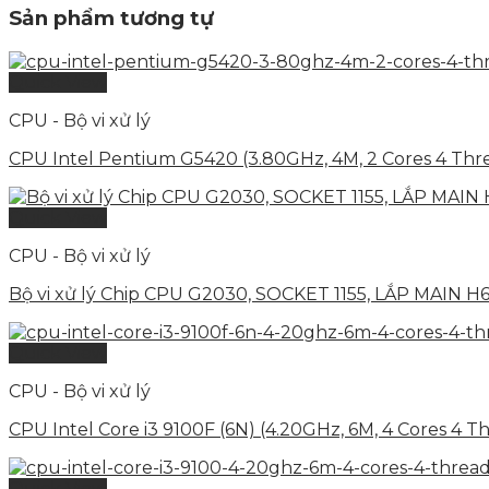
Sản phẩm tương tự
Quick View
CPU - Bộ vi xử lý
CPU Intel Pentium G5420 (3.80GHz, 4M, 2 Cores 4 Thr
Quick View
CPU - Bộ vi xử lý
Bộ vi xử lý Chip CPU G2030, SOCKET 1155, LẮP MAIN H6
Quick View
CPU - Bộ vi xử lý
CPU Intel Core i3 9100F (6N) (4.20GHz, 6M, 4 Cores 4 T
Quick View