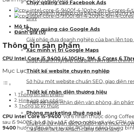
Chạy quảng cáo Facebook Ads
Giúp doanh nghiệp của bạn tiếp cận đúng kh
tinh!
Mô tả
Chạy quảng cáo Google Ads
Đánh giá (0)
Giải pháp đưa doanh nghiệp của bạn lên top
Thông tin sản phẩm
Xác minh vị trí Google Maps
CPU Intel Core i5 9400 (4.10GHz, 9M, 6 Cores 6 Th
Giúp doanh nghiệp của bạn hiện diện chính t
Mục Lục
Thiết kế website chuyên nghiệp
Sở hữu một website chuẩn SEO, giao diện resp
Thiết kế nhận diện thương hiệu
Thông tin sản phẩm
Hình ảnh sản phẩm
Thiết kế logo, nhận diện văn phòng, ấn phẩm 
Thông số kỹ thuật
Phòng marketing thuê ngoài
CPU intel Core i5-9400
với 6 nhân thuộc dòng Coffee 
sau i5 9400F, bỏ đi hậu tố F đồng nghĩa với việc CPU 
Giúp tối ưu ngân sách, từ đó nâng mức chuyển
9400
hướng đến phục vụ các PC hiệu năng trung bình 
… và đem lại tập khách hàng tiềm năng.