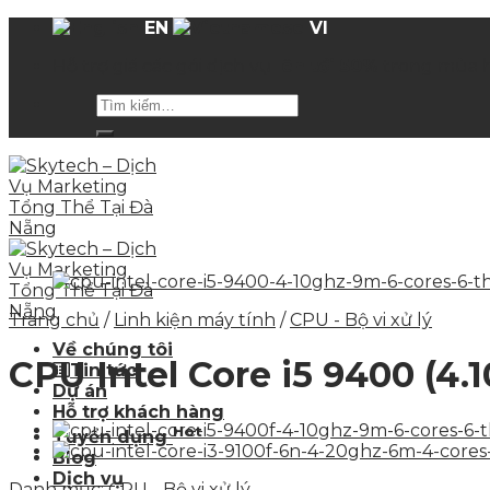
Skip
EN
VI
to
Hỗ trợ giá các gói dịch vụ
lên tới 50%
trong mùa 
content
Trang chủ
/
Linh kiện máy tính
/
CPU - Bộ vi xử lý
Về chúng tôi
CPU Intel Core i5 9400 (4.
Tin tức
Dự án
Hỗ trợ khách hàng
Hot
Tuyển dụng
Blog
Dịch vụ
Danh mục:
CPU - Bộ vi xử lý