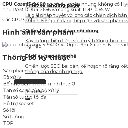
CPU Core i5-9400
có nhiều nhân nhưng không có Hype
Thiết kế landing page
nhớ RAM DDR4-2666 và công suất TDP là 65 W.
Là giải pháp tuyệt vời cho các chiến dịch bá
Các CPU Coffee Lake
khách hàng dễ dàng tiếp cận với sản phẩm v
Hình ảnh sản phẩm
Quản trị và sáng tạo nội dung
Xây dựng chiến lược và lên ý tưởng cho con
nghiệp.
Thông số kỹ thuật
Dịch vụ seo tổng thể
Chiến lược SEO bài bản, kế hoạch rõ ràng k
Sản phẩm
thông của doanh nghiệp.
Bộ xử lý
Liên hệ tư vấn
Bộ nhớ đệm thông minh Intel®
Tần số cơ sở của bộ xử lý
Tần số turbo tối đa
Hỗ trợ socket
Số lõi
Số luồng
TDP