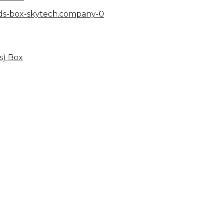
s) Box
hể, toàn diện giúp doanh nghiệp xây dựng một thương h