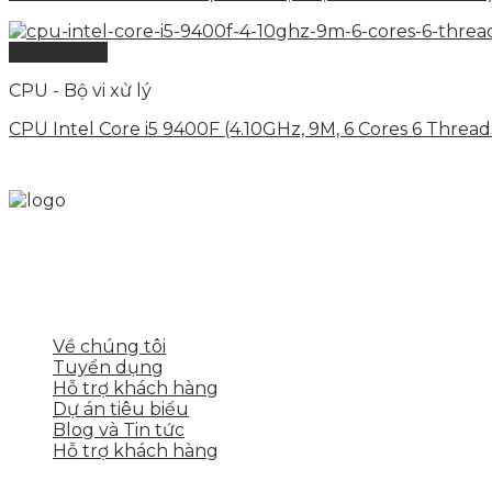
Quick View
CPU - Bộ vi xử lý
CPU Intel Core i5 9400F (4.10GHz, 9M, 6 Cores 6 Thread
Skytech cung cấp giải pháp Digital Marketing tổng t
tảng số cho nhiều lĩnh vực kinh doanh
LIÊN KẾT NHANH
Về chúng tôi
Tuyển dụng
Hỗ trợ khách hàng
Dự án tiêu biểu
Blog và Tin tức
Hỗ trợ khách hàng