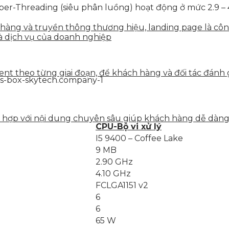
r-Threading (siêu phân luồng) hoạt động ở mức 2.9 – 4
n hàng và truyền thông thương hiệu, landing page là côn
à dịch vụ của doanh nghiệp
tent theo từng giai đoạn, để khách hàng và đối tác đán
ết hợp với nội dung chuyên sâu giúp khách hàng dễ dàn
CPU-Bộ vi xử lý
I5 9400 – Coffee Lake
9 MB
2.90 GHz
4.10 GHz
FCLGA1151 v2
6
6
65 W