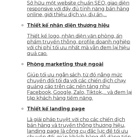
Sở hữu một website chuẩn SEO, giao diện
responsive với đầy đủ tính năng bán hàng
online, giới thiệu dịch vụ, dự án,…
Thiết kế nhận diện thương hiệu
Thiết kế logo, nhận diện văn phòng, ấn
phẩm truyền thông, profile doanh nghiệp
với chi phí tối ưu nhất mà vẫn đem lại hiệu
quả cao.
Phòng marketing thuê ngoài
Giúp tối ưu ngân sách, từ đó nâng mức
chuyển đổi tối đa với các chiến dịch chạy
quảng cáo trên các nền tảng như
Facebook, Google, Zalo, Tiktok,… và đem lại
tập khách hàng tiềm năng.
Thiết kế landing page
Là giải pháp tuyệt vời cho các chiến dịch
bán hàng và truyền thông thương hiệu,
landing page là công cụ đắc lực để tối ưu
chuyển đổi, giúp khách hàng dễ dàng tiếp