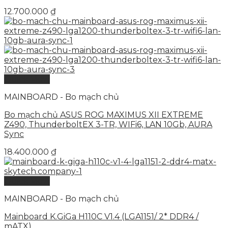
12.700.000
₫
Quick View
MAINBOARD - Bo mạch chủ
Bo mạch chủ ASUS ROG MAXIMUS XII EXTREME
Z490, ThunderboltEX 3-TR, WIFi6, LAN 10Gb, AURA
Sync
18.400.000
₫
Quick View
MAINBOARD - Bo mạch chủ
Mainboard K.GiGa H110C V1.4 (LGA1151/ 2* DDR4 /
mATX)