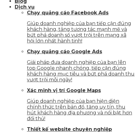
Blog
Dịch vụ
Chạy quảng cáo Facebook Ads
Giúp doanh nghiệp của bạn tiếp cận đúng
khách hàng, tăng tương tác mạnh mẽ và
bứt phá doanh số vượt trội trên mạng xã
hội lớn nhất hành tinh!
Chạy quảng cáo Google Ads
Giải pháp đưa doanh nghiệp của bạn lên
top Google nhanh chóng, tiếp cận đúng
khách hàng mục tiêu và bứt phá doanh thu
vượt trội mỗi ngày!
Xác minh vị trí Google Maps
Giúp doanh nghiệp của bạn hiện diện
chính thức trên bản đồ, tăng uy tín, thu
hút khách hàng địa phương và nổi bật hơn
đối thủ!
Thiết kế website chuyên nghiệp