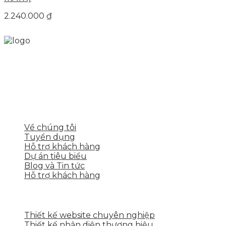
2.240.000
₫
Skytech cung cấp giải pháp Digital Marketing tổng
thể, toàn diện giúp doanh nghiệp xây dựng một
thương hiệu mạnh và bán hàng hiệu quả trên các
nền tảng số cho nhiều lĩnh vực kinh doanh
LIÊN KẾT NHANH
Về chúng tôi
Tuyển dụng
Hỗ trợ khách hàng
Dự án tiêu biểu
Blog và Tin tức
Hỗ trợ khách hàng
DỊCH VỤ CỦA SKYTECH
Thiết kế website chuyên nghiệp
Thiết kế nhận diện thương hiệu