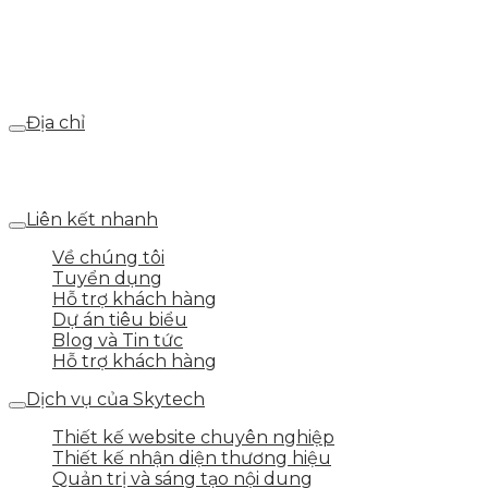
Email
webdemo@gmail.com
Địa chỉ
Số 25 DV1 – Nguyễn Khắc Hạnh – KĐT Mỗ Lao – Q.Hà
Đông – TP.Hà Nội
Liên kết nhanh
Về chúng tôi
Tuyển dụng
Hỗ trợ khách hàng
Dự án tiêu biểu
Blog và Tin tức
Hỗ trợ khách hàng
Dịch vụ của Skytech
Thiết kế website chuyên nghiệp
Thiết kế nhận diện thương hiệu
Quản trị và sáng tạo nội dung