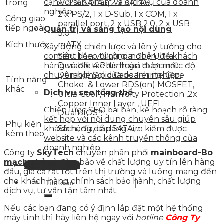
cận với sản phẩm và dịch vụ của doanh
trong
x1, 2 x SATA3, 2 x SATA6
nghiệp
2 x PS/2, 1 x D-Sub, 1 x COM, 1 x
Cổng giao
parallel port, 2 x USB 2.0, 2 x USB
tiếp ngoài
Quản trị và sáng tạo nội dung
3.0
Kích thước
mATX
Xây dựng chiến lược và lên ý tưởng cho
Siêu bền với công nghệ Ultra
content theo từng giai đoạn, để khách
Durable 4 Plus hoàn toàn mới:
hàng và đối tác đánh giá được mức độ
Durable Solid Caps ,Ferrite Core
chuyên nghiệp của doanh nghiệp.
Tính năng
Choke & Lower RDS(on) MOSFET,
khác
Dịch vụ seo tổng thể
Ultra Cool , Humidity Protection ,2x
Copper Inner Layer , UEFI
Chiến lược SEO bài bản, kế hoạch rõ ràng
DualBIOS™..
kết hợp với nội dung chuyên sâu giúp
Phụ kiện
Sách, đĩa, cáp SATA, …
khách hàng dễ dàng tìm kiếm được
kèm theo
website và các kênh truyền thông của
doanh nghiệp.
Công ty
SkyTech
chuyên phân phối
mainboard-Bo
mạch chủ
và đảm bảo về chất lượng uy tín lên hàng
Liên hệ tư vấn
đầu, giá cả rất tốt trên thị trường và luông mang đến
cho khách hàng chính sách bảo hành, chất lượng
dịch vụ, tư vấn tận tâm nhất.
Nếu các bạn đang có ý định lắp đặt một hệ thống
máy tính thì hãy liên hệ ngay với
hotline
Công Ty