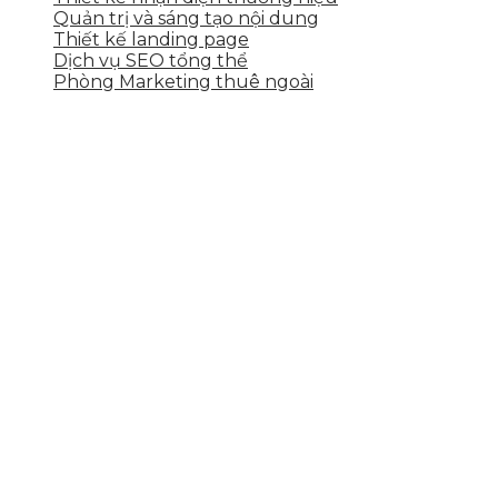
Quản trị và sáng tạo nội dung
Thiết kế landing page
Dịch vụ SEO tổng thể
Phòng Marketing thuê ngoài
THÔNG TIN LIÊN HỆ
Tầng 2, 113 Yên Thế, Hoà An, Cẩm Lệ, Đà Nẵng
0937.374.844
info@skytech.company
Hotline
0986.413.xxx - 0937.374.844