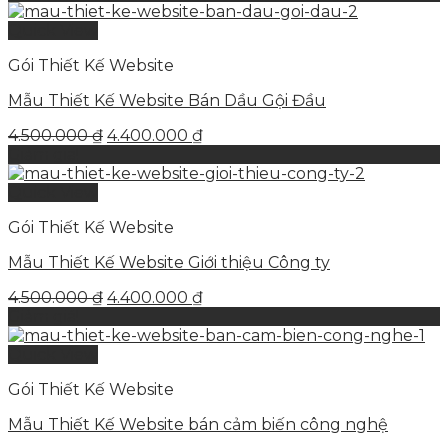
Quick View
Gói Thiết Kế Website
Mẫu Thiết Kế Website Bán Dầu Gội Đầu
Giá
Giá
4.500.000
₫
4.400.000
₫
gốc
hiện
Giảm giá!
là:
tại
4.500.000 ₫.
là:
Quick View
4.400.000 ₫.
Gói Thiết Kế Website
Mẫu Thiết Kế Website Giới thiệu Công ty
Giá
Giá
4.500.000
₫
4.400.000
₫
gốc
hiện
Giảm giá!
là:
tại
4.500.000 ₫.
là:
Quick View
4.400.000 ₫.
Gói Thiết Kế Website
Mẫu Thiết Kế Website bán cảm biến công nghệ