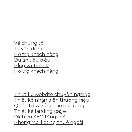
4.400.000 ₫.
Skytech cung cấp giải pháp Digital Marketing tổng
thể, toàn diện giúp doanh nghiệp xây dựng một
thương hiệu mạnh và bán hàng hiệu quả trên các
nền tảng số cho nhiều lĩnh vực kinh doanh
LIÊN KẾT NHANH
Về chúng tôi
Tuyển dụng
Hỗ trợ khách hàng
Dự án tiêu biểu
Blog và Tin tức
Hỗ trợ khách hàng
DỊCH VỤ CỦA SKYTECH
Thiết kế website chuyên nghiệp
Thiết kế nhận diện thương hiệu
Quản trị và sáng tạo nội dung
Thiết kế landing page
Dịch vụ SEO tổng thể
Phòng Marketing thuê ngoài