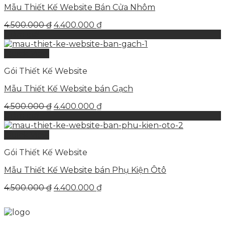
Mẫu Thiết Kế Website Bán Cửa Nhôm
Giá
Giá
4.500.000
₫
4.400.000
₫
gốc
hiện
Giảm giá!
là:
tại
4.500.000 ₫.
là:
Quick View
4.400.000 ₫.
Gói Thiết Kế Website
Mẫu Thiết Kế Website bán Gạch
Giá
Giá
4.500.000
₫
4.400.000
₫
gốc
hiện
Giảm giá!
là:
tại
4.500.000 ₫.
là:
Quick View
4.400.000 ₫.
Gói Thiết Kế Website
Mẫu Thiết Kế Website bán Phụ Kiện Ôtô
Giá
Giá
4.500.000
₫
4.400.000
₫
gốc
hiện
là:
tại
4.500.000 ₫.
là: