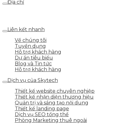
Địa chỉ
Số 25 DV1 – Nguyễn Khắc Hạnh – KĐT Mỗ Lao – Q.Hà
Đông – TP.Hà Nội
Liên kết nhanh
Về chúng tôi
Tuyển dụng
Hỗ trợ khách hàng
Dự án tiêu biểu
Blog và Tin tức
Hỗ trợ khách hàng
Dịch vụ của Skytech
Thiết kế website chuyên nghiệp
Thiết kế nhận diện thương hiệu
Quản trị và sáng tạo nội dung
Thiết kế landing page
Dịch vụ SEO tổng thể
Phòng Marketing thuê ngoài