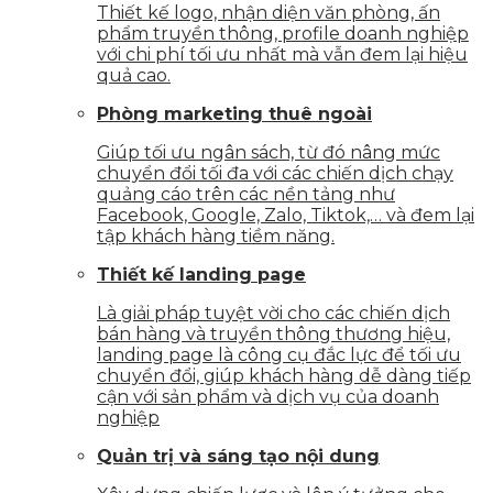
Thiết kế logo, nhận diện văn phòng, ấn
phẩm truyền thông, profile doanh nghiệp
với chi phí tối ưu nhất mà vẫn đem lại hiệu
quả cao.
Phòng marketing thuê ngoài
Giúp tối ưu ngân sách, từ đó nâng mức
chuyển đổi tối đa với các chiến dịch chạy
quảng cáo trên các nền tảng như
Facebook, Google, Zalo, Tiktok,… và đem lại
tập khách hàng tiềm năng.
Thiết kế landing page
Là giải pháp tuyệt vời cho các chiến dịch
bán hàng và truyền thông thương hiệu,
landing page là công cụ đắc lực để tối ưu
chuyển đổi, giúp khách hàng dễ dàng tiếp
cận với sản phẩm và dịch vụ của doanh
nghiệp
Quản trị và sáng tạo nội dung