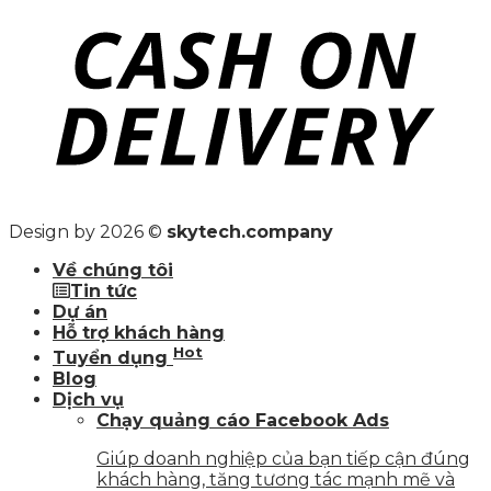
Design by 2026 ©
skytech.company
Về chúng tôi
Tin tức
Dự án
Hỗ trợ khách hàng
Hot
Tuyển dụng
Blog
Dịch vụ
Chạy quảng cáo Facebook Ads
Giúp doanh nghiệp của bạn tiếp cận đúng
khách hàng, tăng tương tác mạnh mẽ và