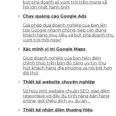
bứt phá doanh số vượt trội trên mạng xã
hội lớn nhất hành tinh!
Chạy quảng cáo Google Ads
Giải pháp đưa doanh nghiệp của bạn lên
top Google nhanh chóng, tiếp cận đúng
khách hàng mục tiêu và bứt phá doanh thu
vượt trội mỗi ngày!
Xác minh vị trí Google Maps
Giúp doanh nghiệp của bạn hiện diện
chính thức trên bản đồ, tăng uy tín, thu
hút khách hàng địa phương và nổi bật hơn
đối thủ!
Thiết kế website chuyên nghiệp
Sở hữu một website chuẩn SEO, giao diện
responsive với đầy đủ tính năng bán hàng
online, giới thiệu dịch vụ, dự án,…
Thiết kế nhận diện thương hiệu