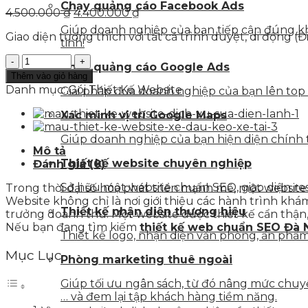
Chạy quảng cáo Facebook Ads
Giá
Giá
4.500.000
₫
4.400.000
₫
gốc
hiện
Giúp doanh nghiệp của bạn tiếp cận đúng kh
Giao diện tương thích với tất cả trình duyệt, di động (
là:
tại
tinh!
4.500.000 ₫.
là:
Mẫu
4.400.000 ₫.
Chạy quảng cáo Google Ads
Thiết
Thêm vào giỏ hàng
Kế
Danh mục:
Gói Thiết Kế Website
Giải pháp đưa doanh nghiệp của bạn lên top
Website
Du
Xác minh vị trí Google Maps
lịch
số
Giúp doanh nghiệp của bạn hiện diện chính t
Mô tả
lượng
Thiết kế website chuyên nghiệp
Đánh giá (0)
Sở hữu một website chuẩn SEO, giao diện resp
Trong thời đại số hóa phát triển mạnh mẽ, một websit
Website không chỉ là nơi giới thiệu các hành trình k
Thiết kế nhận diện thương hiệu
trưởng doanh thu. Một website được thiết kế cẩn thận,
Nếu bạn đang tìm kiếm
thiết kế web chuẩn SEO Đà
Thiết kế logo, nhận diện văn phòng, ấn phẩm 
Mục Lục
Phòng marketing thuê ngoài
Giúp tối ưu ngân sách, từ đó nâng mức chuyển
… và đem lại tập khách hàng tiềm năng.