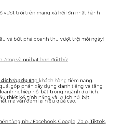
vượt trội trên mạng xã hội lớn nhất hành
u và bứt phá doanh thu vượt trội mỗi ngày!
hương và nổi bật hơn đối thủ!
 dịch vụ, dự án,…
 du lịch tiếp cận khách hàng tiềm năng.
 quả, góp phần xây dựng danh tiếng và tăng
 doanh nghiệp nổi bật trong ngành du lịch.
ẫu thiết kế, tính năng và lợi ích nổi bật.
hất mà vẫn đem lại hiệu quả cao.
nền tảng như Facebook, Google, Zalo, Tiktok,