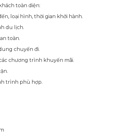
khách toàn diện:
ến, loại hình, thời gian khởi hành.
nh du lịch.
 an toàn.
dung chuyến đi.
các chương trình khuyến mãi.
cận.
nh trình phù hợp.
ếm