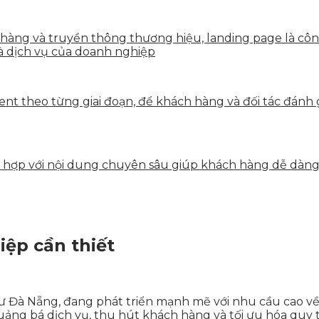
n hàng và truyền thông thương hiệu, landing page là côn
à dịch vụ của doanh nghiệp
tent theo từng giai đoạn, để khách hàng và đối tác đán
ết hợp với nội dung chuyên sâu giúp khách hàng dễ dàn
iệp cần thiết
hư Đà Nẵng, đang phát triển mạnh mẽ với nhu cầu cao về
ảng bá dịch vụ, thu hút khách hàng và tối ưu hóa quy t