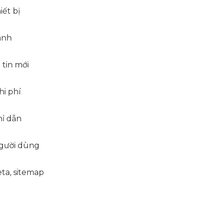
iết bị
anh
 tin mới
hi phí
hỉ dẫn
người dùng
ta, sitemap
g