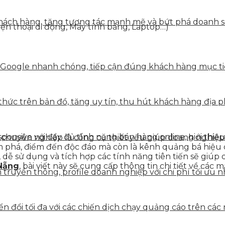
ách hàng, tăng tương tác mạnh mẽ và bứt phá doanh số 
Điện thoại di động, Máy tính bảng, Laptop…)
 Google nhanh chóng, tiếp cận đúng khách hàng mục tiê
hức trên bản đồ, tăng uy tín, thu hút khách hàng địa p
onsive với đầy đủ tính năng bán hàng online, giới thiệu
e chuyên nghiệp là công cụ thiết yếu giúp doanh nghiệp
hám phá, điểm đến độc đáo mà còn là kênh quảng bá hiệu
 dễ sử dụng và tích hợp các tính năng tiên tiến sẽ giúp
 Nẵng
, bài viết này sẽ cung cấp thông tin chi tiết về các m
truyền thông, profile doanh nghiệp với chi phí tối ưu n
 đổi tối đa với các chiến dịch chạy quảng cáo trên các 