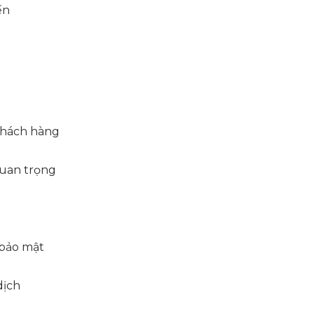
ến
h
khách hàng
quan trọng
 bảo mật
dịch