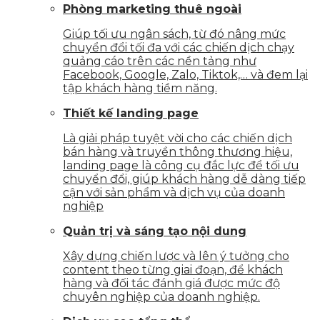
Phòng marketing thuê ngoài
Giúp tối ưu ngân sách, từ đó nâng mức
chuyển đổi tối đa với các chiến dịch chạy
quảng cáo trên các nền tảng như
Facebook, Google, Zalo, Tiktok,… và đem lại
tập khách hàng tiềm năng.
Thiết kế landing page
Là giải pháp tuyệt vời cho các chiến dịch
bán hàng và truyền thông thương hiệu,
landing page là công cụ đắc lực để tối ưu
chuyển đổi, giúp khách hàng dễ dàng tiếp
cận với sản phẩm và dịch vụ của doanh
nghiệp
Quản trị và sáng tạo nội dung
Xây dựng chiến lược và lên ý tưởng cho
content theo từng giai đoạn, để khách
hàng và đối tác đánh giá được mức độ
chuyên nghiệp của doanh nghiệp.