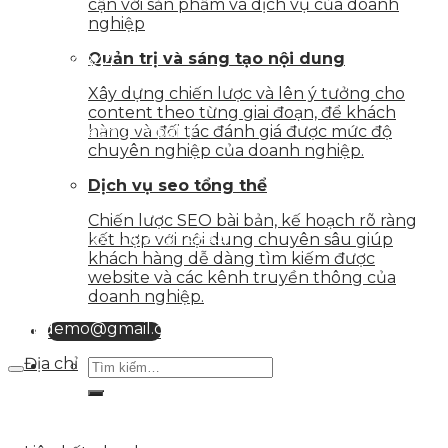
cận với sản phẩm và dịch vụ của doanh
nghiệp
Quản trị và sáng tạo nội dung
0937.374.844
Xây dựng chiến lược và lên ý tưởng cho
content theo từng giai đoạn, để khách
info@skytech.company
hàng và đối tác đánh giá được mức độ
chuyên nghiệp của doanh nghiệp.
Dịch vụ seo tổng thể
Hotline
Chiến lược SEO bài bản, kế hoạch rõ ràng
0986.413.xxx - 0937.374.844
kết hợp với nội dung chuyên sâu giúp
khách hàng dễ dàng tìm kiếm được
website và các kênh truyền thông của
doanh nghiệp.
Email
webdemo@gmail.com
Liên hệ tư vấn
Địa chỉ
Số 25 DV1 – Nguyễn Khắc Hạnh – KĐT Mỗ Lao – Q.Hà
Đông – TP.Hà Nội