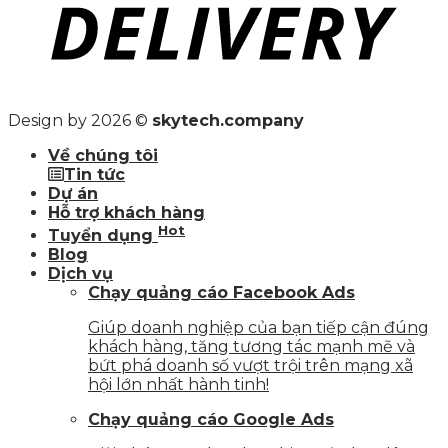
Design by 2026 ©
skytech.company
Về chúng tôi
Tin tức
Dự án
Hỗ trợ khách hàng
Hot
Tuyển dụng
Blog
Dịch vụ
Chạy quảng cáo Facebook Ads
Giúp doanh nghiệp của bạn tiếp cận đúng
khách hàng, tăng tương tác mạnh mẽ và
bứt phá doanh số vượt trội trên mạng xã
hội lớn nhất hành tinh!
Chạy quảng cáo Google Ads