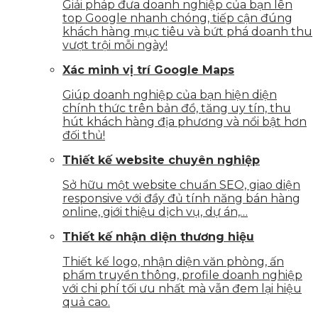
Giải pháp đưa doanh nghiệp của bạn lên
top Google nhanh chóng, tiếp cận đúng
khách hàng mục tiêu và bứt phá doanh thu
vượt trội mỗi ngày!
Xác minh vị trí Google Maps
Giúp doanh nghiệp của bạn hiện diện
chính thức trên bản đồ, tăng uy tín, thu
hút khách hàng địa phương và nổi bật hơn
đối thủ!
Thiết kế website chuyên nghiệp
Sở hữu một website chuẩn SEO, giao diện
responsive với đầy đủ tính năng bán hàng
online, giới thiệu dịch vụ, dự án,…
Thiết kế nhận diện thương hiệu
Thiết kế logo, nhận diện văn phòng, ấn
phẩm truyền thông, profile doanh nghiệp
với chi phí tối ưu nhất mà vẫn đem lại hiệu
quả cao.